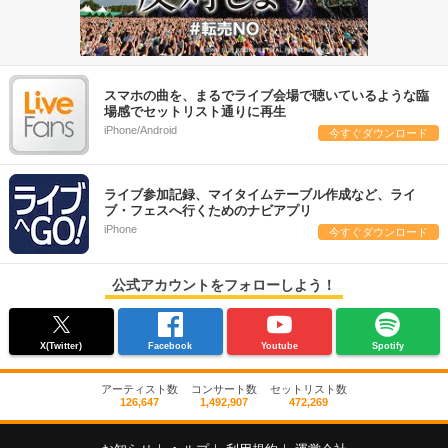
スマホの曲を、まるでライブ会場で聴いているような臨
場感でセットリスト通りに再生
iPhone/Android
今すぐダウンロード
ライブ参加記録、マイタイムテーブル作成など、ライ
ブ・フェスへ行くためのナビアプリ
iPhone
今すぐダウンロード
公式アカウントをフォローしよう！
X(Twitter)
Facebook
Youtube
Spotify
アーティスト数
コンサート数
セットリスト数
126,647
1,492,907
472,269