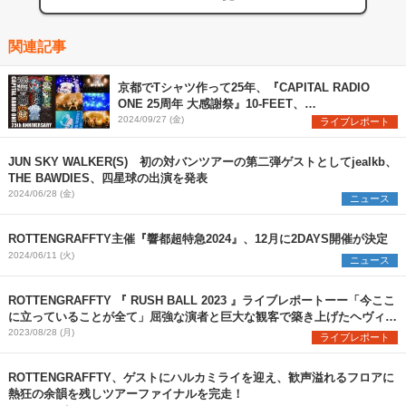
関連記事
京都でTシャツ作って25年、『CAPITAL RADIO
ONE 25周年 大感謝祭』10-FEET、
ROTTENGRAFFTY、四星球が集結した初日をレポ
2024/09/27 (金)
ライブレポート
ート
JUN SKY WALKER(S) 初の対バンツアーの第二弾ゲストとしてjealkb、
THE BAWDIES、四星球の出演を発表
2024/06/28 (金)
ニュース
ROTTENGRAFFTY主催『響都超特急2024』、12月に2DAYS開催が決定
2024/06/11 (火)
ニュース
ROTTENGRAFFTY 『 RUSH BALL 2023 』ライブレポートーー「今ここ
に立っていることが全て」屈強な演者と巨大な観客で築き上げたヘヴィネ
ス
2023/08/28 (月)
ライブレポート
ROTTENGRAFFTY、ゲストにハルカミライを迎え、歓声溢れるフロアに
熱狂の余韻を残しツアーファイナルを完走！