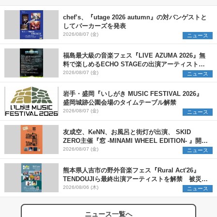
chef’s、『utage 2026 autumn』の対バンゲストと
してパーカーズを発表
2026/08/07 (金)
ニュース
福島最大級の音楽フェス『LIVE AZUMA 2026』無
料で楽しめるECHO STAGEの出演アーティストを
発表
2026/08/07 (金)
ニュース
岩手・盛岡『いしがき MUSIC FESTIVAL 2026』
盛岡城跡公園会場のタイムテーブル解禁
2026/08/07 (金)
ニュース
友成空、KeNN、お風呂と街灯が出演、 SKID
ZERO主催『窓 -MINAMI WHEEL EDITION- 』開催
決定
2026/08/07 (金)
ニュース
熊本県人吉市の野外音楽フェス『Rural Act'26』
TENDOUJIら最終出演アーティストを解禁 被災地
支援プロジェクトの始動も発表
2026/08/06 (木)
ニュース
ニュース一覧へ