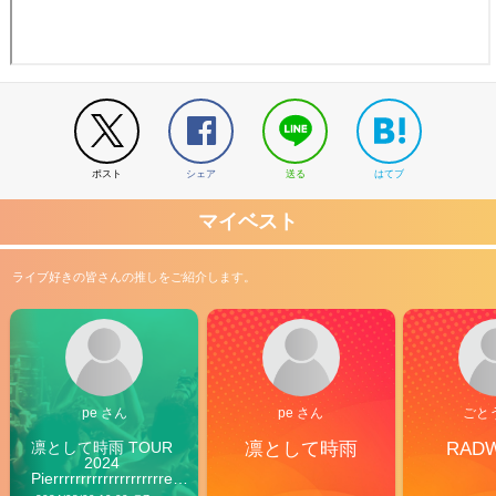
ポスト
シェア
送る
はてブ
マイベスト
ライブ好きの皆さんの推しをご紹介します。
pe さん
pe さん
ごと
凛として時雨 TOUR 
凛として時雨
RAD
2024 
Pierrrrrrrrrrrrrrrrrrrre 
Vibes