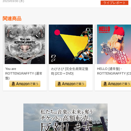
2023/03/30 (木)
ライブレポート
関連商品
You are
わびさび [完全生産限定盤
HELLO [通常盤] -
ROTTENGRAFFTY (通常
B] [2CD + DVD]
ROTTENGRAFFTY [C
盤)