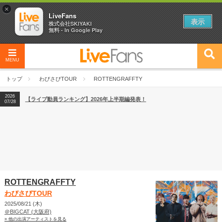
×
LiveFans
表示
株式会社SKIYAKI
無料 - In Google Play
2026
【フェス特集2026】フェス情報はここから！
04/27
MENU
2026
【ライブ動員ランキング】2026年上半期編発表！
07/28
トップ
わびさびTOUR
ROTTENGRAFFTY
2026
【フェス特集2026】フェス情報はここから！
04/27
2026
【ライブ動員ランキング】2026年上半期編発表！
07/28
ROTTENGRAFFTY
わびさびTOUR
2025/08/21 (木)
＠BIGCAT (大阪府)
» 他の出演アーティストを見る