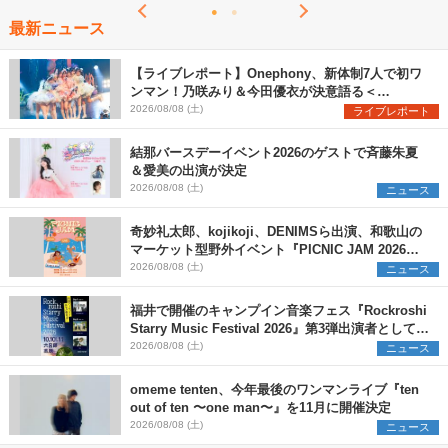
最新ニュース
【ライブレポート】Onephony、新体制7人で初ワ
ンマン！乃咲みり＆今田優衣が決意語る＜
Onephony新体制1st Oneman Live はじまりの夏
2026/08/08 (土)
ライブレポート
＞
結那バースデーイベント2026のゲストで斉藤朱夏
＆愛美の出演が決定
2026/08/08 (土)
ニュース
奇妙礼太郎、kojikoji、DENIMSら出演、和歌山の
マーケット型野外イベント『PICNIC JAM 2026』
早割チケット発売開始
2026/08/08 (土)
ニュース
福井で開催のキャンプイン音楽フェス『Rockroshi
Starry Music Festival 2026』第3弾出演者として
SCOOBIE DO、かりゆし58、Reiを発表
2026/08/08 (土)
ニュース
omeme tenten、今年最後のワンマンライブ『ten
out of ten 〜one man〜』を11月に開催決定
2026/08/08 (土)
ニュース