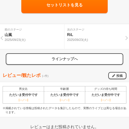
セットリストを見る
前のステージ
次のステージ
山嵐
RiL
2025/09/23(火)
2025/09/23(火)
ラインナップへ
レビュー/観たレポ
投稿
(--件)
男女比
年齢層
グッズの待ち時間
ただいま受付中です
ただいま受付中です
ただいま受付中です
[---／---]
[---／---]
[---／---]
※掲載されている情報は投稿されたデータを集計したもので、実際のライブとは異なる場合があ
ります。
レビューはまだ投稿されていません。