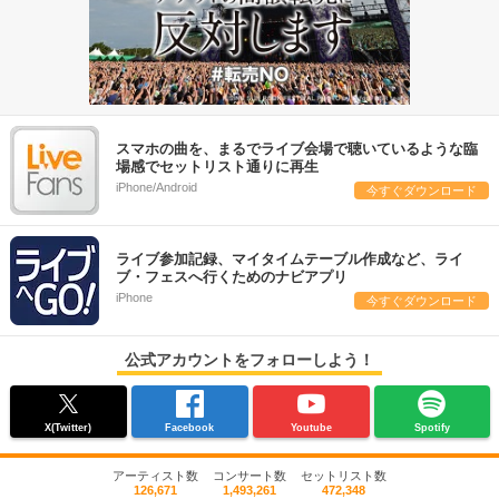
スマホの曲を、まるでライブ会場で聴いているような臨
場感でセットリスト通りに再生
iPhone/Android
今すぐダウンロード
ライブ参加記録、マイタイムテーブル作成など、ライ
ブ・フェスへ行くためのナビアプリ
iPhone
今すぐダウンロード
公式アカウントをフォローしよう！
X(Twitter)
Facebook
Youtube
Spotify
アーティスト数
コンサート数
セットリスト数
126,671
1,493,261
472,348