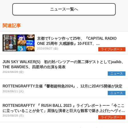
ニュース一覧へ
関連記事
京都でTシャツ作って25年、『CAPITAL RADIO
ONE 25周年 大感謝祭』10-FEET、
ROTTENGRAFFTY、四星球が集結した初日をレポ
2024/09/27 (金)
ライブレポート
ート
JUN SKY WALKER(S) 初の対バンツアーの第二弾ゲストとしてjealkb、
THE BAWDIES、四星球の出演を発表
2024/06/28 (金)
ニュース
ROTTENGRAFFTY主催『響都超特急2024』、12月に2DAYS開催が決定
2024/06/11 (火)
ニュース
ROTTENGRAFFTY 『 RUSH BALL 2023 』ライブレポートーー「今ここ
に立っていることが全て」屈強な演者と巨大な観客で築き上げたヘヴィネ
ス
2023/08/28 (月)
ライブレポート