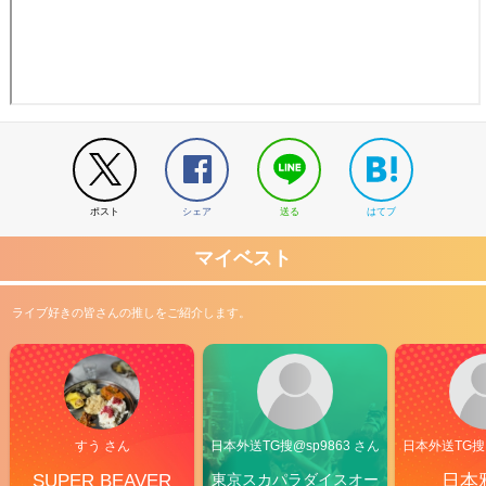
ポスト
シェア
送る
はてブ
マイベスト
ライブ好きの皆さんの推しをご紹介します。
すう さん
日本外送TG搜@sp9863 さん
日本外送TG搜@
SUPER BEAVER
東京スカパラダイスオー
日本