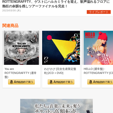
ROTTENGRAFFTY、ゲストにハルカミライを迎え、歓声溢れるフロアに
熱狂の余韻を残しツアーファイナルを完走！
2023/03/30 (木)
ライブレポート
関連商品
You are
わびさび [完全生産限定盤
HELLO [通常盤] -
ROTTENGRAFFTY (通常
B] [2CD + DVD]
ROTTENGRAFFTY [C
盤)