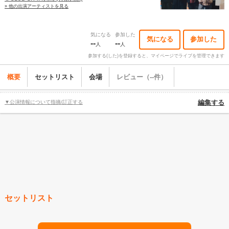
» 他の出演アーティストを見る
気になる
参加した
気になる
参加した
--
--
人
人
参加する(した)を登録すると、マイページでライブを管理できます
概要
セットリスト
会場
レビュー（--件）
▼公演情報について指摘/訂正する
編集する
セットリスト