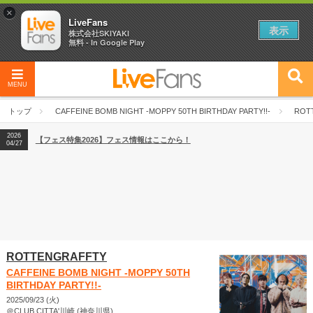
×
LiveFans
表示
株式会社SKIYAKI
無料 - In Google Play
MENU
2026
【フェス特集2026】フェス情報はここから！
04/27
トップ
CAFFEINE BOMB NIGHT -MOPPY 50TH BIRTHDAY PARTY!!-
ROT
2026
【ライブ動員ランキング】2026年上半期編発表！
07/28
2026
【フェス特集2026】フェス情報はここから！
04/27
2026
【ライブ動員ランキング】2026年上半期編発表！
07/28
ROTTENGRAFFTY
CAFFEINE BOMB NIGHT -MOPPY 50TH
BIRTHDAY PARTY!!-
2025/09/23 (火)
＠CLUB CITTA'川崎 (神奈川県)