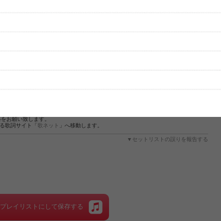
性は保証されませんので、あらかじめご了承ください。
絡をお願い致します。
する歌詞サイト「
歌ネット
」へ移動します。
▼セットリストの誤りを報告する
をプレイリストにして保存する