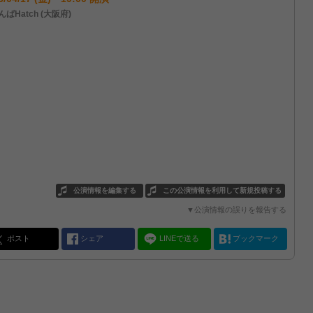
ばHatch (大阪府)
公演情報を編集する
この公演情報を利用して新規投稿する
▼公演情報の誤りを報告する
ポスト
シェア
LINEで送る
ブックマーク