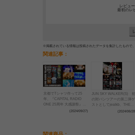
レビュー
最初のレ
※掲載されている情報は投稿されたデータを集計したもので
関連記事：
京都でTシャツ作って25
JUN SKY WALKER(S) 
年、『CAPITAL RADIO
の対バンツアーの第二弾ゲ
ONE 25周年 大感謝祭』
ストとしてjealkb、THE
10-FEET、
BAWDIES、四星球の出演
(2024/09/27)
(2024/06/28
ROTTENGRAFFTY、四星
を発表
球が集結した初日をレポー
ト
関連商品：