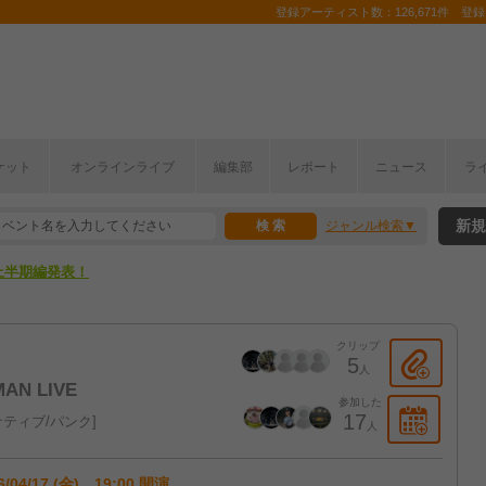
登録アーティスト数：126,671件 登録コ
ここから！
ケット
オンラインライブ
編集部
レポート
ニュース
ラ
上半期編発表！
新規
ジャンル検索
ここから！
上半期編発表！
クリップ
5
人
AN LIVE
参加した
17
ティブ/パンク
人
6/04/17 (金) 19:00 開演