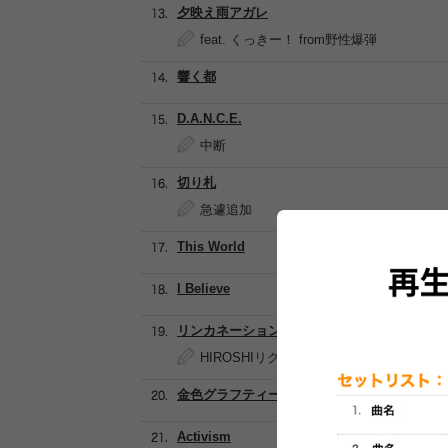
夕映え雨アガレ
feat. くっきー！ from野性爆弾
響く都
D.A.N.C.E.
中断
切り札
急遽追加
This World
I Believe
リンカネーション
HIROSHIリクエスト
金色グラフティー
Activism