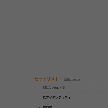
セットリスト：
投稿：kouta
SE:六-Attack-奏
暁アイデンティティ
夢幻獄