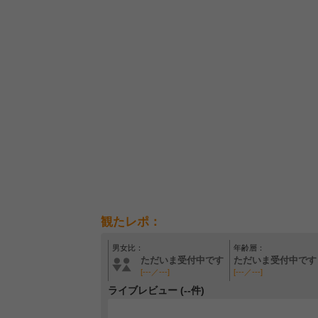
観たレポ：
男女比：
年齢層：
ただいま受付中です
ただいま受付中です
[---／---]
[---／---]
ライブレビュー (--件)