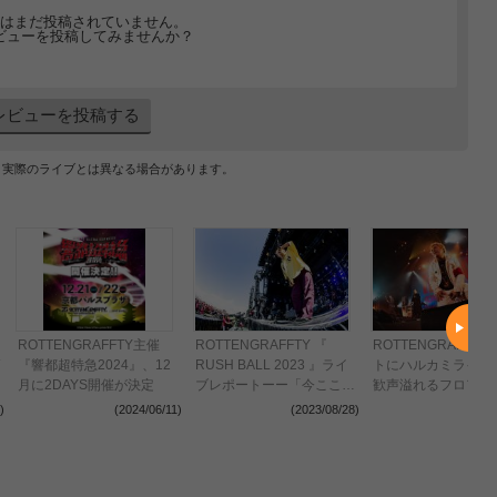
はまだ投稿されていません。
ビューを投稿してみませんか？
レビューを投稿する
、実際のライブとは異なる場合があります。
初
ROTTENGRAFFTY主催
ROTTENGRAFFTY 『
ROTTENGRAFFT
『響都超特急2024』、12
RUSH BALL 2023 』ライ
トにハルカミライを
月に2DAYS開催が決定
ブレポートーー「今ここに
歓声溢れるフロアに
立っていることが全て」屈
余韻を残しツアーフ
)
(2024/06/11)
(2023/08/28)
(2023
強な演者と巨大な観客で築
ルを完走！
き上げたヘヴィネス