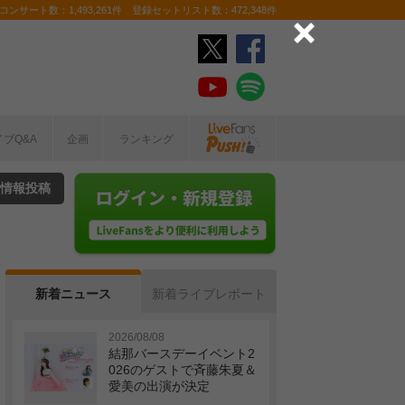
ンサート数：1,493,261件 登録セットリスト数：472,348件
イブQ&A
企画
ランキング
情報投稿
新着ニュース
新着ライブレポート
2026/08/08
結那バースデーイベント2
026のゲストで斉藤朱夏＆
愛美の出演が決定