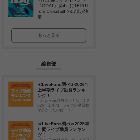
KTR主催ライブイベント
『GOAT』第4回にTERU f
rom Crossfaithの出演が決
定
もっと見る
編集部
≪LiveFans調べ≫2026年
上半期ライブ動員ランキ
ング！
【LiveFans独自ランキング】2
026年上半期、ライブの動員数
が多かったのは…！？
≪LiveFans調べ≫2025年
年間ライブ動員ランキン
グ！
【LiveFans独自ランキング】2