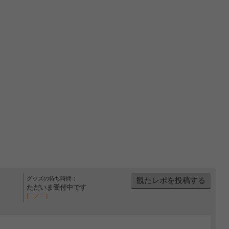
グッズの待ち時間：
観たレポを投稿する
ただいま受付中です
[---／---]