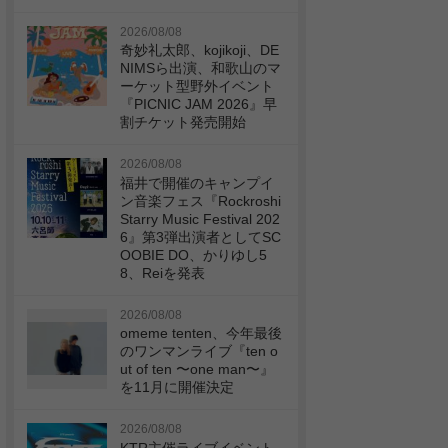
2026/08/08
奇妙礼太郎、kojikoji、DE
NIMSら出演、和歌山のマ
ーケット型野外イベント
『PICNIC JAM 2026』早
割チケット発売開始
2026/08/08
福井で開催のキャンプイ
ン音楽フェス『Rockroshi
Starry Music Festival 202
6』第3弾出演者としてSC
OOBIE DO、かりゆし5
8、Reiを発表
2026/08/08
omeme tenten、今年最後
のワンマンライブ『ten o
ut of ten 〜one man〜』
を11月に開催決定
2026/08/08