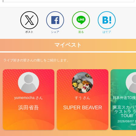
ポスト
シェア
送る
はてブ
マイベスト
ライブ好きの皆さんの推しをご紹介します。
yumemocha さん
すう さん
日本外送TG搜@
浜田省吾
SUPER BEAVER
東京スカパ
ケストラ 
TOUR「V
Carn
2026/08/07 
Ha