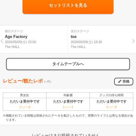
セットリストを見る
前のステージ
次のステージ
Age Factory
toe
2026/05/09(土) 15:00
2026/05/09(土) 18:30
The HALL
The HALL
タイムテーブルへ
レビュー/観たレポ
投稿
(--件)
男女比
年齢層
グッズの待ち時間
ただいま受付中です
ただいま受付中です
ただいま受付中です
[---／---]
[---／---]
[---／---]
※掲載されている情報は投稿されたデータを集計したもので、実際のライブとは異なる場合があ
ります。
レビューはまだ投稿されていません。