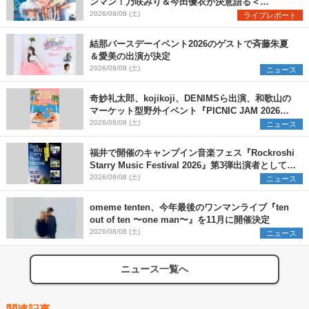
ンマン！乃咲みり＆今田優衣が決意語る＜
Onephony新体制1st Oneman Live はじまりの夏
2026/08/08 (土)
ライブレポート
＞
結那バースデーイベント2026のゲストで斉藤朱夏
＆愛美の出演が決定
2026/08/08 (土)
ニュース
奇妙礼太郎、kojikoji、DENIMSら出演、和歌山の
マーケット型野外イベント『PICNIC JAM 2026』
早割チケット発売開始
2026/08/08 (土)
ニュース
福井で開催のキャンプイン音楽フェス『Rockroshi
Starry Music Festival 2026』第3弾出演者として
SCOOBIE DO、かりゆし58、Reiを発表
2026/08/08 (土)
ニュース
omeme tenten、今年最後のワンマンライブ『ten
out of ten 〜one man〜』を11月に開催決定
2026/08/08 (土)
ニュース
ニュース一覧へ
関連記事