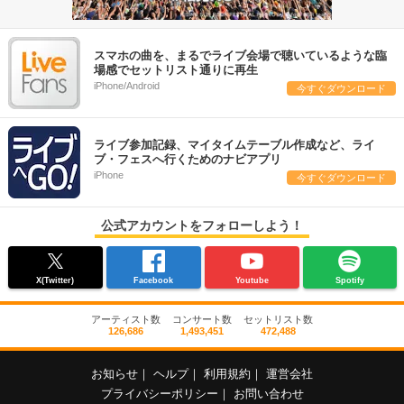
スマホの曲を、まるでライブ会場で聴いているような臨
場感でセットリスト通りに再生
iPhone/Android
今すぐダウンロード
ライブ参加記録、マイタイムテーブル作成など、ライ
ブ・フェスへ行くためのナビアプリ
iPhone
今すぐダウンロード
公式アカウントをフォローしよう！
X(Twitter)
Facebook
Youtube
Spotify
アーティスト数
コンサート数
セットリスト数
126,686
1,493,451
472,488
お知らせ
｜
ヘルプ
｜
利用規約
｜
運営会社
プライバシーポリシー
｜
お問い合わせ