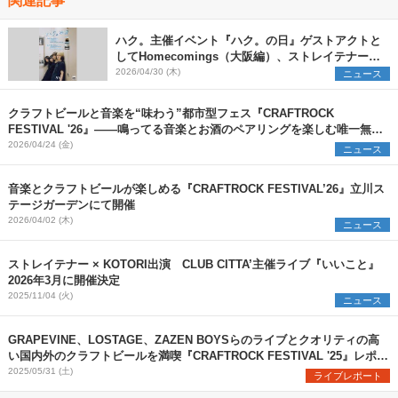
ハク。主催イベント『ハク。の日』ゲストアクトと
してHomecomings（大阪編）、ストレイテナー
（東京編）を発表
2026/04/30 (木)
ニュース
クラフトビールと音楽を“味わう”都市型フェス『CRAFTROCK
FESTIVAL '26』――鳴ってる音楽とお酒のペアリングを楽しむ唯一無二
の魅力
2026/04/24 (金)
ニュース
音楽とクラフトビールが楽しめる『CRAFTROCK FESTIVAL’26』立川ス
テージガーデンにて開催
2026/04/02 (木)
ニュース
ストレイテナー × KOTORI出演 CLUB CITTA’主催ライブ『いいこと』
2026年3月に開催決定
2025/11/04 (火)
ニュース
GRAPEVINE、LOSTAGE、ZAZEN BOYSらのライブとクオリティの高
い国内外のクラフトビールを満喫『CRAFTROCK FESTIVAL '25』レポー
ト
2025/05/31 (土)
ライブレポート