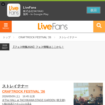
×
LiveFans
表示
株式会社SKIYAKI
無料 - In Google Play
MENU
2026
【フェス特集2026】フェス情報はここから！
04/27
トップ
CRAFTROCK FESTIVAL '26
ストレイテナー
2026
【ライブ動員ランキング】2026年上半期編発表！
07/28
2026
【フェス特集2026】フェス情報はここから！
04/27
2026
【ライブ動員ランキング】2026年上半期編発表！
07/28
ストレイテナー
CRAFTROCK FESTIVAL '26
2026/05/09 (土) 16:45 出演
＠The HALL at TACHIKAWA STAGE GARDEN (東京都)
» 他の出演アーティストを見る