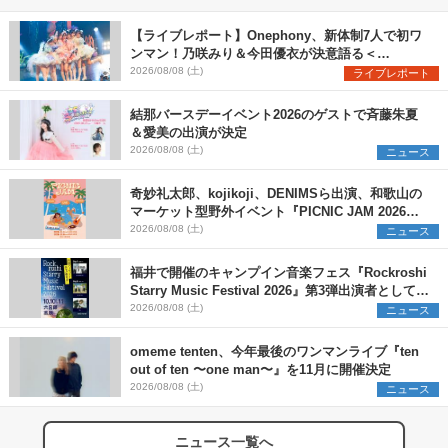
【ライブレポート】Onephony、新体制7人で初ワ
ンマン！乃咲みり＆今田優衣が決意語る＜
Onephony新体制1st Oneman Live はじまりの夏
2026/08/08 (土)
ライブレポート
＞
結那バースデーイベント2026のゲストで斉藤朱夏
＆愛美の出演が決定
2026/08/08 (土)
ニュース
奇妙礼太郎、kojikoji、DENIMSら出演、和歌山の
マーケット型野外イベント『PICNIC JAM 2026』
早割チケット発売開始
2026/08/08 (土)
ニュース
福井で開催のキャンプイン音楽フェス『Rockroshi
Starry Music Festival 2026』第3弾出演者として
SCOOBIE DO、かりゆし58、Reiを発表
2026/08/08 (土)
ニュース
omeme tenten、今年最後のワンマンライブ『ten
out of ten 〜one man〜』を11月に開催決定
2026/08/08 (土)
ニュース
ニュース一覧へ