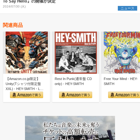
To Say Hello』の開催が決定
2024/07/30 (火)
ニュース
関連商品
【Amazon.co.jp限定】
Rest In Punk(通常盤 CD
Free Your Mind - HEY-
Unity(Tシャツ付限定盤
only) - HEY-SMITH
SMITH
XXL) - HEY-SMITH・L…