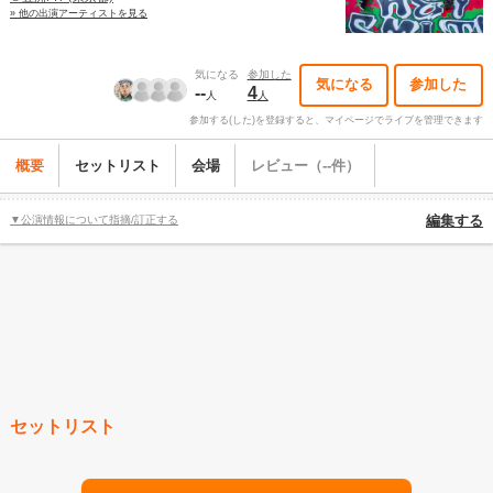
» 他の出演アーティストを見る
気になる
参加した
気になる
参加した
--
4
人
人
参加する(した)を登録すると、マイページでライブを管理できます
概要
セットリスト
会場
レビュー（--件）
▼公演情報について指摘/訂正する
編集する
セットリスト