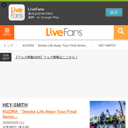
×
LiveFans
表示
株式会社SKIYAKI
無料 - In Google Play
MENU
2026
【フェス特集2026】フェス情報はここから！
04/27
トップ
KUZIRA 「Smoke Life Away Tour Final Series」
HEY-SMITH
2026
【ライブ動員ランキング】2026年上半期編発表！
07/28
2026
【フェス特集2026】フェス情報はここから！
04/27
2026
【ライブ動員ランキング】2026年上半期編発表！
07/28
HEY-SMITH
KUZIRA 「Smoke Life Away Tour Final
Series」
2026/03/28 (土)
＠豊洲PIT (東京都)