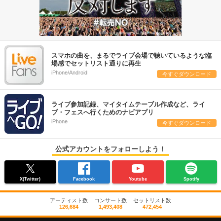
スマホの曲を、まるでライブ会場で聴いているような臨
場感でセットリスト通りに再生
iPhone/Android
今すぐダウンロード
ライブ参加記録、マイタイムテーブル作成など、ライ
ブ・フェスへ行くためのナビアプリ
iPhone
今すぐダウンロード
公式アカウントをフォローしよう！
X(Twitter)
Facebook
Youtube
Spotify
アーティスト数
コンサート数
セットリスト数
126,684
1,493,408
472,454