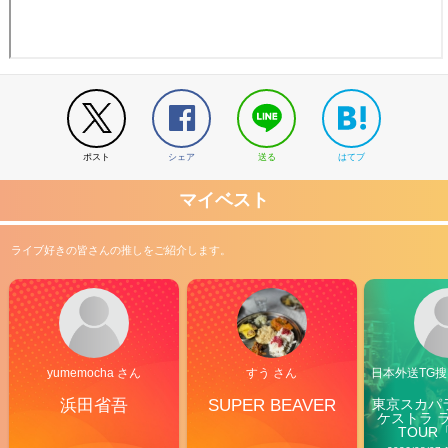
ポスト
シェア
送る
はてブ
マイベスト
ライブ好きの皆さんの推しをご紹介します。
yumemocha さん
すう さん
日本外送TG搜@
浜田省吾
SUPER BEAVER
東京スカパ
ケストラ 
TOUR「V
Carn