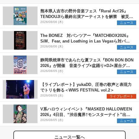
熊本県人吉市の野外音楽フェス『Rural Act'26』
TENDOUJIら最終出演アーティストを解禁 被災地
支援プロジェクトの始動も発表
2026/08/06 (木)
ニュース
The BONEZ 対バンツアー『MATCHBOX2026』
SiM、Fear, and Loathing in Las Vegasら対バン
アーティストを一斉解禁
2026/08/06 (木)
ニュース
静岡県焼津市であらたな夏フェス『BON BON BON
2026』が開催 音楽ライブ×盆踊り×DJ×屋台グル
メ×ランタンナイトで彩る2日間
2026/08/05 (水)
ニュース
【ライブレポート】yukaDD、圧巻の歌声と表現力
でトリを飾る＜WWS FESTIVAL vol.2＞
2026/08/05 (水)
ライブレポート
V系ハロウィンイベント『MASKED HALLOWEEN
2026』4日目、“渋谷魔界†モンスターナイト”出演6
組を発表
2026/08/05 (水)
ニュース
ニュース一覧へ