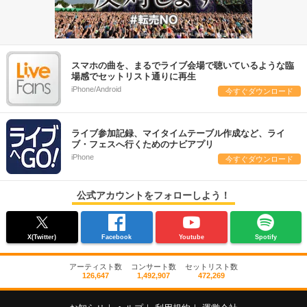
スマホの曲を、まるでライブ会場で聴いているような臨
場感でセットリスト通りに再生
iPhone/Android
今すぐダウンロード
ライブ参加記録、マイタイムテーブル作成など、ライ
ブ・フェスへ行くためのナビアプリ
iPhone
今すぐダウンロード
公式アカウントをフォローしよう！
X(Twitter)
Facebook
Youtube
Spotify
アーティスト数
コンサート数
セットリスト数
126,647
1,492,907
472,269