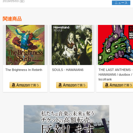
2019/05/03 (金)
ニュース
関連商品
The Brightness In Rebirth
SOULS - HAWAIIAN6
THE LAST ANTHEMS -
HAWAIIAN6 / dustbox /
locofrank