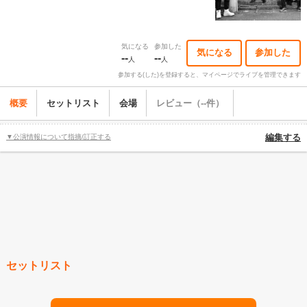
気になる
参加した
気になる
参加した
--
--
人
人
参加する(した)を登録すると、マイページでライブを管理できます
概要
セットリスト
会場
レビュー（--件）
▼公演情報について指摘/訂正する
編集する
セットリスト