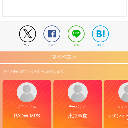
ポスト
シェア
送る
はてブ
マイベスト
ライブ好きの皆さんの推しをご紹介します。
ごとう さん
チーバ さん
ケンケ
RADWIMPS
東京事変
サザンオ