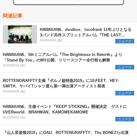
関連記事
HAWAIIAN6、dustbox、locofrank 11年ぶりとなる
3バンド共作スプリットアルバム『THE LAST
ANTHEMS』リリース決定＆6都市7会場にてツアー
2024/02/02 (金)
ニュース
も開催
HAWAIIAN6、5thミニアルバム『The Brightness In Rebirth』より
「Stand By You」のMV公開、リリースツアー全行程も解禁
2020/03/11 (水)
ニュース
ROTTENGRAFFTY主催『ポルノ超特急2019』に10-FEET、HEY-
SMITH、ヤバイTシャツ屋ら第一弾出演アーティスト発表
2019/09/06 (金)
ニュース
HAWAIIAN6、主催イベント『KEEP STICKING』開催決定 ゲストに
UVERworld、BRAHMAN、KAMOMEKAMOME
2019/09/03 (火)
ニュース
『山人音楽祭2019』にOAU、ROTTENGRAFFTY、The BONEZら出演