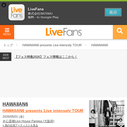
×
LiveFans
表示
株式会社SKIYAKI
無料 - In Google Play
MENU
2026
【フェス特集2026】フェス情報はここから！
04/27
トップ
HAWAIIAN6 presents Live intensely TOUR
HAWAIIAN6
2026
【ライブ動員ランキング】2026年上半期編発表！
07/28
2026
【フェス特集2026】フェス情報はここから！
04/27
2026
【ライブ動員ランキング】2026年上半期編発表！
07/28
HAWAIIAN6
HAWAIIAN6 presents Live intensely TOUR
2026/05/01 (金)
＠心斎橋Live House Pangea (大阪府)
» 他の出演アーティストを見る