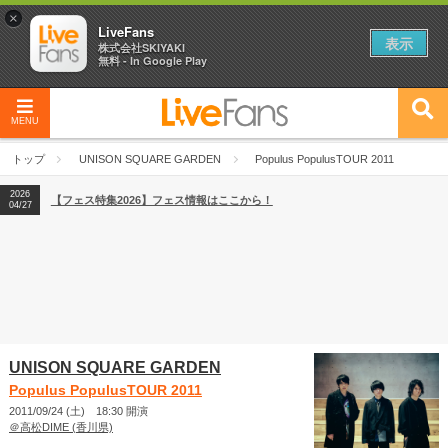
×
LiveFans
表示
株式会社SKIYAKI
無料 - In Google Play
MENU
2026
【フェス特集2026】フェス情報はここから！
04/27
トップ
UNISON SQUARE GARDEN
Populus PopulusTOUR 2011
2026
【ライブ動員ランキング】2026年上半期編発表！
07/28
2026
【フェス特集2026】フェス情報はここから！
04/27
2026
【ライブ動員ランキング】2026年上半期編発表！
07/28
UNISON SQUARE GARDEN
Populus PopulusTOUR 2011
2011/09/24 (土) 18:30 開演
＠高松DIME (香川県)