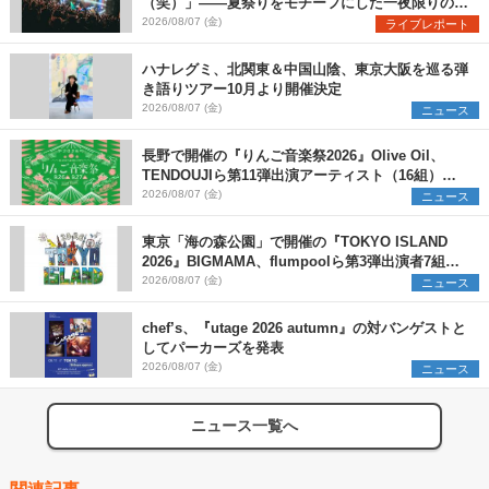
（笑）」――夏祭りをモチーフにした一夜限りのス
ペシャルライブ『色祭』レポート
2026/08/07 (金)
ライブレポート
ハナレグミ、北関東＆中国山陰、東京大阪を巡る弾
き語りツアー10月より開催決定
2026/08/07 (金)
ニュース
長野で開催の『りんご音楽祭2026』Olive Oil、
TENDOUJIら第11弾出演アーティスト（16組）を
発表
2026/08/07 (金)
ニュース
東京「海の森公園」で開催の『TOKYO ISLAND
2026』BIGMAMA、flumpoolら第3弾出演者7組を
発表 ワークショップ・アート出展者を募集
2026/08/07 (金)
ニュース
chef’s、『utage 2026 autumn』の対バンゲストと
してパーカーズを発表
2026/08/07 (金)
ニュース
ニュース一覧へ
関連記事