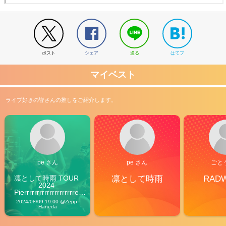
ポスト
シェア
送る
はてブ
マイベスト
ライブ好きの皆さんの推しをご紹介します。
pe さん
pe さん
ごと
凛として時雨 TOUR 
凛として時雨
RAD
2024 
Pierrrrrrrrrrrrrrrrrrrre 
Vibes
2024/08/09 19:00 @Zepp 
Haneda