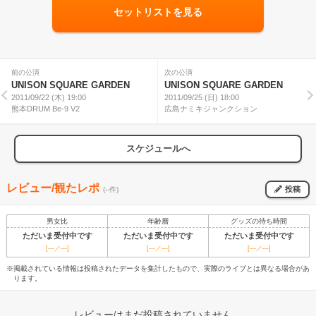
セットリストを見る
前の公演
次の公演
UNISON SQUARE GARDEN
UNISON SQUARE GARDEN
2011/09/22 (木) 19:00
2011/09/25 (日) 18:00
熊本DRUM Be-9 V2
広島ナミキジャンクション
スケジュールへ
レビュー/観たレポ
投稿
(--件)
男女比
年齢層
グッズの待ち時間
ただいま受付中です
ただいま受付中です
ただいま受付中です
[---／---]
[---／---]
[---／---]
※掲載されている情報は投稿されたデータを集計したもので、実際のライブとは異なる場合があ
ります。
レビューはまだ投稿されていません。