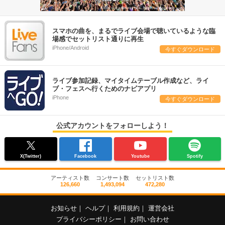
スマホの曲を、まるでライブ会場で聴いているような臨
場感でセットリスト通りに再生
iPhone/Android
今すぐダウンロード
ライブ参加記録、マイタイムテーブル作成など、ライ
ブ・フェスへ行くためのナビアプリ
iPhone
今すぐダウンロード
公式アカウントをフォローしよう！
X(Twitter)
Facebook
Youtube
Spotify
アーティスト数
コンサート数
セットリスト数
126,660
1,493,094
472,280
お知らせ
｜
ヘルプ
｜
利用規約
｜
運営会社
プライバシーポリシー
｜
お問い合わせ