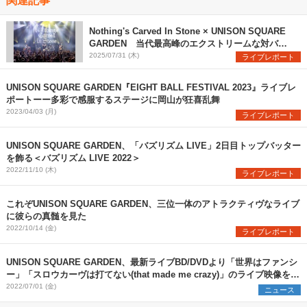
Nothing's Carved In Stone × UNISON SQUARE
GARDEN 当代最高峰のエクストリームな対バン
を観た
2025/07/31 (木)
ライブレポート
UNISON SQUARE GARDEN『EIGHT BALL FESTIVAL 2023』ライブレ
ポートーー多彩で感服するステージに岡山が狂喜乱舞
2023/04/03 (月)
ライブレポート
UNISON SQUARE GARDEN、「バズリズム LIVE」2日目トップバッター
を飾る＜バズリズム LIVE 2022＞
2022/11/10 (木)
ライブレポート
これぞUNISON SQUARE GARDEN、三位一体のアトラクティヴなライブ
に彼らの真髄を見た
2022/10/14 (金)
ライブレポート
UNISON SQUARE GARDEN、最新ライブBD/DVDより「世界はファンシ
ー」「スロウカーヴは打てない(that made me crazy)」のライブ映像を公
開
2022/07/01 (金)
ニュース