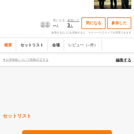
気になる
参加した
気になる
参加した
--
3
人
人
参加する(した)を登録すると、マイページでライブを管理できます
概要
セットリスト
会場
レビュー（--件）
▼公演情報について指摘/訂正する
編集する
セットリスト