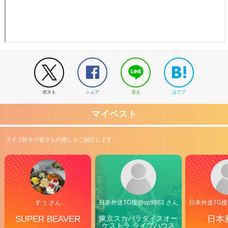
ポスト
シェア
送る
はてブ
マイベスト
ライブ好きの皆さんの推しをご紹介します。
すう さん
日本外送TG搜@sp9863 さん
日本外送TG搜@
SUPER BEAVER
東京スカパラダイスオー
日本
ケストラ ライブハウス