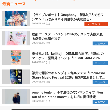
最新ニュース
【ライブレポート】Onephony、新体制7人で初ワ
ンマン！乃咲みり＆今田優衣が決意語る＜
Onephony新体制1st Oneman Live はじまりの夏
2026/08/08 (土)
ライブレポート
＞
結那バースデーイベント2026のゲストで斉藤朱夏
＆愛美の出演が決定
2026/08/08 (土)
ニュース
奇妙礼太郎、kojikoji、DENIMSら出演、和歌山の
マーケット型野外イベント『PICNIC JAM 2026』
早割チケット発売開始
2026/08/08 (土)
ニュース
福井で開催のキャンプイン音楽フェス『Rockroshi
Starry Music Festival 2026』第3弾出演者として
SCOOBIE DO、かりゆし58、Reiを発表
2026/08/08 (土)
ニュース
omeme tenten、今年最後のワンマンライブ『ten
out of ten 〜one man〜』を11月に開催決定
2026/08/08 (土)
ニュース