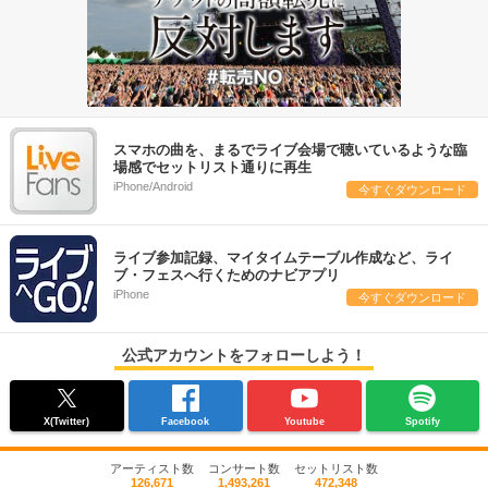
スマホの曲を、まるでライブ会場で聴いているような臨
場感でセットリスト通りに再生
iPhone/Android
今すぐダウンロード
ライブ参加記録、マイタイムテーブル作成など、ライ
ブ・フェスへ行くためのナビアプリ
iPhone
今すぐダウンロード
公式アカウントをフォローしよう！
X(Twitter)
Facebook
Youtube
Spotify
アーティスト数
コンサート数
セットリスト数
126,671
1,493,261
472,348