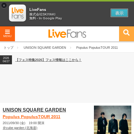
×
LiveFans
表示
株式会社SKIYAKI
無料 - In Google Play
MENU
2026
【フェス特集2026】フェス情報はここから！
04/27
トップ
UNISON SQUARE GARDEN
Populus PopulusTOUR 2011
2026
【ライブ動員ランキング】2026年上半期編発表！
07/28
2026
【フェス特集2026】フェス情報はここから！
04/27
2026
【ライブ動員ランキング】2026年上半期編発表！
07/28
UNISON SQUARE GARDEN
Populus PopulusTOUR 2011
2011/09/30 (金) 19:00 開演
＠cube garden (北海道)