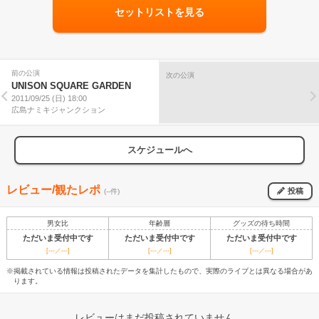
セットリストを見る
前の公演
次の公演
UNISON SQUARE GARDEN
2011/09/25 (日) 18:00
広島ナミキジャンクション
スケジュールへ
レビュー/観たレポ
投稿
(--件)
男女比
年齢層
グッズの待ち時間
ただいま受付中です
ただいま受付中です
ただいま受付中です
[---／---]
[---／---]
[---／---]
※掲載されている情報は投稿されたデータを集計したもので、実際のライブとは異なる場合があ
ります。
レビューはまだ投稿されていません。