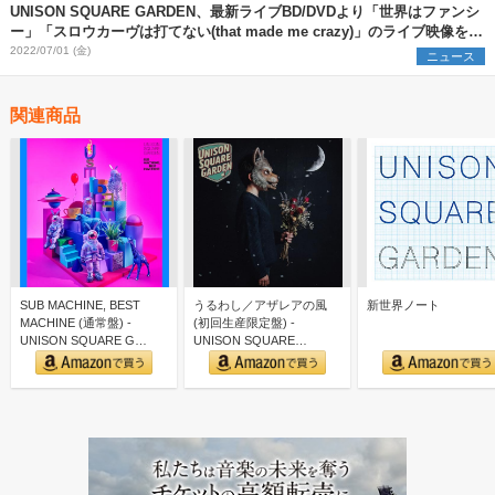
UNISON SQUARE GARDEN、最新ライブBD/DVDより「世界はファンシ
ー」「スロウカーヴは打てない(that made me crazy)」のライブ映像を公
開
2022/07/01 (金)
ニュース
関連商品
SUB MACHINE, BEST
うるわし／アザレアの風
新世界ノート
MACHINE (通常盤) -
(初回生産限定盤) -
UNISON SQUARE G…
UNISON SQUARE
GARDEN (特典な…