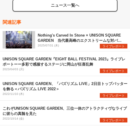
ニュース一覧へ
関連記事
Nothing's Carved In Stone × UNISON SQUARE
GARDEN 当代最高峰のエクストリームな対バン
を観た
2025/07/31 (木)
ライブレポート
UNISON SQUARE GARDEN『EIGHT BALL FESTIVAL 2023』ライブレ
ポートーー多彩で感服するステージに岡山が狂喜乱舞
2023/04/03 (月)
ライブレポート
UNISON SQUARE GARDEN、「バズリズム LIVE」2日目トップバッター
を飾る＜バズリズム LIVE 2022＞
2022/11/10 (木)
ライブレポート
これぞUNISON SQUARE GARDEN、三位一体のアトラクティヴなライブ
に彼らの真髄を見た
2022/10/14 (金)
ライブレポート