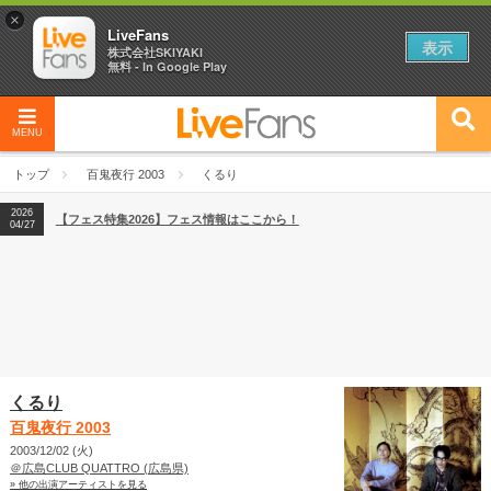
×
LiveFans
表示
株式会社SKIYAKI
無料 - In Google Play
MENU
2026
【フェス特集2026】フェス情報はここから！
04/27
トップ
百鬼夜行 2003
くるり
2026
【ライブ動員ランキング】2026年上半期編発表！
07/28
2026
【フェス特集2026】フェス情報はここから！
04/27
2026
【ライブ動員ランキング】2026年上半期編発表！
07/28
くるり
百鬼夜行 2003
2003/12/02 (火)
＠広島CLUB QUATTRO (広島県)
» 他の出演アーティストを見る