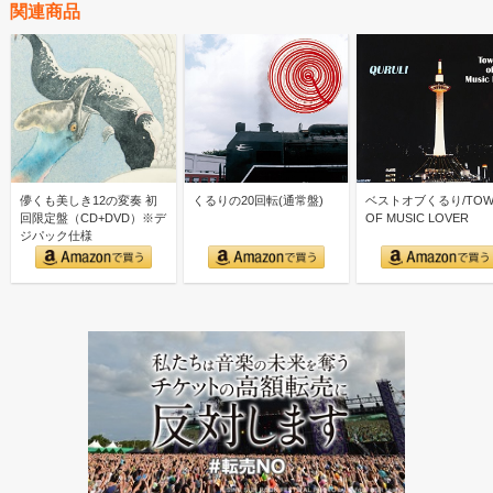
関連商品
儚くも美しき12の変奏 初
くるりの20回転(通常盤)
ベストオブくるり/TOW
回限定盤（CD+DVD）※デ
OF MUSIC LOVER
ジパック仕様