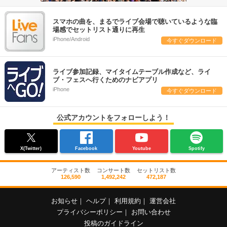
スマホの曲を、まるでライブ会場で聴いているような臨
場感でセットリスト通りに再生
iPhone/Android
今すぐダウンロード
ライブ参加記録、マイタイムテーブル作成など、ライ
ブ・フェスへ行くためのナビアプリ
iPhone
今すぐダウンロード
公式アカウントをフォローしよう！
X(Twitter)
Facebook
Youtube
Spotify
アーティスト数
コンサート数
セットリスト数
126,590
1,492,242
472,187
お知らせ
｜
ヘルプ
｜
利用規約
｜
運営会社
プライバシーポリシー
｜
お問い合わせ
投稿のガイドライン