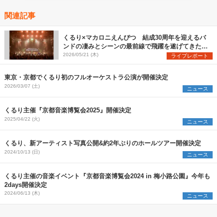
関連記事
くるり×マカロニえんぴつ 結成30周年を迎えるバ
ンドの凄みとシーンの最前線で飛躍を遂げてきたバ
ンドの勢いを見た『MUSIC SPLASH!!』2日目レポ
2026/05/21 (木)
ライブレポート
ート
東京・京都でくるり初のフルオーケストラ公演が開催決定
2026/03/07 (土)
ニュース
くるり主催『京都音楽博覧会2025』開催決定
2025/04/22 (火)
ニュース
くるり、新アーティスト写真公開&約2年ぶりのホールツアー開催決定
2024/10/13 (日)
ニュース
くるり主催の音楽イベント『京都音楽博覧会2024 in 梅小路公園』今年も
2days開催決定
2024/06/13 (木)
ニュース