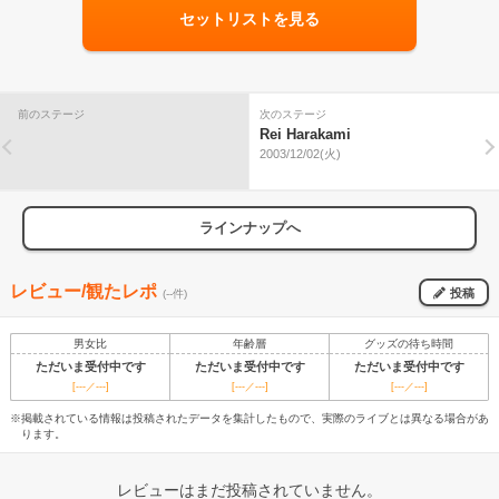
セットリストを見る
前のステージ
次のステージ
Rei Harakami
2003/12/02(火)
ラインナップへ
レビュー/観たレポ
投稿
(--件)
男女比
年齢層
グッズの待ち時間
ただいま受付中です
ただいま受付中です
ただいま受付中です
[---／---]
[---／---]
[---／---]
※掲載されている情報は投稿されたデータを集計したもので、実際のライブとは異なる場合があ
ります。
レビューはまだ投稿されていません。