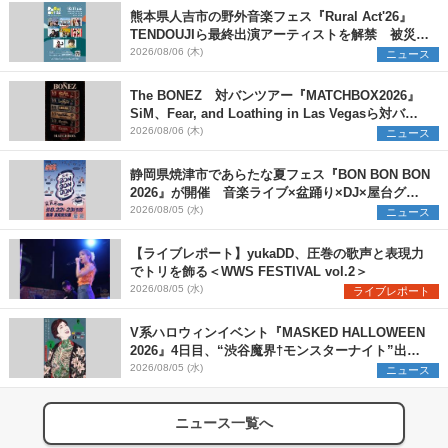
熊本県人吉市の野外音楽フェス『Rural Act'26』
TENDOUJIら最終出演アーティストを解禁 被災地
支援プロジェクトの始動も発表
2026/08/06 (木)
ニュース
The BONEZ 対バンツアー『MATCHBOX2026』
SiM、Fear, and Loathing in Las Vegasら対バン
アーティストを一斉解禁
2026/08/06 (木)
ニュース
静岡県焼津市であらたな夏フェス『BON BON BON
2026』が開催 音楽ライブ×盆踊り×DJ×屋台グル
メ×ランタンナイトで彩る2日間
2026/08/05 (水)
ニュース
【ライブレポート】yukaDD、圧巻の歌声と表現力
でトリを飾る＜WWS FESTIVAL vol.2＞
2026/08/05 (水)
ライブレポート
V系ハロウィンイベント『MASKED HALLOWEEN
2026』4日目、“渋谷魔界†モンスターナイト”出演6
組を発表
2026/08/05 (水)
ニュース
ニュース一覧へ