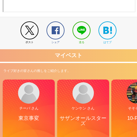
ポスト
シェア
送る
はてブ
マイベスト
ライブ好きの皆さんの推しをご紹介します。
チーバ さん
ケンケン さん
そそ
東京事変
サザンオールスター
10-
ズ