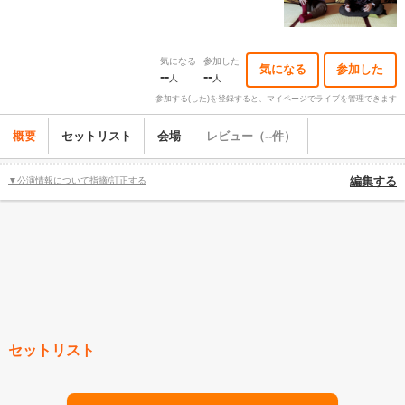
気になる
参加した
気になる
参加した
--
--
人
人
参加する(した)を登録すると、マイページでライブを管理できます
概要
セットリスト
会場
レビュー（--件）
▼公演情報について指摘/訂正する
編集する
セットリスト