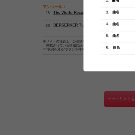
アンコール：
The World Record
BERSERKER TUNE
※サイトの性質上、公演情報およびセットリスト情報の正確
掲載されている情報に誤りがある場合は、
こちら
よりご連
※“歌詞を見る”ボタンを押すと、株式会社ページワンが運営
セットリスト