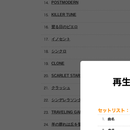
POSTMODERN
KILLER TUNE
翌る日のピエロ
イノセント
シンクロ
CLONE
SCARLET STARLET
クラッシュ
シンデレラソング
TRAVELING GARGOYLE
羊の群れは丘を登る