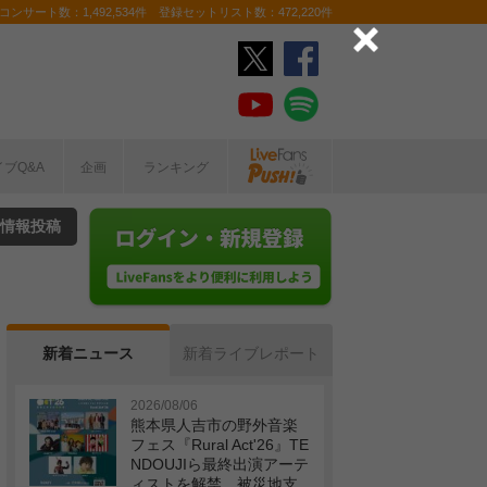
ンサート数：1,492,534件 登録セットリスト数：472,220件
イブQ&A
企画
ランキング
情報投稿
新着ニュース
新着ライブレポート
2026/08/06
熊本県人吉市の野外音楽
フェス『Rural Act'26』TE
NDOUJIら最終出演アーテ
ィストを解禁 被災地支