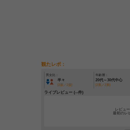
観たレポ：
男女比：
年齢層：
半々
20代～30代中心
[2票／2票]
[2票／2票]
ライブレビュー (--件)
レビュー
最初のレ