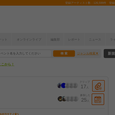
登録アーティスト数：126,599件 登録コ
ケット
オンラインライブ
編集部
レポート
ニュース
ラ
ここから！
新規
ジャンル検索
上半期編発表！
ここから！
上半期編発表！
クリップ
17
人
参加した
25
人
4/07/17 (木)