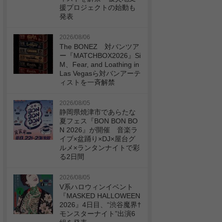
援プロジェクトの始動も
発表
2026/08/06
The BONEZ 対バンツア
ー『MATCHBOX2026』Si
M、Fear, and Loathing in
Las Vegasら対バンアーテ
ィストを一斉解禁
2026/08/05
静岡県焼津市であらたな
夏フェス『BON BON BO
N 2026』が開催 音楽ラ
イブ×盆踊り×DJ×屋台グ
ルメ×ランタンナイトで彩
る2日間
2026/08/05
V系ハロウィンイベント
『MASKED HALLOWEEN
2026』4日目、“渋谷魔界†
モンスターナイト”出演6