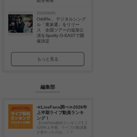
組を発表
2026/08/05
OddRe:、デジタルシング
ル「黄泉還」をリリー
ス 全国ツアーの追加公
演をSpotify O-EASTで開
催決定
もっと見る
編集部
≪LiveFans調べ≫2026年
上半期ライブ動員ランキ
ング！
【LiveFans独自ランキング】2
026年上半期、ライブの動員数
が多かったのは…！？