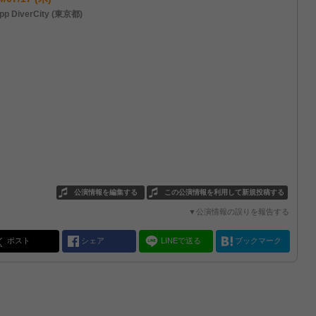
pp DiverCity (東京都)
公演情報を編集する
この公演情報を利用して新規投稿する
▼公演情報の誤りを報告する
ポスト
シェア
LINEで送る
ブックマーク