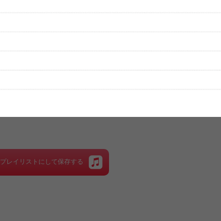
性は保証されませんので、あらかじめご了承ください。
絡をお願い致します。
する歌詞サイト「
歌ネット
」へ移動します。
▼セットリストの誤りを報告する
をプレイリストにして保存する