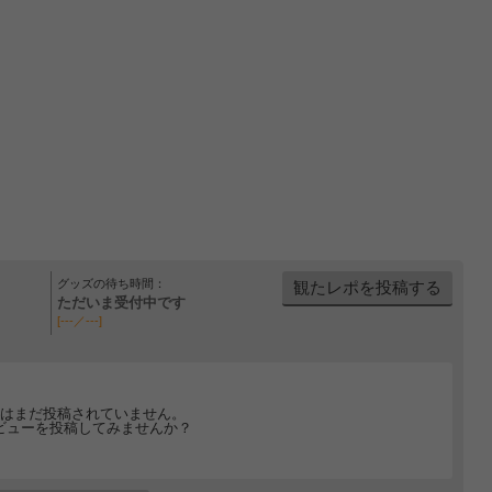
グッズの待ち時間：
観たレポを投稿する
ただいま受付中です
[---／---]
はまだ投稿されていません。
ビューを投稿してみませんか？