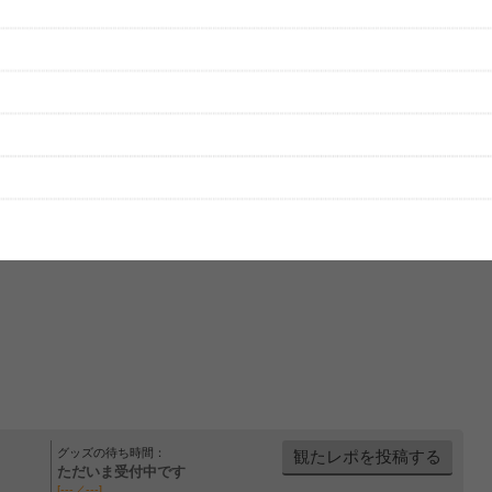
をプレイリストにして保存する
グッズの待ち時間：
観たレポを投稿する
ただいま受付中です
[---／---]