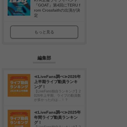
KTR主催ライブイベント
『GOAT』第4回にTERU f
rom Crossfaithの出演が決
定
もっと見る
編集部
≪LiveFans調べ≫2026年
上半期ライブ動員ランキ
ング！
【LiveFans独自ランキング】2
026年上半期、ライブの動員数
が多かったのは…！？
≪LiveFans調べ≫2025年
年間ライブ動員ランキン
グ！
【LiveFans独自ランキング】2