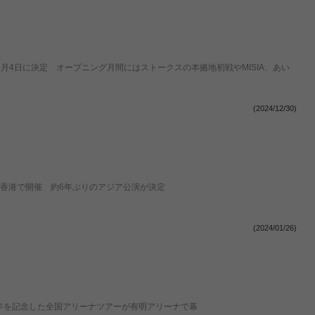
業が4月4日に決定 オープニング月間にはストークスの本拠地初戦やMISIA、あい
(2024/12/30)
北と香港で開催 約6年ぶりのアジア公演が決定
(2024/01/26)
5周年を記念した全国アリーナツアーが有明アリーナで幕