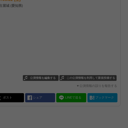
古屋城 (愛知県)
公演情報を編集する
この公演情報を利用して新規投稿する
▼公演情報の誤りを報告する
ポスト
シェア
LINEで送る
ブックマーク