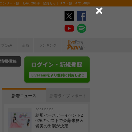
ンサート数：1,493,261件 登録セットリスト数：472,348件
イブQ&A
企画
ランキング
情報投稿
新着ニュース
新着ライブレポート
2026/08/08
結那バースデーイベント2
026のゲストで斉藤朱夏＆
愛美の出演が決定