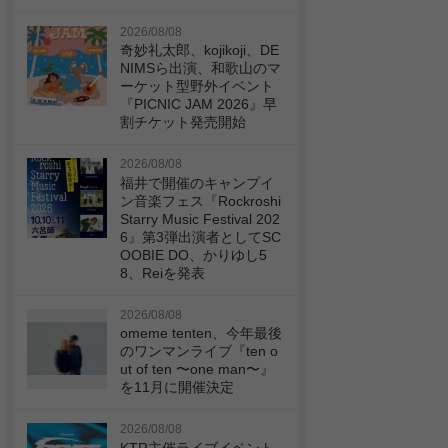
2026/08/08
奇妙礼太郎、kojikoji、DE
NIMSら出演、和歌山のマ
ーケット型野外イベント
『PICNIC JAM 2026』早
割チケット発売開始
2026/08/08
福井で開催のキャンプイ
ン音楽フェス『Rockroshi
Starry Music Festival 202
6』第3弾出演者としてSC
OOBIE DO、かりゆし5
8、Reiを発表
2026/08/08
omeme tenten、今年最後
のワンマンライブ『ten o
ut of ten 〜one man〜』
を11月に開催決定
2026/08/08