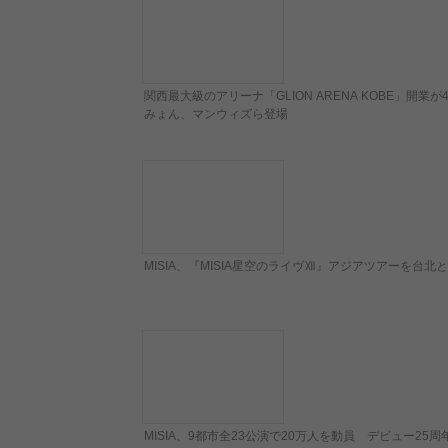
関西最大級のアリーナ「GLION ARENA KOBE」開
みょん、マンウィズら登場
MISIA、『MISIA星空のライヴⅫ』アジアツアーを台
MISIA、9都市全23公演で20万人を動員 デビュー2