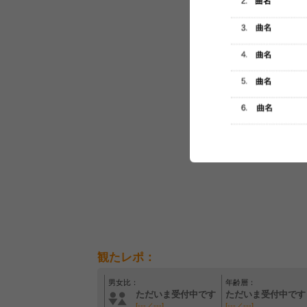
セットリスト
観たレポ：
男女比：
年齢層：
ただいま受付中です
ただいま受付中です
[---／---]
[---／---]