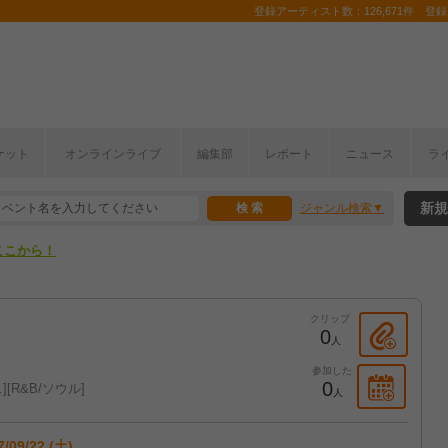
登録アーティスト数：126,671件 登録コ
ケット
オンラインライブ
編集部
レポート
ニュース
ラ
ここから！
新規
ジャンル検索
上半期編発表！
ここから！
上半期編発表！
クリップ
0
人
参加した
0
ス
R&B/ソウル
人
7/09/22 (土)