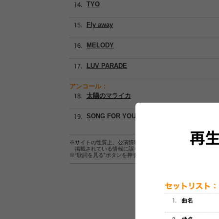
TYO
Fly away
MELODY
LUV PARADE
アンコール：
太陽のマライカ
SONG FOR YOU
※サイトの性質上、公演情報およびセットリスト情報の正確
掲載されている情報に誤りがある場合は、
こちら
よりご連
※“歌詞を見る”ボタンを押すと、株式会社ページワンが運営