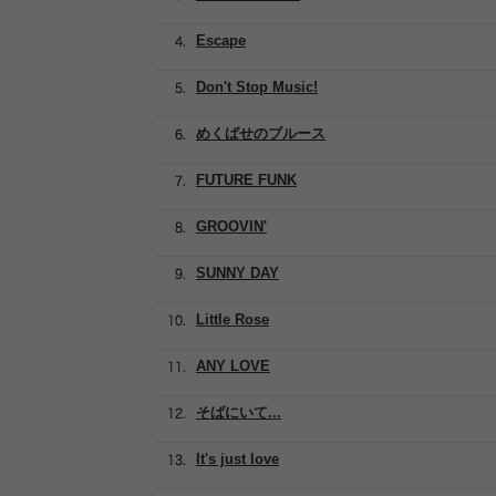
Escape
Don't Stop Music!
めくばせのブルース
FUTURE FUNK
GROOVIN'
SUNNY DAY
Little Rose
ANY LOVE
そばにいて...
It's just love