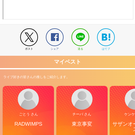
ポスト
シェア
送る
はてブ
マイベスト
ライブ好きの皆さんの推しをご紹介します。
ごとう さん
チーバ さん
ケンケ
RADWIMPS
東京事変
サザンオ