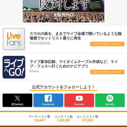
スマホの曲を、まるでライブ会場で聴いているような臨
場感でセットリスト通りに再生
iPhone/Android
今すぐダウンロード
ライブ参加記録、マイタイムテーブル作成など、ライ
ブ・フェスへ行くためのナビアプリ
iPhone
今すぐダウンロード
公式アカウントをフォローしよう！
X(Twitter)
Facebook
Youtube
Spotify
アーティスト数
コンサート数
セットリスト数
126,647
1,492,907
472,269