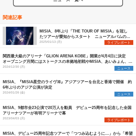
関連記事
MISIA、8年ぶり「THE TOUR OF MISIA」を冠し
たツアーが愛知からスタート ニューアルバムのリ
リースも発表（写真6点）
2025/01/13 (月)
ライブレポート
関西最大級のアリーナ「GLION ARENA KOBE」開業が4月4日に決定
オープニング月間にはストークスの本拠地初戦やMISIA、あいみょん、マ
ンウィズら登場
2024/12/30 (月)
ニュース
MISIA、『MISIA星空のライヴⅫ』アジアツアーを台北と香港で開催 約
6年ぶりのアジア公演が決定
2024/01/26 (金)
ニュース
MISIA、9都市全23公演で20万人を動員 デビュー25周年を記念した全国
アリーナツアーが有明アリーナで幕
2023/04/03 (月)
ライブレポート
MISIA、デビュー25周年記念ツアーで「つつみ込むように…」から「希望