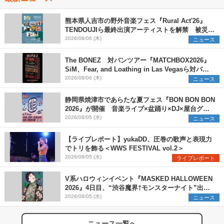
熊本県人吉市の野外音楽フェス『Rural Act'26』
TENDOUJIら最終出演アーティストを解禁 被災地
支援プロジェクトの始動も発表
2026/08/06 (木)
ニュース
The BONEZ 対バンツアー『MATCHBOX2026』
SiM、Fear, and Loathing in Las Vegasら対バン
アーティストを一斉解禁
2026/08/06 (木)
ニュース
静岡県焼津市であらたな夏フェス『BON BON BON
2026』が開催 音楽ライブ×盆踊り×DJ×屋台グル
メ×ランタンナイトで彩る2日間
2026/08/05 (水)
ニュース
【ライブレポート】yukaDD、圧巻の歌声と表現力
でトリを飾る＜WWS FESTIVAL vol.2＞
2026/08/05 (水)
ライブレポート
V系ハロウィンイベント『MASKED HALLOWEEN
2026』4日目、“渋谷魔界†モンスターナイト”出演6
組を発表
2026/08/05 (水)
ニュース
ニュース一覧へ