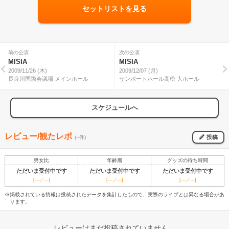
セットリストを見る
前の公演
次の公演
MISIA
MISIA
2009/11/26 (木)
2009/12/07 (月)
長良川国際会議場 メインホール
サンポートホール高松 大ホール
スケジュールへ
レビュー/観たレポ
投稿
(--件)
男女比
年齢層
グッズの待ち時間
ただいま受付中です
ただいま受付中です
ただいま受付中です
[---／---]
[---／---]
[---／---]
※掲載されている情報は投稿されたデータを集計したもので、実際のライブとは異なる場合があ
ります。
レビューはまだ投稿されていません。