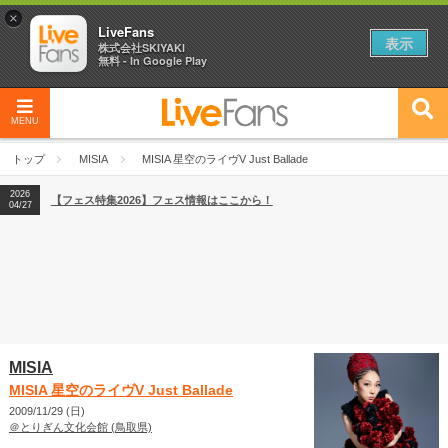
×
LiveFans
表示
株式会社SKIYAKI
無料 - In Google Play
MENU
2026
【フェス特集2026】フェス情報はここから！
04/27
トップ
MISIA
MISIA 星空のライヴV Just Ballade
2026
【ライブ動員ランキング】2026年上半期編発表！
07/28
2026
【フェス特集2026】フェス情報はここから！
04/27
2026
【ライブ動員ランキング】2026年上半期編発表！
07/28
MISIA
MISIA 星空のライヴV Just Ballade
2009/11/29 (日)
＠とりぎん文化会館 (鳥取県)