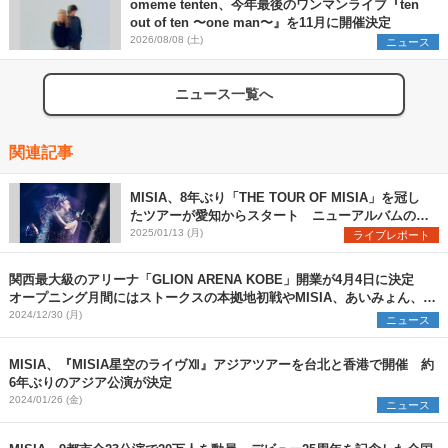
omeme tenten、今年最後のワンマンライブ『ten
out of ten 〜one man〜』を11月に開催決定
2026/08/08 (土)
ニュース
ニュース一覧へ
関連記事
MISIA、8年ぶり「THE TOUR OF MISIA」を冠し
たツアーが愛知からスタート ニューアルバムのリ
リースも発表（写真6点）
2025/01/13 (月)
ライブレポート
関西最大級のアリーナ「GLION ARENA KOBE」開業が4月4日に決定
オープニング月間にはストークスの本拠地初戦やMISIA、あいみょん、マ
ンウィズら登場
2024/12/30 (月)
ニュース
MISIA、『MISIA星空のライヴⅫ』アジアツアーを台北と香港で開催 約
6年ぶりのアジア公演が決定
2024/01/26 (金)
ニュース