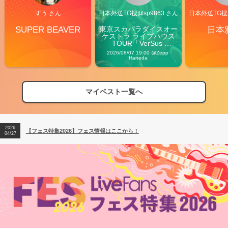
すう さん
日本外送TG搜@sp9863 さん
日本外送TG搜@
SUPER BEAVER
東京スカパラダイスオー
日本
ケストラ ライブハウス
TOUR「VerSus 
Carnival」
2026/08/07 19:00 @Zepp 
Haneda
マイベスト一覧へ
2026
【フェス特集2026】フェス情報はここから！
04/27
2026
【ライブ動員ランキング】2026年上半期編発表！
07/28
2026
【フェス特集2026】フェス情報はここから！
04/27
2026
【ライブ動員ランキング】2026年上半期編発表！
07/28