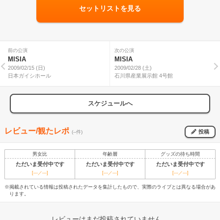
セットリストを見る
前の公演
次の公演
MISIA
MISIA
2009/02/15 (日)
2009/02/28 (土)
日本ガイシホール
石川県産業展示館 4号館
スケジュールへ
レビュー/観たレポ
投稿
(--件)
男女比
年齢層
グッズの待ち時間
ただいま受付中です
ただいま受付中です
ただいま受付中です
[---／---]
[---／---]
[---／---]
※掲載されている情報は投稿されたデータを集計したもので、実際のライブとは異なる場合があ
ります。
レビューはまだ投稿されていません。