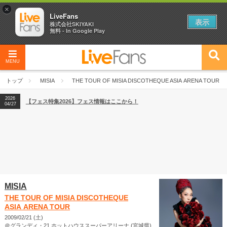
×
LiveFans
表示
株式会社SKIYAKI
無料 - In Google Play
MENU
2026
【フェス特集2026】フェス情報はここから！
04/27
トップ
MISIA
THE TOUR OF MISIA DISCOTHEQUE ASIA ARENA TOUR
2026
【ライブ動員ランキング】2026年上半期編発表！
07/28
2026
【フェス特集2026】フェス情報はここから！
04/27
2026
【ライブ動員ランキング】2026年上半期編発表！
07/28
MISIA
THE TOUR OF MISIA DISCOTHEQUE
ASIA ARENA TOUR
2009/02/21 (土)
＠グランディ・21 ホットハウススーパーアリーナ (宮城県)