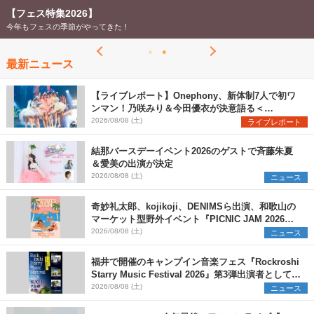
【フェス特集2026】
今年もフェスの季節がやってきた！
最新ニュース
【ライブレポート】Onephony、新体制7人で初ワ
ンマン！乃咲みり＆今田優衣が決意語る＜
Onephony新体制1st Oneman Live はじまりの夏
2026/08/08 (土)
ライブレポート
＞
結那バースデーイベント2026のゲストで斉藤朱夏
＆愛美の出演が決定
2026/08/08 (土)
ニュース
奇妙礼太郎、kojikoji、DENIMSら出演、和歌山の
マーケット型野外イベント『PICNIC JAM 2026』
早割チケット発売開始
2026/08/08 (土)
ニュース
福井で開催のキャンプイン音楽フェス『Rockroshi
Starry Music Festival 2026』第3弾出演者として
SCOOBIE DO、かりゆし58、Reiを発表
2026/08/08 (土)
ニュース