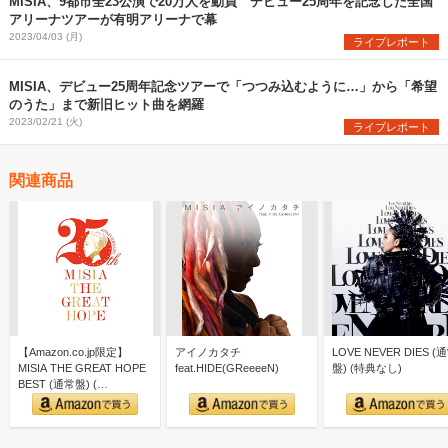
MISIA、9都市全23公演で20万人を動員 デビュー25周年を記念した全国
アリーナツアーが有明アリーナで幕
2023/04/03 (月)
ライブレポート
MISIA、デビュー25周年記念ツアーで「つつみ込むように…」から「希望
のうた」まで新旧ヒット曲を網羅
2023/02/21 (火)
ライブレポート
関連商品
【Amazon.co.jp限定】
アイノカタチ
LOVE NEVER DIES (
MISIA THE GREAT HOPE
feat.HIDE(GReeeeN)
盤) (特典なし)
BEST (通常盤) (…