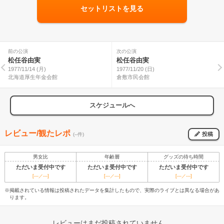
セットリストを見る
前の公演
次の公演
松任谷由実
松任谷由実
1977/11/14 (月)
1977/11/20 (日)
北海道厚生年金会館
倉敷市民会館
スケジュールへ
レビュー/観たレポ
投稿
(--件)
男女比
年齢層
グッズの待ち時間
ただいま受付中です
ただいま受付中です
ただいま受付中です
[---／---]
[---／---]
[---／---]
※掲載されている情報は投稿されたデータを集計したもので、実際のライブとは異なる場合があ
ります。
レビューはまだ投稿されていません。