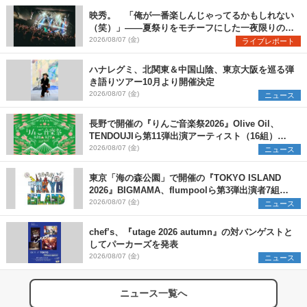
映秀。 「俺が一番楽しんじゃってるかもしれない
（笑）」――夏祭りをモチーフにした一夜限りのス
ペシャルライブ『色祭』レポート
2026/08/07 (金)
ライブレポート
ハナレグミ、北関東＆中国山陰、東京大阪を巡る弾
き語りツアー10月より開催決定
2026/08/07 (金)
ニュース
長野で開催の『りんご音楽祭2026』Olive Oil、
TENDOUJIら第11弾出演アーティスト（16組）を
発表
2026/08/07 (金)
ニュース
東京「海の森公園」で開催の『TOKYO ISLAND
2026』BIGMAMA、flumpoolら第3弾出演者7組を
発表 ワークショップ・アート出展者を募集
2026/08/07 (金)
ニュース
chef’s、『utage 2026 autumn』の対バンゲストと
してパーカーズを発表
2026/08/07 (金)
ニュース
ニュース一覧へ