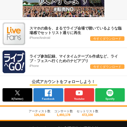
スマホの曲を、まるでライブ会場で聴いているような臨
場感でセットリスト通りに再生
iPhone/Android
今すぐダウンロード
ライブ参加記録、マイタイムテーブル作成など、ライ
ブ・フェスへ行くためのナビアプリ
iPhone
今すぐダウンロード
公式アカウントをフォローしよう！
X(Twitter)
Facebook
Youtube
Spotify
アーティスト数
コンサート数
セットリスト数
126,666
1,493,178
472,330