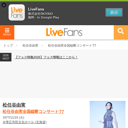
×
LiveFans
表示
株式会社SKIYAKI
無料 - In Google Play
MENU
2026
【フェス特集2026】フェス情報はここから！
04/27
トップ
松任谷由実
松任谷由実全国縦断コンサート'77
2026
【ライブ動員ランキング】2026年上半期編発表！
07/28
2026
【フェス特集2026】フェス情報はここから！
04/27
2026
【ライブ動員ランキング】2026年上半期編発表！
07/28
松任谷由実
松任谷由実全国縦断コンサート'77
1977/11/15 (火)
＠帯広市民文化ホール (北海道)