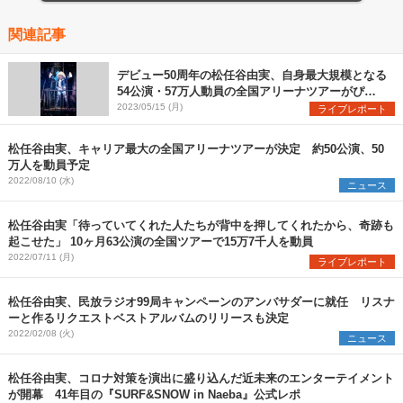
関連記事
デビュー50周年の松任谷由実、自身最大規模となる
54公演・57万人動員の全国アリーナツアーがぴあ
アリーナMMで開幕
2023/05/15 (月)
ライブレポート
松任谷由実、キャリア最大の全国アリーナツアーが決定 約50公演、50
万人を動員予定
2022/08/10 (水)
ニュース
松任谷由実「待っていてくれた人たちが背中を押してくれたから、奇跡も
起こせた」 10ヶ月63公演の全国ツアーで15万7千人を動員
2022/07/11 (月)
ライブレポート
松任谷由実、民放ラジオ99局キャンペーンのアンバサダーに就任 リスナ
ーと作るリクエストベストアルバムのリリースも決定
2022/02/08 (火)
ニュース
松任谷由実、コロナ対策を演出に盛り込んだ近未来のエンターテイメント
が開幕 41年目の『SURF&SNOW in Naeba』公式レポ