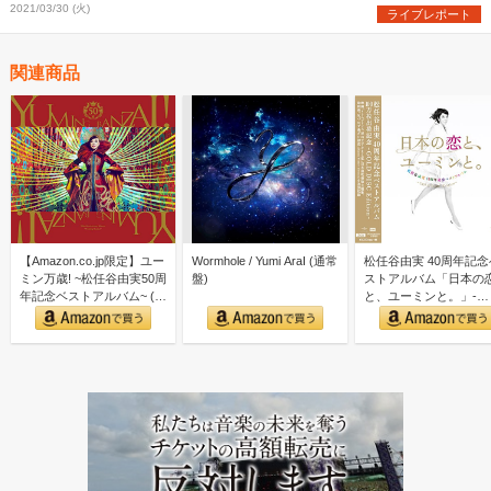
2021/03/30 (火)
ライブレポート
関連商品
【Amazon.co.jp限定】ユー
Wormhole / Yumi AraI (通常
松任谷由実 40周年記念
ミン万歳! ~松任谷由実50周
盤)
ストアルバム「日本の
年記念ベストアルバム~ (初
と、ユーミンと。」-
回限…
GOLD DISC Editi…