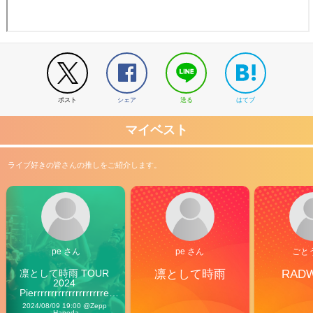
ポスト
シェア
送る
はてブ
マイベスト
ライブ好きの皆さんの推しをご紹介します。
pe さん
pe さん
ごと
凛として時雨 TOUR 
凛として時雨
RAD
2024 
Pierrrrrrrrrrrrrrrrrrrre 
Vibes
2024/08/09 19:00 @Zepp 
Haneda