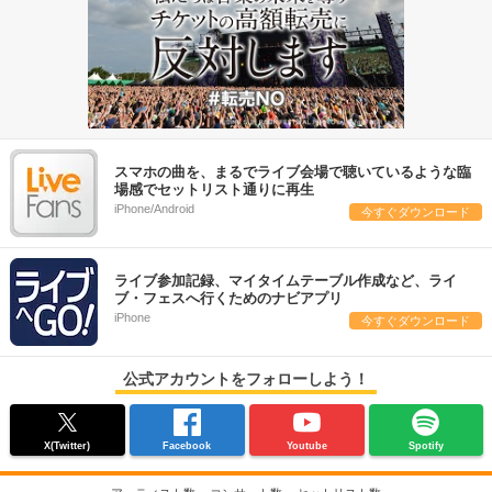
スマホの曲を、まるでライブ会場で聴いているような臨
場感でセットリスト通りに再生
iPhone/Android
今すぐダウンロード
ライブ参加記録、マイタイムテーブル作成など、ライ
ブ・フェスへ行くためのナビアプリ
iPhone
今すぐダウンロード
公式アカウントをフォローしよう！
X(Twitter)
Facebook
Youtube
Spotify