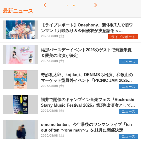
最新ニュース
【ライブレポート】Onephony、新体制7人で初ワ
ンマン！乃咲みり＆今田優衣が決意語る＜
Onephony新体制1st Oneman Live はじまりの夏
2026/08/08 (土)
ライブレポート
＞
結那バースデーイベント2026のゲストで斉藤朱夏
＆愛美の出演が決定
2026/08/08 (土)
ニュース
奇妙礼太郎、kojikoji、DENIMSら出演、和歌山の
マーケット型野外イベント『PICNIC JAM 2026』
早割チケット発売開始
2026/08/08 (土)
ニュース
福井で開催のキャンプイン音楽フェス『Rockroshi
Starry Music Festival 2026』第3弾出演者として
SCOOBIE DO、かりゆし58、Reiを発表
2026/08/08 (土)
ニュース
omeme tenten、今年最後のワンマンライブ『ten
out of ten 〜one man〜』を11月に開催決定
2026/08/08 (土)
ニュース