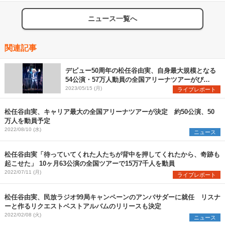
ニュース一覧へ
関連記事
デビュー50周年の松任谷由実、自身最大規模となる
54公演・57万人動員の全国アリーナツアーがぴあ
アリーナMMで開幕
2023/05/15 (月)
ライブレポート
松任谷由実、キャリア最大の全国アリーナツアーが決定 約50公演、50
万人を動員予定
2022/08/10 (水)
ニュース
松任谷由実「待っていてくれた人たちが背中を押してくれたから、奇跡も
起こせた」 10ヶ月63公演の全国ツアーで15万7千人を動員
2022/07/11 (月)
ライブレポート
松任谷由実、民放ラジオ99局キャンペーンのアンバサダーに就任 リスナ
ーと作るリクエストベストアルバムのリリースも決定
2022/02/08 (火)
ニュース