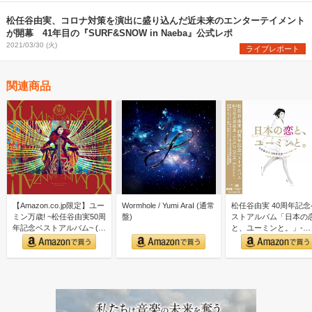
松任谷由実、コロナ対策を演出に盛り込んだ近未来のエンターテイメント
が開幕 41年目の『SURF&SNOW in Naeba』公式レポ
2021/03/30 (火)
ライブレポート
関連商品
【Amazon.co.jp限定】ユー
Wormhole / Yumi AraI (通常
松任谷由実 40周年記念
ミン万歳! ~松任谷由実50周
盤)
ストアルバム「日本の
年記念ベストアルバム~ (初
と、ユーミンと。」-
回限…
GOLD DISC Editi…