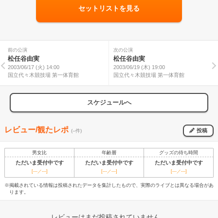
セットリストを見る
前の公演
次の公演
松任谷由実
松任谷由実
2003/06/17 (火) 14:00
2003/06/19 (木) 19:00
国立代々木競技場 第一体育館
国立代々木競技場 第一体育館
スケジュールへ
レビュー/観たレポ
投稿
(--件)
男女比
年齢層
グッズの待ち時間
ただいま受付中です
ただいま受付中です
ただいま受付中です
[---／---]
[---／---]
[---／---]
※掲載されている情報は投稿されたデータを集計したもので、実際のライブとは異なる場合があ
ります。
レビューはまだ投稿されていません。