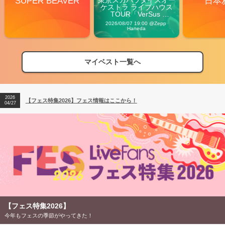
SUPER BEAVER
日本
ケストラ ライブハウス
TOUR「VerSus 
Carnival」
2026/08/07 19:00 @Zepp 
Haneda
マイベスト一覧へ
2026
【フェス特集2026】フェス情報はここから！
04/27
2026
【ライブ動員ランキング】2026年上半期編発表！
07/28
2026
【フェス特集2026】フェス情報はここから！
04/27
2026
【ライブ動員ランキング】2026年上半期編発表！
07/28
【フェス特集2026】
今年もフェスの季節がやってきた！