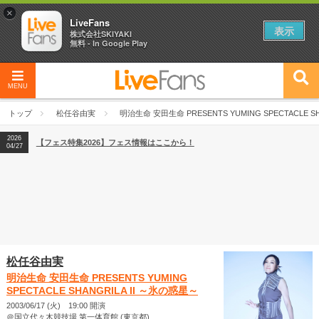
×
LiveFans
表示
株式会社SKIYAKI
無料 - In Google Play
MENU
2026
【フェス特集2026】フェス情報はここから！
04/27
トップ
松任谷由実
明治生命 安田生命 PRESENTS YUMING SPECTACLE S
2026
【ライブ動員ランキング】2026年上半期編発表！
07/28
2026
【フェス特集2026】フェス情報はここから！
04/27
2026
【ライブ動員ランキング】2026年上半期編発表！
07/28
松任谷由実
明治生命 安田生命 PRESENTS YUMING
SPECTACLE SHANGRILA II ～氷の惑星～
2003/06/17 (火) 19:00 開演
＠国立代々木競技場 第一体育館 (東京都)