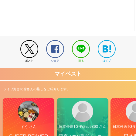
ポスト
シェア
送る
はてブ
マイベスト
ライブ好きの皆さんの推しをご紹介します。
すう さん
日本外送TG搜@sp9863 さん
日本外送TG搜@
東京スカパラダイスオー