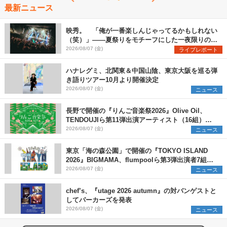
最新ニュース
映秀。 「俺が一番楽しんじゃってるかもしれない
（笑）」――夏祭りをモチーフにした一夜限りのス
ペシャルライブ『色祭』レポート
2026/08/07 (金)
ライブレポート
ハナレグミ、北関東＆中国山陰、東京大阪を巡る弾
き語りツアー10月より開催決定
2026/08/07 (金)
ニュース
長野で開催の『りんご音楽祭2026』Olive Oil、
TENDOUJIら第11弾出演アーティスト（16組）を
発表
2026/08/07 (金)
ニュース
東京「海の森公園」で開催の『TOKYO ISLAND
2026』BIGMAMA、flumpoolら第3弾出演者7組を
発表 ワークショップ・アート出展者を募集
2026/08/07 (金)
ニュース
chef’s、『utage 2026 autumn』の対バンゲストと
してパーカーズを発表
2026/08/07 (金)
ニュース