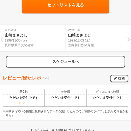
セットリストを見る
前の公演
次の公演
山崎まさよし
山崎まさよし
1999/11/30 (火)
1999/12/03 (金)
長野県県民文化会館
室蘭新日鉄体育館
スケジュールへ
レビュー/観たレポ
投稿
(--件)
男女比
年齢層
グッズの待ち時間
ただいま受付中です
ただいま受付中です
ただいま受付中です
[---／---]
[---／---]
[---／---]
※掲載されている情報は投稿されたデータを集計したもので、実際のライブとは異なる場合があ
ります。
レビューはまだ投稿されていません。