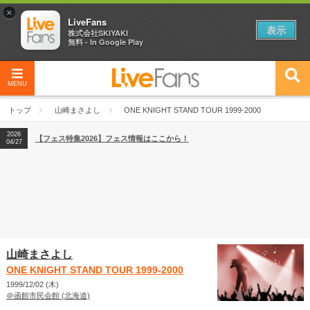
×
LiveFans
表示
株式会社SKIYAKI
無料 - In Google Play
MENU
2026
【フェス特集2026】フェス情報はここから！
04/27
トップ
山崎まさよし
ONE KNIGHT STAND TOUR 1999-2000
2026
【ライブ動員ランキング】2026年上半期編発表！
07/28
2026
【フェス特集2026】フェス情報はここから！
04/27
2026
【ライブ動員ランキング】2026年上半期編発表！
07/28
山崎まさよし
ONE KNIGHT STAND TOUR 1999-2000
1999/12/02 (木)
＠函館市民会館 (北海道)