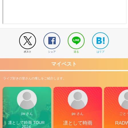
ポスト
シェア
送る
はてブ
マイベスト
ライブ好きの皆さんの推しをご紹介します。
pe さん
pe さん
ごと
凛として時雨 TOUR 
凛として時雨
RAD
2024 