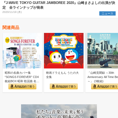
『J-WAVE TOKYO GUITAR JAMBOREE 2020』山崎まさよしの出演が決
定 全ラインナップが発表
2020/11/19 (木)
ニュース
関連商品
昭和の名曲カバー集
映画ドラえもん うたの大
「山崎見聞録 ～30th
“SONGS FOREVER” CD4
全集
Anniversary All Time Be
枚組BOX 昭和 歌謡曲 名曲
～」 (3枚組)
カバー集｜…