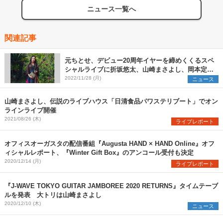
ニュース一覧へ
関連記事
元ちとせ、デビュー20周年イヤーを締めくくるスペ
シャルライブに折坂悠太、山崎まさよし、岡本定義
（COIL）のゲスト出演が決定
2022/11/28 (月)
ニュース
山崎まさよし、伝説のライブハウス「日清食品パワステリブート」でオン
ラインライブ開催
2021/08/26 (木)
ライブレポート
オフィスオーガスタの配信番組『Augusta HAND × HAND Online』オフ
ィシャルレポート、『Winter Gift Box』のアンコール受付も決定
2020/12/14 (月)
ライブレポート
『J-WAVE TOKYO GUITAR JAMBOREE 2020 RETURNS』タイムテーブ
ルを発表 大トリは山崎まさよし
2020/12/10 (木)
ニュース