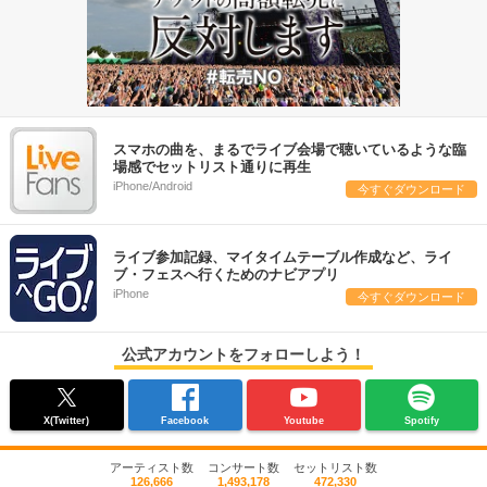
スマホの曲を、まるでライブ会場で聴いているような臨
場感でセットリスト通りに再生
iPhone/Android
今すぐダウンロード
ライブ参加記録、マイタイムテーブル作成など、ライ
ブ・フェスへ行くためのナビアプリ
iPhone
今すぐダウンロード
公式アカウントをフォローしよう！
X(Twitter)
Facebook
Youtube
Spotify
アーティスト数
コンサート数
セットリスト数
126,666
1,493,178
472,330