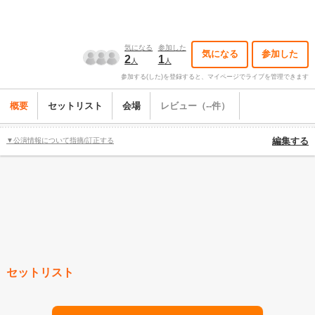
気になる
参加した
気になる
参加した
2
1
人
人
参加する(した)を登録すると、マイページでライブを管理できます
概要
セットリスト
会場
レビュー（--件）
▼公演情報について指摘/訂正する
編集する
セットリスト