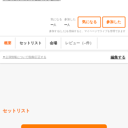
気になる
参加した
気になる
参加した
--
--
人
人
参加する(した)を登録すると、マイページでライブを管理できます
概要
セットリスト
会場
レビュー（--件）
▼公演情報について指摘/訂正する
編集する
セットリスト