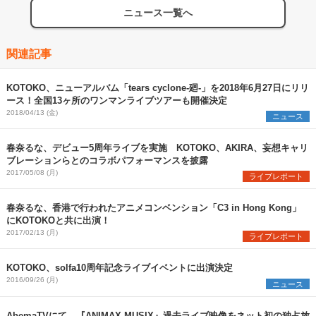
ニュース一覧へ
関連記事
KOTOKO、ニューアルバム「tears cyclone-廻-」を2018年6月27日にリリ
ース！全国13ヶ所のワンマンライブツアーも開催決定
2018/04/13 (金)
ニュース
春奈るな、デビュー5周年ライブを実施 KOTOKO、AKIRA、妄想キャリ
ブレーションらとのコラボパフォーマンスを披露
2017/05/08 (月)
ライブレポート
春奈るな、香港で行われたアニメコンベンション「C3 in Hong Kong」
にKOTOKOと共に出演！
2017/02/13 (月)
ライブレポート
KOTOKO、solfa10周年記念ライブイベントに出演決定
2016/09/26 (月)
ニュース
AbemaTVにて、『ANIMAX MUSIX』過去ライブ映像をネット初の独占放