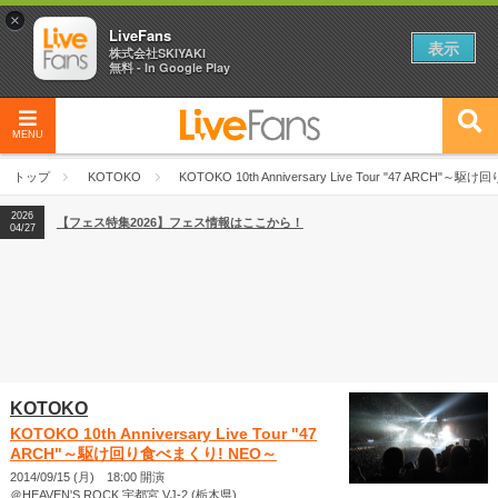
×
LiveFans
表示
株式会社SKIYAKI
無料 - In Google Play
MENU
2026
【フェス特集2026】フェス情報はここから！
04/27
トップ
KOTOKO
KOTOKO 10th Anniversary Live Tour "47 ARCH"
2026
【ライブ動員ランキング】2026年上半期編発表！
07/28
2026
【フェス特集2026】フェス情報はここから！
04/27
2026
【ライブ動員ランキング】2026年上半期編発表！
07/28
KOTOKO
KOTOKO 10th Anniversary Live Tour "47
ARCH"～駆け回り食べまくり! NEO～
2014/09/15 (月) 18:00 開演
＠HEAVEN'S ROCK 宇都宮 VJ-2 (栃木県)