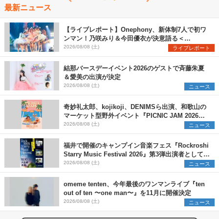
最新ニュース
【ライブレポート】Onephony、新体制7人で初ワ
ンマン！乃咲みり＆今田優衣が決意語る＜
Onephony新体制1st Oneman Live はじまりの夏
2026/08/08 (土)
ライブレポート
＞
結那バースデーイベント2026のゲストで斉藤朱夏
＆愛美の出演が決定
2026/08/08 (土)
ニュース
奇妙礼太郎、kojikoji、DENIMSら出演、和歌山の
マーケット型野外イベント『PICNIC JAM 2026』
早割チケット発売開始
2026/08/08 (土)
ニュース
福井で開催のキャンプイン音楽フェス『Rockroshi
Starry Music Festival 2026』第3弾出演者として
SCOOBIE DO、かりゆし58、Reiを発表
2026/08/08 (土)
ニュース
omeme tenten、今年最後のワンマンライブ『ten
out of ten 〜one man〜』を11月に開催決定
2026/08/08 (土)
ニュース