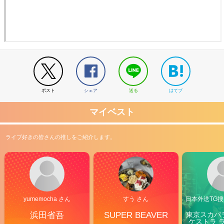
ポスト
シェア
送る
はてブ
マイベスト
ライブ好きの皆さんの推しをご紹介します。
yumemocha さん
すう さん
日本外送TG搜@
浜田省吾
SUPER BEAVER
東京スカパ
ケストラ 