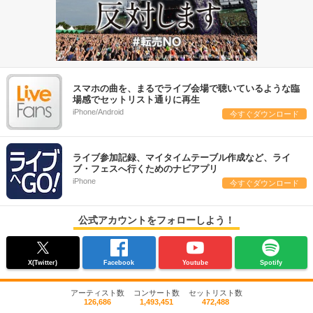
スマホの曲を、まるでライブ会場で聴いているような臨
場感でセットリスト通りに再生
iPhone/Android
今すぐダウンロード
ライブ参加記録、マイタイムテーブル作成など、ライ
ブ・フェスへ行くためのナビアプリ
iPhone
今すぐダウンロード
公式アカウントをフォローしよう！
X(Twitter)
Facebook
Youtube
Spotify
アーティスト数
コンサート数
セットリスト数
126,686
1,493,451
472,488