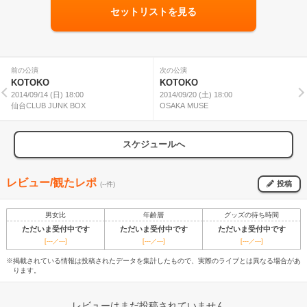
セットリストを見る
前の公演
次の公演
KOTOKO
KOTOKO
2014/09/14 (日) 18:00
2014/09/20 (土) 18:00
仙台CLUB JUNK BOX
OSAKA MUSE
スケジュールへ
レビュー/観たレポ
投稿
(--件)
男女比
年齢層
グッズの待ち時間
ただいま受付中です
ただいま受付中です
ただいま受付中です
[---／---]
[---／---]
[---／---]
※掲載されている情報は投稿されたデータを集計したもので、実際のライブとは異なる場合があ
ります。
レビューはまだ投稿されていません。