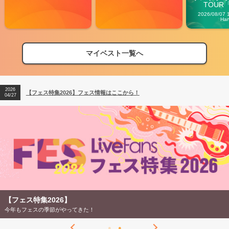
TOUR「V
Carn
2026/08/07 
Ha
マイベスト一覧へ
2026
【フェス特集2026】フェス情報はここから！
04/27
2026
【ライブ動員ランキング】2026年上半期編発表！
07/28
2026
【フェス特集2026】フェス情報はここから！
04/27
2026
【ライブ動員ランキング】2026年上半期編発表！
07/28
【フェス特集2026】
今年もフェスの季節がやってきた！