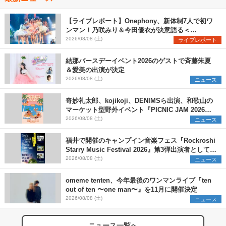
【ライブレポート】Onephony、新体制7人で初ワ
ンマン！乃咲みり＆今田優衣が決意語る＜
Onephony新体制1st Oneman Live はじまりの夏
2026/08/08 (土)
ライブレポート
＞
結那バースデーイベント2026のゲストで斉藤朱夏
＆愛美の出演が決定
2026/08/08 (土)
ニュース
奇妙礼太郎、kojikoji、DENIMSら出演、和歌山の
マーケット型野外イベント『PICNIC JAM 2026』
早割チケット発売開始
2026/08/08 (土)
ニュース
福井で開催のキャンプイン音楽フェス『Rockroshi
Starry Music Festival 2026』第3弾出演者として
SCOOBIE DO、かりゆし58、Reiを発表
2026/08/08 (土)
ニュース
omeme tenten、今年最後のワンマンライブ『ten
out of ten 〜one man〜』を11月に開催決定
2026/08/08 (土)
ニュース
ニュース一覧へ