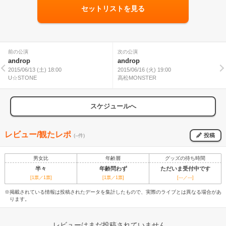
セットリストを見る
前の公演
次の公演
androp
androp
2015/06/13 (土) 18:00
2015/06/16 (火) 19:00
U☆STONE
高松MONSTER
スケジュールへ
レビュー/観たレポ
投稿
(--件)
男女比
年齢層
グッズの待ち時間
半々
年齢問わず
ただいま受付中です
[1票／1票]
[1票／1票]
[---／---]
※掲載されている情報は投稿されたデータを集計したもので、実際のライブとは異なる場合があ
ります。
レビューはまだ投稿されていません。