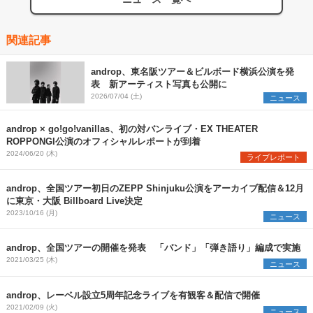
関連記事
androp、東名阪ツアー＆ビルボード横浜公演を発
表 新アーティスト写真も公開に
2026/07/04 (土)
ニュース
androp × go!go!vanillas、初の対バンライブ・EX THEATER
ROPPONGI公演のオフィシャルレポートが到着
2024/06/20 (木)
ライブレポート
androp、全国ツアー初日のZEPP Shinjuku公演をアーカイブ配信＆12月
に東京・大阪 Billboard Live決定
2023/10/16 (月)
ニュース
androp、全国ツアーの開催を発表 「バンド」「弾き語り」編成で実施
2021/03/25 (木)
ニュース
androp、レーベル設立5周年記念ライブを有観客＆配信で開催
2021/02/09 (火)
ニュース