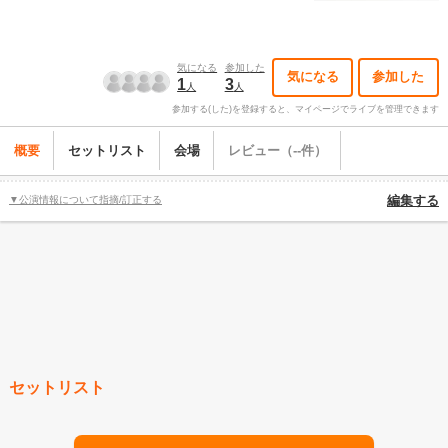
気になる
参加した
気になる
参加した
1
3
人
人
参加する(した)を登録すると、マイページでライブを管理できます
概要
セットリスト
会場
レビュー（--件）
▼公演情報について指摘/訂正する
編集する
セットリスト