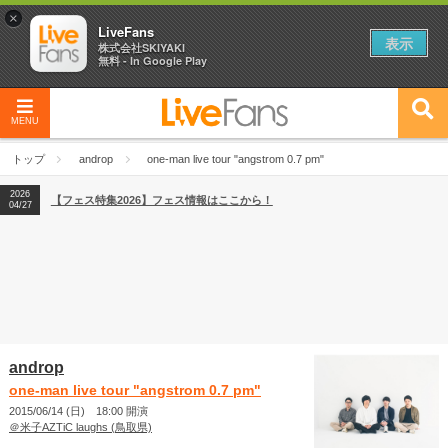
×
LiveFans
表示
株式会社SKIYAKI
無料 - In Google Play
MENU
2026
【フェス特集2026】フェス情報はここから！
04/27
トップ
androp
one-man live tour "angstrom 0.7 pm"
2026
【ライブ動員ランキング】2026年上半期編発表！
07/28
2026
【フェス特集2026】フェス情報はここから！
04/27
2026
【ライブ動員ランキング】2026年上半期編発表！
07/28
androp
one-man live tour "angstrom 0.7 pm"
2015/06/14 (日) 18:00 開演
＠米子AZTiC laughs (鳥取県)