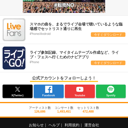
スマホの曲を、まるでライブ会場で聴いているような臨
場感でセットリスト通りに再生
iPhone/Android
今すぐダウンロード
ライブ参加記録、マイタイムテーブル作成など、ライ
ブ・フェスへ行くためのナビアプリ
iPhone
今すぐダウンロード
公式アカウントをフォローしよう！
X(Twitter)
Facebook
Youtube
Spotify
アーティスト数
コンサート数
セットリスト数
126,686
1,493,451
472,488
お知らせ
｜
ヘルプ
｜
利用規約
｜
運営会社