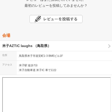
最初のレビューを投稿してみませんか？
会場
米子AZTiC laughs （鳥取県）
住所
鳥取県米子市道笑町1-3 BMEビル1F
アクセス
米子駅 徒歩7分
米子自動車道 米子IC 車で11分