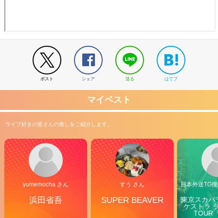
ポスト
シェア
送る
はてブ
マイベスト
ライブ好きの皆さんの推しをご紹介します。
yumemocha さん
すう さん
日本外送TG搜@
浜田省吾
SUPER BEAVER
東京スカパ
ケストラ 
TOUR「V