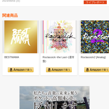
2023/09/04 (月)
ライブレポート
関連商品
BESTMAMA
Roclassick~the Last~(通常
Roclassick2 [Analog]
盤)