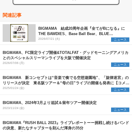
関連記事
BIGMAMA 結成20周年企画『全てがBになる』に
THE BAWDIES、Base Ball Bear、BLUE
ENCOUNTの出演が決定
2026/07/21 (火)
ニュース
BIGMAMA、FC限定ライブ開催&TOTALFAT・グッドモーニングアメリカ
とのスペシャルスリーマンライブを大阪で開催決定
2026/07/06 (月)
ニュース
BIGMAMA 新コンセプトは“音楽で奏でる空想遊園地”、「旋律迷宮」の
リリースが決定 東名阪ツアー＆“母の日”ライブの開催も発表に【コメン
トあり】
2025/01/24 (金)
ニュース
BIGMAMA、2024年3月より追試＆留年ツアー開催決定
2023/11/24 (金)
ニュース
BIGMAMA『RUSH BALL 2023』ライブレポートーー挑戦し続けるバンド
の決意、新たなチャプターを刻んだ渾身の35分