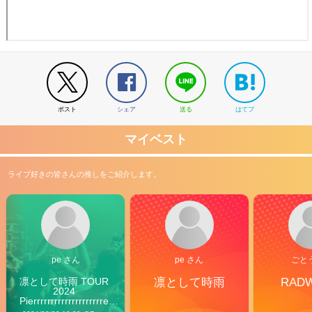
ポスト
シェア
送る
はてブ
マイベスト
ライブ好きの皆さんの推しをご紹介します。
pe さん
pe さん
ごと
凛として時雨 TOUR 
凛として時雨
RAD
2024 
Pierrrrrrrrrrrrrrrrrrrre 
Vibes