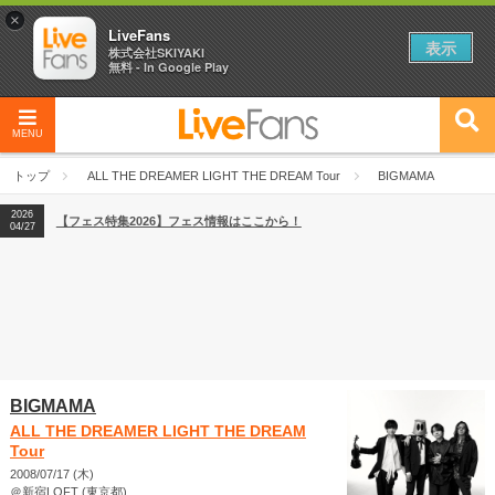
×
LiveFans
表示
株式会社SKIYAKI
無料 - In Google Play
MENU
2026
【フェス特集2026】フェス情報はここから！
04/27
トップ
ALL THE DREAMER LIGHT THE DREAM Tour
BIGMAMA
2026
【ライブ動員ランキング】2026年上半期編発表！
07/28
2026
【フェス特集2026】フェス情報はここから！
04/27
2026
【ライブ動員ランキング】2026年上半期編発表！
07/28
BIGMAMA
ALL THE DREAMER LIGHT THE DREAM
Tour
2008/07/17 (木)
＠新宿LOFT (東京都)