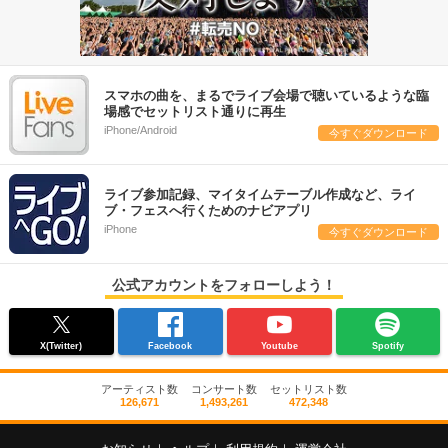
スマホの曲を、まるでライブ会場で聴いているような臨
場感でセットリスト通りに再生
iPhone/Android
今すぐダウンロード
ライブ参加記録、マイタイムテーブル作成など、ライ
ブ・フェスへ行くためのナビアプリ
iPhone
今すぐダウンロード
公式アカウントをフォローしよう！
X(Twitter)
Facebook
Youtube
Spotify
アーティスト数
コンサート数
セットリスト数
126,671
1,493,261
472,348