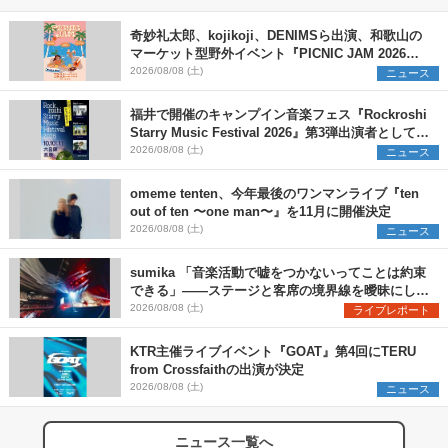
奇妙礼太郎、kojikoji、DENIMSら出演、和歌山の
マーケット型野外イベント『PICNIC JAM 2026』
早割チケット発売開始
2026/08/08 (土)
ニュース
福井で開催のキャンプイン音楽フェス『Rockroshi
Starry Music Festival 2026』第3弾出演者として
SCOOBIE DO、かりゆし58、Reiを発表
2026/08/08 (土)
ニュース
omeme tenten、今年最後のワンマンライブ『ten
out of ten 〜one man〜』を11月に開催決定
2026/08/08 (土)
ニュース
sumika 「音楽活動で嘘をつかないってことは約束
できる」――ステージと客席の境界線を曖昧にし
た、ツアーファイナル武道館公演レポート
2026/08/08 (土)
ライブレポート
KTR主催ライブイベント『GOAT』第4回にTERU
from Crossfaithの出演が決定
2026/08/08 (土)
ニュース
ニュース一覧へ