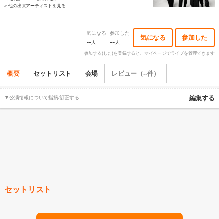
» 他の出演アーティストを見る
気になる
参加した
気になる
参加した
--
--
人
人
参加する(した)を登録すると、マイページでライブを管理できます
概要
セットリスト
会場
レビュー（--件）
▼公演情報について指摘/訂正する
編集する
セットリスト