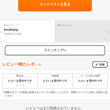
セットリストを見る
前のステージ
次のステージ
knotlamp
2008/07/17(木)
ラインナップへ
レビュー/観たレポ
投稿
(--件)
男女比
年齢層
グッズの待ち時間
ただいま受付中です
ただいま受付中です
ただいま受付中です
[---／---]
[---／---]
[---／---]
※掲載されている情報は投稿されたデータを集計したもので、実際のライブとは異なる場合があ
ります。
レビューはまだ投稿されていません。