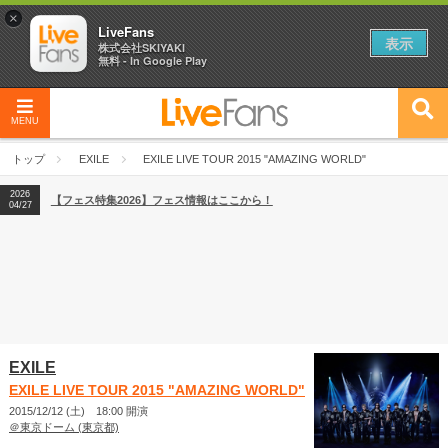
×
LiveFans
表示
株式会社SKIYAKI
無料 - In Google Play
MENU
2026
【フェス特集2026】フェス情報はここから！
04/27
トップ
EXILE
EXILE LIVE TOUR 2015 "AMAZING WORLD"
2026
【ライブ動員ランキング】2026年上半期編発表！
07/28
2026
【フェス特集2026】フェス情報はここから！
04/27
2026
【ライブ動員ランキング】2026年上半期編発表！
07/28
EXILE
EXILE LIVE TOUR 2015 "AMAZING WORLD"
2015/12/12 (土) 18:00 開演
＠東京ドーム (東京都)