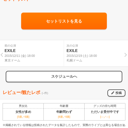
セットリストを見る
前の公演
次の公演
EXILE
EXILE
2015/12/11 (金) 18:00
2015/12/19 (土) 18:00
東京ドーム
札幌ドーム
スケジュールへ
レビュー/観たレポ
投稿
(--件)
男女比
年齢層
グッズの待ち時間
女性が多め
年齢問わず
ただいま受付中です
[5票／6票]
[6票／6票]
[---／---]
※掲載されている情報は投稿されたデータを集計したもので、実際のライブとは異なる場合があ