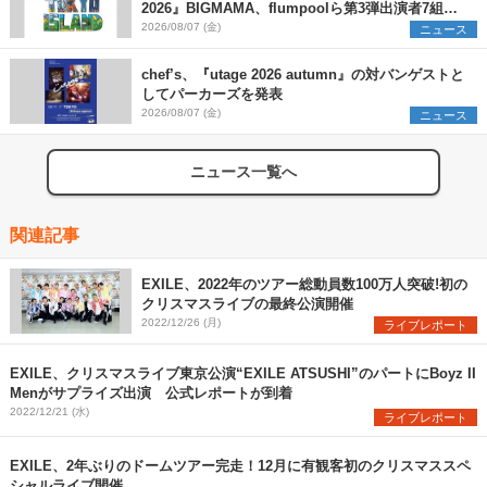
2026』BIGMAMA、flumpoolら第3弾出演者7組を
発表 ワークショップ・アート出展者を募集
2026/08/07 (金)
ニュース
chef’s、『utage 2026 autumn』の対バンゲストと
してパーカーズを発表
2026/08/07 (金)
ニュース
ニュース一覧へ
関連記事
EXILE、2022年のツアー総動員数100万人突破!初の
クリスマスライブの最終公演開催
2022/12/26 (月)
ライブレポート
EXILE、クリスマスライブ東京公演“EXILE ATSUSHI”のパートにBoyz II
Menがサプライズ出演 公式レポートが到着
2022/12/21 (水)
ライブレポート
EXILE、2年ぶりのドームツアー完走！12月に有観客初のクリスマススペ
シャルライブ開催