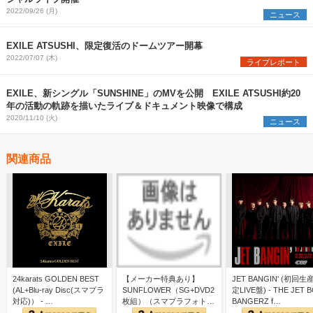
2022/09/26 (月)
ニュース
EXILE ATSUSHI、限定復活のドームツアー開幕
2022/07/07 (木)
ライブレポート
EXILE、新シングル「SUNSHINE」のMVを公開 EXILE ATSUSHI約20
年の活動の軌跡を描いたライブ＆ドキュメント映像で構成
2020/11/10 (火)
ニュース
関連商品
24karats GOLDEN BEST
【メーカー特典あり】
JET BANGIN' (初回生
(AL+Blu-ray Disc(スマプラ
SUNFLOWER（SG+DVD2
定LIVE盤) - THE JET 
対応)） - …
枚組）（スマプラフォト封
BANGERZ f…
入） - FANTA…