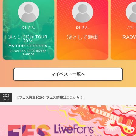
pe さん
pe さん
ごと
凛として時雨 TOUR 
凛として時雨
RAD
2024 
Pierrrrrrrrrrrrrrrrrrrre 
Vibes
2024/08/09 19:00 @Zepp 
Haneda
マイベスト一覧へ
2026
【フェス特集2026】フェス情報はここから！
04/27
2026
【ライブ動員ランキング】2026年上半期編発表！
07/28
2026
【フェス特集2026】フェス情報はここから！
04/27
2026
【ライブ動員ランキング】2026年上半期編発表！
07/28