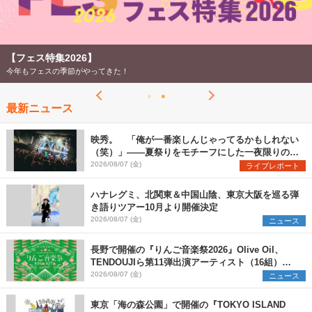
【フェス特集2026】
今年もフェスの季節がやってきた！
最新ニュース
映秀。 「俺が一番楽しんじゃってるかもしれない
（笑）」――夏祭りをモチーフにした一夜限りのス
ペシャルライブ『色祭』レポート
2026/08/07 (金)
ライブレポート
ハナレグミ、北関東＆中国山陰、東京大阪を巡る弾
き語りツアー10月より開催決定
2026/08/07 (金)
ニュース
長野で開催の『りんご音楽祭2026』Olive Oil、
TENDOUJIら第11弾出演アーティスト（16組）を
発表
2026/08/07 (金)
ニュース
東京「海の森公園」で開催の『TOKYO ISLAND