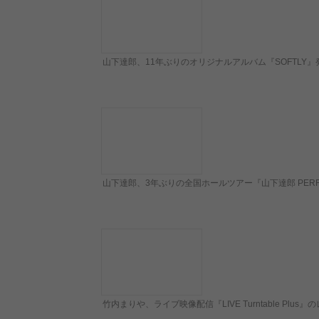
山下達郎、11年ぶりのオリジナルアルバム『SOFTLY
山下達郎、3年ぶりの全国ホールツアー『山下達郎 PERFO
竹内まりや、ライブ映像配信『LIVE Turntable Plus