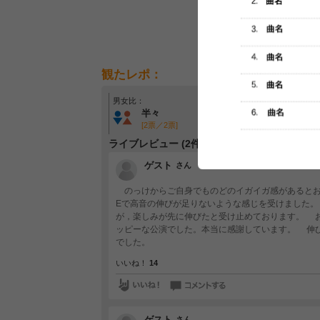
観たレポ：
男女比：
年齢層：
半々
年齢問わず
[2票／2票]
[1票／2票]
ライブレビュー (2件)
ゲスト
さん
のっけからご自身でものどのイガイガ感があるとおっ
Eで高音の伸びが足りないような感じを受けました
が，楽しみが先に伸びたと受け止めております。 
ッピーな公演でした。本当に感謝しています。 伸
でした。
いいね！
14
ゲスト
さん