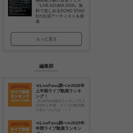
福島最大級の音楽フェス
『LIVE AZUMA 2026』無
料で楽しめるECHO STAG
Eの出演アーティストを発
表
もっと見る
編集部
≪LiveFans調べ≫2026年
上半期ライブ動員ランキ
ング！
【LiveFans独自ランキング】2
026年上半期、ライブの動員数
が多かったのは…！？
≪LiveFans調べ≫2025年
年間ライブ動員ランキン