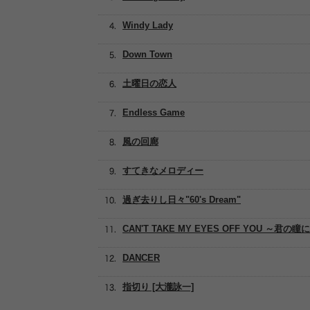
Windy Lady
Down Town
土曜日の恋人
Endless Game
風の回廊
すてきなメロディー
過ぎ去りし日々"60's Dream"
CAN'T TAKE MY EYES OFF YOU ～君の瞳に恋
DANCER
指切り [大瀧詠一]