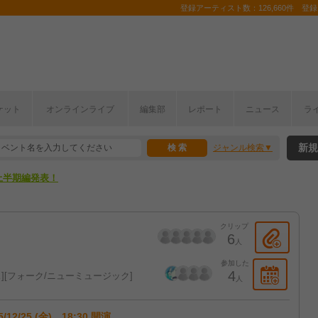
登録アーティスト数：126,660件 登録コ
ケット
オンラインライブ
編集部
レポート
ニュース
ラ
新規
ジャンル検索
ここから！
上半期編発表！
ここから！
クリップ
上半期編発表！
6
人
参加した
4
ス
フォーク/ニューミュージック
人
5/12/25 (金) 18:30 開演