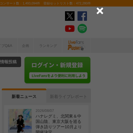
ンサート数：1,493,094件 登録セットリスト数：472,280件
イブQ&A
企画
ランキング
情報投稿
新着ニュース
新着ライブレポート
2026/08/07
ハナレグミ、北関東＆中
国山陰、東京大阪を巡る
弾き語りツアー10月より
開催決定