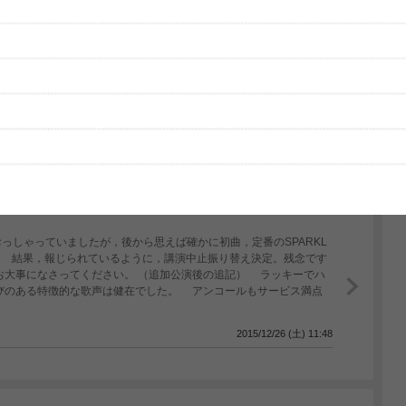
グッズの待ち時間：
観たレポを投稿する
ただいま受付中です
[---／---]
しゃっていましたが，後から思えば確かに初曲，定番のSPARKL
。 結果，報じられているように，講演中止振り替え決定。残念です
お大事になさってください。 （追加公演後の追記） ラッキーでハ
びのある特徴的な歌声は健在でした。 アンコールもサービス満点
2015/12/26 (土) 11:48