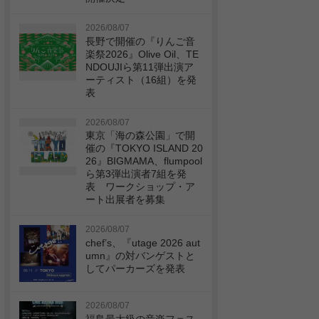
2026/08/07
長野で開催の『りんご音
楽祭2026』Olive Oil、TE
NDOUJIら第11弾出演ア
ーティスト（16組）を発
表
2026/08/07
東京「海の森公園」で開
催の『TOKYO ISLAND 20
26』BIGMAMA、flumpool
ら第3弾出演者7組を発
表 ワークショップ・ア
ート出展者を募集
2026/08/07
chef’s、『utage 2026 aut
umn』の対バンゲストと
してパーカーズを発表
2026/08/07