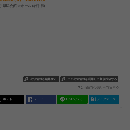
手県民会館 大ホール (岩手県)
公演情報を編集する
この公演情報を利用して新規投稿する
▼公演情報の誤りを報告する
ポスト
シェア
LINEで送る
ブックマーク