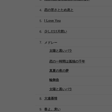
恋の苦さとため息と
I Love You
少しだけ片想い
メドレー
太陽と黒いバラ
恋の一時間は孤独の千年
真夏の夜の夢
輪舞曲
太陽と黒いバラ
大連慕情
春よ、来い