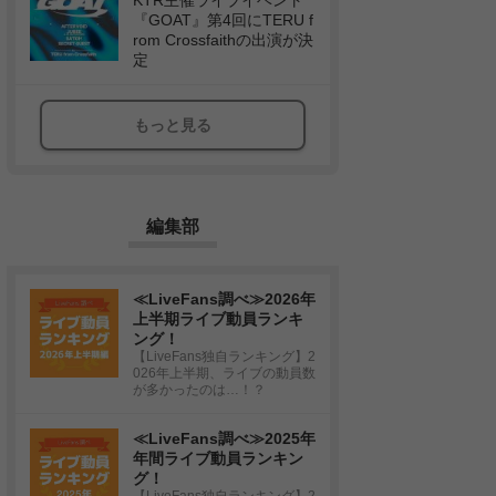
KTR主催ライブイベント
『GOAT』第4回にTERU f
rom Crossfaithの出演が決
定
もっと見る
編集部
≪LiveFans調べ≫2026年
上半期ライブ動員ランキ
ング！
【LiveFans独自ランキング】2
026年上半期、ライブの動員数
が多かったのは…！？
≪LiveFans調べ≫2025年
年間ライブ動員ランキン
グ！
【LiveFans独自ランキング】2