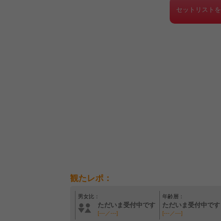
セットリスト
観たレポ：
男女比：
年齢層：
ただいま受付中です
ただいま受付中です
[---／---]
[---／---]