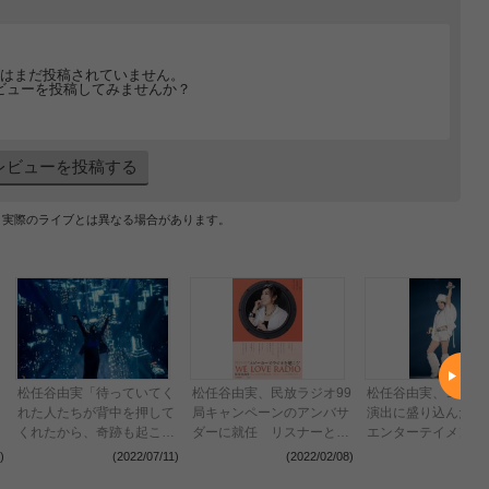
はまだ投稿されていません。
ビューを投稿してみませんか？
レビューを投稿する
、実際のライブとは異なる場合があります。
松任谷由実「待っていてく
松任谷由実、民放ラジオ99
松任谷由実、コロナ
れた人たちが背中を押して
局キャンペーンのアンバサ
演出に盛り込んだ近
くれたから、奇跡も起こせ
ダーに就任 リスナーと作
エンターテイメント
た」 10ヶ月63公演の全国
るリクエストベストアルバ
幕 41年目の
)
(2022/07/11)
(2022/02/08)
(2021
ツアーで15万7千人を動員
ムのリリースも決定
『SURF&SNOW in