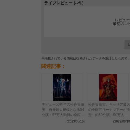
ライブレビュー (--件)
レビュー
最初のレ
※掲載されている情報は投稿されたデータを集計したもので
関連記事：
デビュー50周年の松任谷由
松任谷由実、キャリア最大
実、自身最大規模となる54
の全国アリーナツアーが決
公演・57万人動員の全国ア
定 約50公演、50万人を
リーナツアーがぴあアリー
動員予定
(2023/05/15)
(2022/08/10
ナMMで開幕