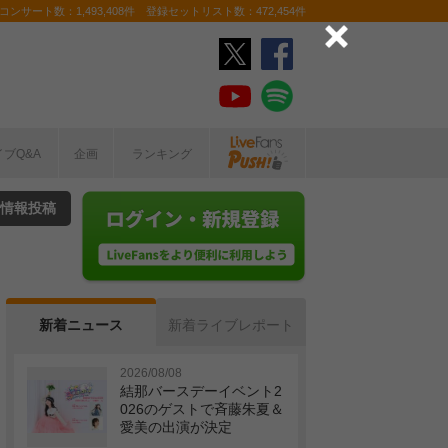
ンサート数：1,493,408件 登録セットリスト数：472,454件
イブQ&A
企画
ランキング
情報投稿
新着ニュース
新着ライブレポート
2026/08/08
結那バースデーイベント2
026のゲストで斉藤朱夏＆
愛美の出演が決定