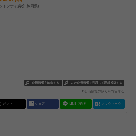
クトシティ浜松 (静岡県)
公演情報を編集する
この公演情報を利用して新規投稿する
▼公演情報の誤りを報告する
ポスト
シェア
LINEで送る
ブックマーク