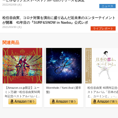
ーと作るリクエストベストアルバムのリリースも決定
2022/02/08 (火)
ニュース
松任谷由実、コロナ対策を演出に盛り込んだ近未来のエンターテイメント
が開幕 41年目の『SURF&SNOW in Naeba』公式レポ
2021/03/30 (火)
ライブレポート
関連商品
【Amazon.co.jp限定】ユー
Wormhole / Yumi AraI (通常
松任谷由実 40周年記念
ミン万歳! ~松任谷由実50周
盤)
ストアルバム「日本の
年記念ベストアルバム~ (初
と、ユーミンと。」-
回限…
GOLD DISC Editi…