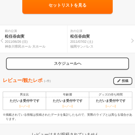
セットリストを見る
前の公演
次の公演
松任谷由実
松任谷由実
2011/06/26 (日)
2011/07/02 (土)
神奈川県民ホール 大ホール
福岡サンパレス
スケジュールへ
レビュー/観たレポ
投稿
(--件)
男女比
年齢層
グッズの待ち時間
ただいま受付中です
ただいま受付中です
ただいま受付中です
[---／---]
[---／---]
[---／---]
※掲載されている情報は投稿されたデータを集計したもので、実際のライブとは異なる場合があ
ります。
レビューはまだ投稿されていません。