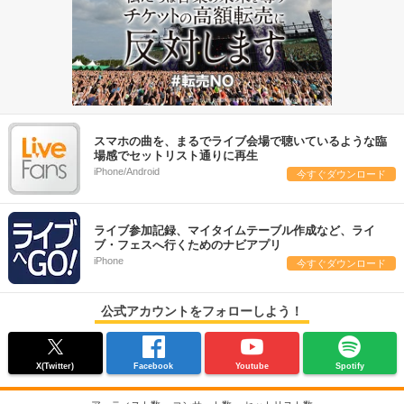
スマホの曲を、まるでライブ会場で聴いているような臨
場感でセットリスト通りに再生
iPhone/Android
今すぐダウンロード
ライブ参加記録、マイタイムテーブル作成など、ライ
ブ・フェスへ行くためのナビアプリ
iPhone
今すぐダウンロード
公式アカウントをフォローしよう！
X(Twitter)
Facebook
Youtube
Spotify