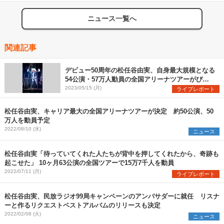
ニュース一覧へ
関連記事
デビュー50周年の松任谷由実、自身最大規模となる
54公演・57万人動員の全国アリーナツアーがぴあ
アリーナMMで開幕
2023/05/15 (月)
ライブレポート
松任谷由実、キャリア最大の全国アリーナツアーが決定 約50公演、50
万人を動員予定
2022/08/10 (水)
ニュース
松任谷由実「待っていてくれた人たちが背中を押してくれたから、奇跡も
起こせた」 10ヶ月63公演の全国ツアーで15万7千人を動員
2022/07/11 (月)
ライブレポート
松任谷由実、民放ラジオ99局キャンペーンのアンバサダーに就任 リスナ
ーと作るリクエストベストアルバムのリリースも決定
2022/02/08 (火)
ニュース