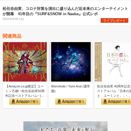
松任谷由実、コロナ対策を演出に盛り込んだ近未来のエンターテイメント
が開幕 41年目の『SURF&SNOW in Naeba』公式レポ
2021/03/30 (火)
ライブレポート
関連商品
【Amazon.co.jp限定】ユー
Wormhole / Yumi AraI (通常
松任谷由実 40周年記念
ミン万歳! ~松任谷由実50周
盤)
ストアルバム「日本の
年記念ベストアルバム~ (初
と、ユーミンと。」-
回限…
GOLD DISC Editi…