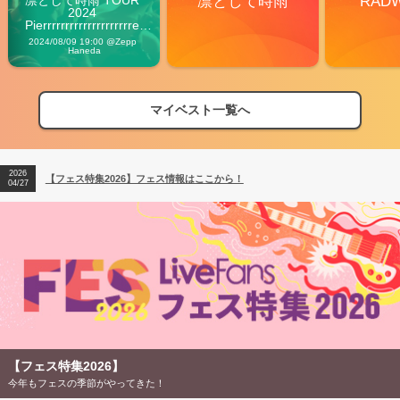
凛として時雨
RAD
2024 
Pierrrrrrrrrrrrrrrrrrrre 
Vibes
2024/08/09 19:00 @Zepp 
Haneda
マイベスト一覧へ
2026
【フェス特集2026】フェス情報はここから！
04/27
2026
【ライブ動員ランキング】2026年上半期編発表！
07/28
2026
【フェス特集2026】フェス情報はここから！
04/27
2026
【ライブ動員ランキング】2026年上半期編発表！
07/28
【フェス特集2026】
今年もフェスの季節がやってきた！