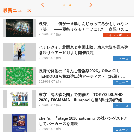
最新ニュース
映秀。 「俺が一番楽しんじゃってるかもしれない
（笑）」――夏祭りをモチーフにした一夜限りのス
ペシャルライブ『色祭』レポート
2026/08/07 (金)
ライブレポート
ハナレグミ、北関東＆中国山陰、東京大阪を巡る弾
き語りツアー10月より開催決定
2026/08/07 (金)
ニュース
長野で開催の『りんご音楽祭2026』Olive Oil、
TENDOUJIら第11弾出演アーティスト（16組）を
発表
2026/08/07 (金)
ニュース
東京「海の森公園」で開催の『TOKYO ISLAND
2026』BIGMAMA、flumpoolら第3弾出演者7組を
発表 ワークショップ・アート出展者を募集
2026/08/07 (金)
ニュース
chef’s、『utage 2026 autumn』の対バンゲストと
してパーカーズを発表
2026/08/07 (金)
ニュース