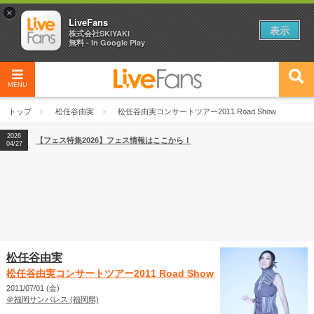
×
LiveFans
表示
株式会社SKIYAKI
無料 - In Google Play
MENU
2026
【フェス特集2026】フェス情報はここから！
04/27
トップ
松任谷由実
松任谷由実コンサートツアー2011 Road Show
2026
【ライブ動員ランキング】2026年上半期編発表！
07/28
2026
【フェス特集2026】フェス情報はここから！
04/27
2026
【ライブ動員ランキング】2026年上半期編発表！
07/28
松任谷由実
松任谷由実コンサートツアー2011 Road Show
2011/07/01 (金)
＠福岡サンパレス (福岡県)