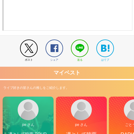
ポスト
シェア
送る
はてブ
マイベスト
ライブ好きの皆さんの推しをご紹介します。
pe さん
pe さん
ごと
凛として時雨 TOUR 