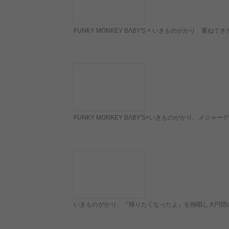
FUNKY MONKEY BΛBY'S × いきものがかり
FUNKY MONKEY BΛBY'S×いきものがかり、メジ
いきものがかり、『帰りたくなったよ』を熱唱し大円団のステージに