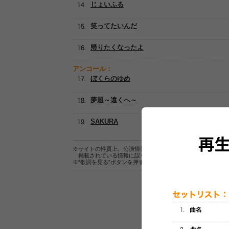
じょいふる
笑ってたいんだ
帰りたくなったよ
アンコール：
ぼくらのゆめ
夢題～遠くへ～
SAKURA
※サイトの性質上、公演情報およびセットリスト情報の正確
掲載されている情報に誤りがある場合は、
こちら
よりご連
※“歌詞を見る”ボタンを押すと、株式会社ページワンが運営