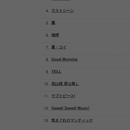
ラストシーン
翼
地球
夏・コイ
Good Morning
YELL
花は桜 君は美し
ラブとピース!
Sweet! Sweet! Music!
気まぐれロマンティック