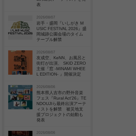
表
2026/08/07
岩手・盛岡『いしがき M
USIC FESTIVAL 2026』盛
岡城跡公園会場のタイム
テーブル解禁
2026/08/07
友成空、KeNN、お風呂と
街灯が出演、 SKID ZERO
主催『窓 -MINAMI WHEE
L EDITION- 』開催決定
2026/08/06
熊本県人吉市の野外音楽
フェス『Rural Act'26』TE
NDOUJIら最終出演アーテ
ィストを解禁 被災地支
援プロジェクトの始動も
発表
2026/08/06