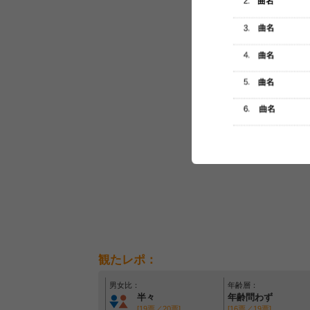
セットリスト
観たレポ：
男女比：
年齢層：
半々
年齢問わず
[19票／20票]
[16票／19票]