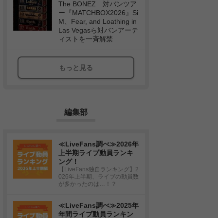
The BONEZ 対バンツア
ー『MATCHBOX2026』Si
M、Fear, and Loathing in
Las Vegasら対バンアーテ
ィストを一斉解禁
もっと見る
編集部
≪LiveFans調べ≫2026年
上半期ライブ動員ランキ
ング！
【LiveFans独自ランキング】2
026年上半期、ライブの動員数
が多かったのは…！？
≪LiveFans調べ≫2025年
年間ライブ動員ランキン