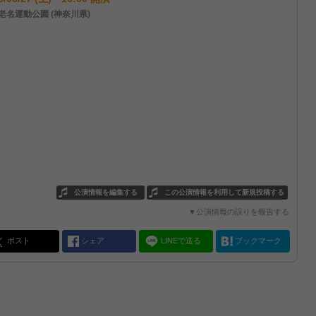
老名運動公園 (神奈川県)
公演情報を編集する
この公演情報を利用して新規投稿する
▼公演情報の誤りを報告する
ポスト
シェア
LINEで送る
ブックマーク