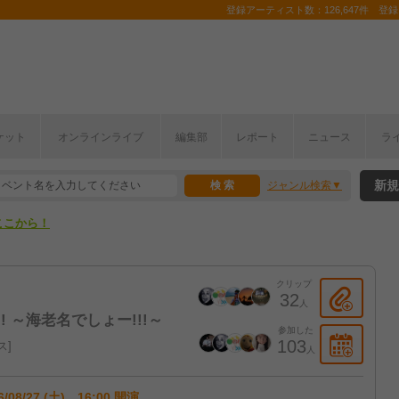
登録アーティスト数：126,647件 登録コ
ケット
オンラインライブ
編集部
レポート
ニュース
ラ
ここから！
新規
ジャンル検索
上半期編発表！
ここから！
上半期編発表！
クリップ
32
人
! ～海老名でしょー!!!～
参加した
103
ス
人
6/08/27 (土) 16:00 開演