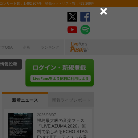
ンサート数：1,492,907件 登録セットリスト数：472,269件
イブQ&A
企画
ランキング
情報投稿
新着ニュース
新着ライブレポート
2026/08/07
福島最大級の音楽フェス
『LIVE AZUMA 2026』無
料で楽しめるECHO STAG
Eの出演アーティストを発