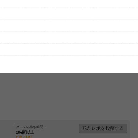
をプレイリストにして保存する
グッズの待ち時間：
観たレポを投稿する
2時間以上
[1票／1票]