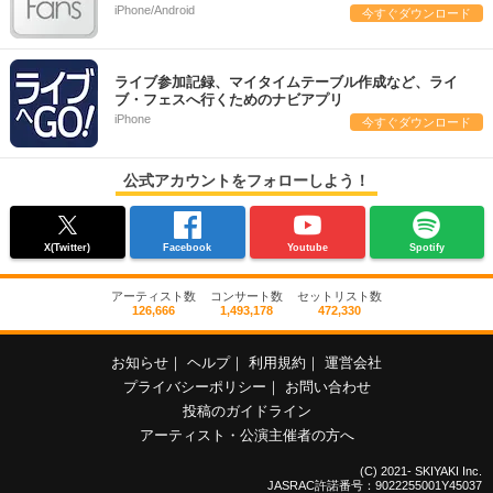
iPhone/Android
今すぐダウンロード
ライブ参加記録、マイタイムテーブル作成など、ライ
ブ・フェスへ行くためのナビアプリ
iPhone
今すぐダウンロード
公式アカウントをフォローしよう！
X(Twitter)
Facebook
Youtube
Spotify
アーティスト数
コンサート数
セットリスト数
126,666
1,493,178
472,330
お知らせ
｜
ヘルプ
｜
利用規約
｜
運営会社
プライバシーポリシー
｜
お問い合わせ
投稿のガイドライン
アーティスト・公演主催者の方へ
(C) 2021- SKIYAKI Inc.
JASRAC許諾番号：9022255001Y45037