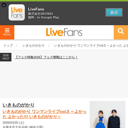
×
LiveFans
表示
株式会社SKIYAKI
無料 - In Google Play
MENU
2026
【フェス特集2026】フェス情報はここから！
04/27
トップ
いきものがかり
いきものがかり ワンマンライブvol.5 ～よかった よ
2026
【ライブ動員ランキング】2026年上半期編発表！
07/28
2026
【フェス特集2026】フェス情報はここから！
04/27
2026
【ライブ動員ランキング】2026年上半期編発表！
07/28
いきものがかり
いきものがかり ワンマンライブvol.5 ～よかっ
た よかった!!! いきものがかり～
2005/03/26 (土)
＠厚木市文化会館 (神奈川県)