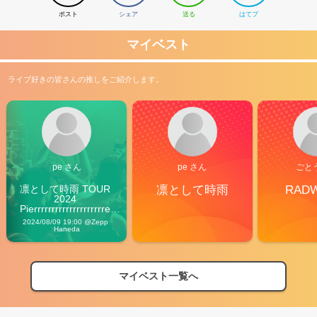
ポスト
シェア
送る
はてブ
マイベスト
ライブ好きの皆さんの推しをご紹介します。
pe さん
pe さん
ごと
凛として時雨 TOUR 
凛として時雨
RAD
2024 
Pierrrrrrrrrrrrrrrrrrrre 
Vibes
2024/08/09 19:00 @Zepp 
Haneda
マイベスト一覧へ
2026
【フェス特集2026】フェス情報はここから！
04/27
2026
【ライブ動員ランキング】2026年上半期編発表！
07/28