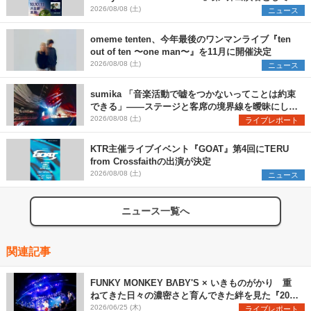
SCOOBIE DO、かりゆし58、Reiを発表
2026/08/08 (土)
ニュース
omeme tenten、今年最後のワンマンライブ『ten
out of ten 〜one man〜』を11月に開催決定
2026/08/08 (土)
ニュース
sumika 「音楽活動で嘘をつかないってことは約束
できる」――ステージと客席の境界線を曖昧にし
た、ツアーファイナル武道館公演レポート
2026/08/08 (土)
ライブレポート
KTR主催ライブイベント『GOAT』第4回にTERU
from Crossfaithの出演が決定
2026/08/08 (土)
ニュース
ニュース一覧へ
関連記事
FUNKY MONKEY BΛBY'S × いきものがかり 重
ねてきた日々の濃密さと育んできた絆を見た『20周
年対バンライブ』レポート
2026/06/25 (木)
ライブレポート