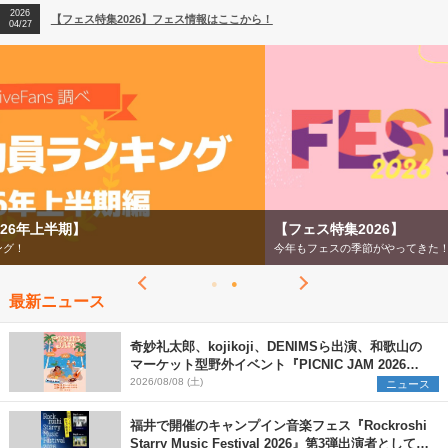
2026
【フェス特集2026】フェス情報はここから！
04/27
2026
【ライブ動員ランキング】2026年上半期編発表！
07/28
【フェス特集2026】
今年もフェスの季節がやってきた！
最新ニュース
奇妙礼太郎、kojikoji、DENIMSら出演、和歌山の
マーケット型野外イベント『PICNIC JAM 2026』
早割チケット発売開始
2026/08/08 (土)
ニュース
福井で開催のキャンプイン音楽フェス『Rockroshi
Starry Music Festival 2026』第3弾出演者として