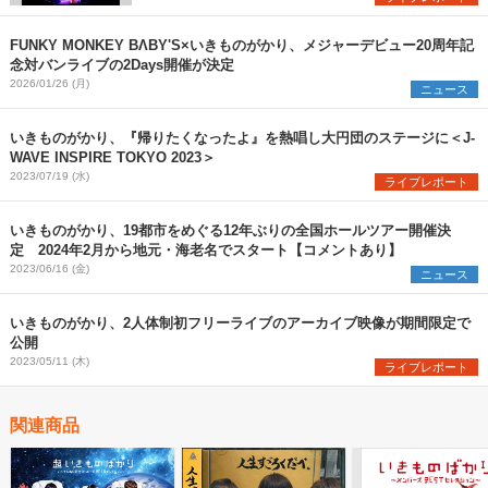
FUNKY MONKEY BΛBY'S×いきものがかり、メジャーデビュー20周年記
念対バンライブの2Days開催が決定
2026/01/26 (月)
ニュース
いきものがかり、『帰りたくなったよ』を熱唱し大円団のステージに＜J-
WAVE INSPIRE TOKYO 2023＞
2023/07/19 (水)
ライブレポート
いきものがかり、19都市をめぐる12年ぶりの全国ホールツアー開催決
定 2024年2月から地元・海老名でスタート【コメントあり】
2023/06/16 (金)
ニュース
いきものがかり、2人体制初フリーライブのアーカイブ映像が期間限定で
公開
2023/05/11 (木)
ライブレポート
関連商品