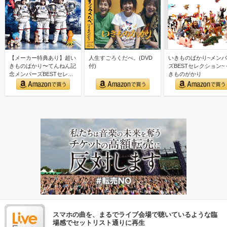
【メーカー特典あり】超い
人生すごろくだべ。(DVD
いきものばかり~メン
きものばかり〜てんねん記
付)
ズBESTセレクション~ -
念メンバーズBESTセレク
きものがかり
ション〜 (3CD)("…
スマホの曲を、まるでライブ会場で聴いているような臨
場感でセットリスト通りに再生