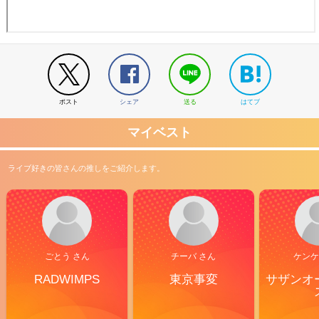
ポスト
シェア
送る
はてブ
マイベスト
ライブ好きの皆さんの推しをご紹介します。
ごとう さん
チーバ さん
ケンケ
RADWIMPS
東京事変
サザンオ