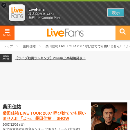
×
LiveFans
表示
株式会社SKIYAKI
無料 - In Google Play
2026
【フェス特集2026】フェス情報はここから！
04/27
MENU
2026
【ライブ動員ランキング】2026年上半期編発表！
07/28
トップ
桑田佳祐
桑田佳祐 LIVE TOUR 2007 呼び捨てでも構いません!! 
2026
【フェス特集2026】フェス情報はここから！
04/27
2026
【ライブ動員ランキング】2026年上半期編発表！
07/28
桑田佳祐
桑田佳祐 LIVE TOUR 2007 呼び捨てでも構い
ません!! 「よっ、桑田佳祐」 SHOW
2007/12/02 (日)
＠北海道立総合体育センター 北海きたえーる (北海道)