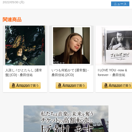
2022/05/30 (月)
ニュース
関連商品
人誑し / ひとたらし [通常
いつも何処かで [通常盤] -
I LOVE YOU -now &
盤] [CD] - 桑田佳祐
桑田佳祐 [2CD]
forever- - 桑田佳祐