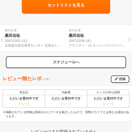
セットリストを見る
前の公演
次の公演
桑田佳祐
桑田佳祐
2007/12/01 (土)
2007/12/06 (木)
北海道立総合体育センター 北海きたえ
グランディ・21 ホットハウススーパー
ーる
アリーナ
スケジュールへ
レビュー/観たレポ
投稿
(--件)
男女比
年齢層
グッズの待ち時間
ただいま受付中です
ただいま受付中です
ただいま受付中です
[---／---]
[---／---]
[---／---]
※掲載されている情報は投稿されたデータを集計したもので、実際のライブとは異なる場合があ
ります。
レビューはまだ投稿されていません。