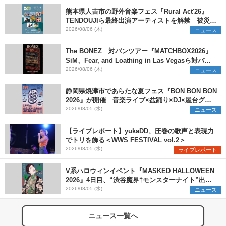
熊本県人吉市の野外音楽フェス『Rural Act'26』
TENDOUJIら最終出演アーティストを解禁 被災地
支援プロジェクトの始動も発表
2026/08/06 (木)
ニュース
The BONEZ 対バンツアー『MATCHBOX2026』
SiM、Fear, and Loathing in Las Vegasら対バン
アーティストを一斉解禁
2026/08/06 (木)
ニュース
静岡県焼津市であらたな夏フェス『BON BON BON
2026』が開催 音楽ライブ×盆踊り×DJ×屋台グル
メ×ランタンナイトで彩る2日間
2026/08/05 (水)
ニュース
【ライブレポート】yukaDD、圧巻の歌声と表現力
でトリを飾る＜WWS FESTIVAL vol.2＞
2026/08/05 (水)
ライブレポート
V系ハロウィンイベント『MASKED HALLOWEEN
2026』4日目、“渋谷魔界†モンスターナイト”出演6
組を発表
2026/08/05 (水)
ニュース
ニュース一覧へ