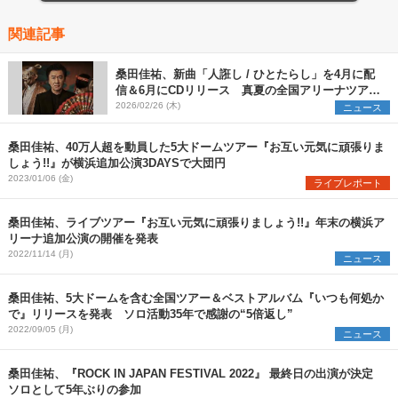
関連記事
桑田佳祐、新曲「人誑し / ひとたらし」を4月に配
信＆6月にCDリリース 真夏の全国アリーナツアー
の開催が決定
2026/02/26 (木)
ニュース
桑田佳祐、40万人超を動員した5大ドームツアー『お互い元気に頑張りま
しょう!!』が横浜追加公演3DAYSで大団円
2023/01/06 (金)
ライブレポート
桑田佳祐、ライブツアー『お互い元気に頑張りましょう!!』年末の横浜ア
リーナ追加公演の開催を発表
2022/11/14 (月)
ニュース
桑田佳祐、5大ドームを含む全国ツアー＆ベストアルバム『いつも何処か
で』リリースを発表 ソロ活動35年で感謝の“5倍返し”
2022/09/05 (月)
ニュース
桑田佳祐、『ROCK IN JAPAN FESTIVAL 2022』 最終日の出演が決定
ソロとして5年ぶりの参加