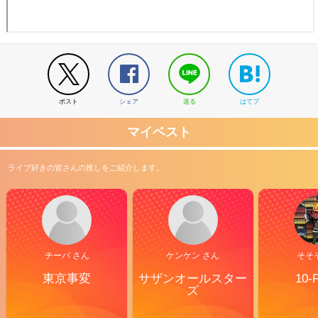
ポスト
シェア
送る
はてブ
マイベスト
ライブ好きの皆さんの推しをご紹介します。
チーバ さん
ケンケン さん
そそ
東京事変
サザンオールスター
10-
ズ