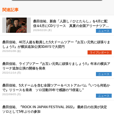
関連記事
桑田佳祐、新曲「人誑し / ひとたらし」を4月に配
信＆6月にCDリリース 真夏の全国アリーナツアー
の開催が決定
2026/02/26 (木)
ニュース
桑田佳祐、40万人超を動員した5大ドームツアー『お互い元気に頑張りま
しょう!!』が横浜追加公演3DAYSで大団円
2023/01/06 (金)
ライブレポート
桑田佳祐、ライブツアー『お互い元気に頑張りましょう!!』年末の横浜ア
リーナ追加公演の開催を発表
2022/11/14 (月)
ニュース
桑田佳祐、5大ドームを含む全国ツアー＆ベストアルバム『いつも何処か
で』リリースを発表 ソロ活動35年で感謝の“5倍返し”
2022/09/05 (月)
ニュース
桑田佳祐、『ROCK IN JAPAN FESTIVAL 2022』 最終日の出演が決定
ソロとして5年ぶりの参加