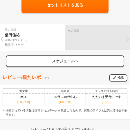
セットリストを見る
前の公演
次の公演
桑田佳祐
2007/12/30 (日)
横浜アリーナ
スケジュールへ
レビュー/観たレポ
投稿
(--件)
男女比
年齢層
グッズの待ち時間
半々
30代～40代中心
ただいま受付中です
[1票／1票]
[1票／1票]
[---／---]
※掲載されている情報は投稿されたデータを集計したもので、実際のライブとは異なる場合があ
ります。
レビューはまだ投稿されていません。