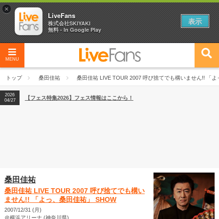
×
LiveFans
表示
株式会社SKIYAKI
無料 - In Google Play
MENU
2026
【フェス特集2026】フェス情報はここから！
04/27
トップ
桑田佳祐
桑田佳祐 LIVE TOUR 2007 呼び捨てでも構いません!! 
2026
【ライブ動員ランキング】2026年上半期編発表！
07/28
2026
【フェス特集2026】フェス情報はここから！
04/27
2026
【ライブ動員ランキング】2026年上半期編発表！
07/28
桑田佳祐
桑田佳祐 LIVE TOUR 2007 呼び捨てでも構い
ません!! 「よっ、桑田佳祐」 SHOW
2007/12/31 (月)
＠横浜アリーナ (神奈川県)