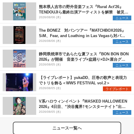
熊本県人吉市の野外音楽フェス『Rural Act'26』
TENDOUJIら最終出演アーティストを解禁 被災地
支援プロジェクトの始動も発表
2026/08/06 (木)
ニュース
The BONEZ 対バンツアー『MATCHBOX2026』
SiM、Fear, and Loathing in Las Vegasら対バン
アーティストを一斉解禁
2026/08/06 (木)
ニュース
静岡県焼津市であらたな夏フェス『BON BON BON
2026』が開催 音楽ライブ×盆踊り×DJ×屋台グル
メ×ランタンナイトで彩る2日間
2026/08/05 (水)
ニュース
【ライブレポート】yukaDD、圧巻の歌声と表現力
でトリを飾る＜WWS FESTIVAL vol.2＞
2026/08/05 (水)
ライブレポート
V系ハロウィンイベント『MASKED HALLOWEEN
2026』4日目、“渋谷魔界†モンスターナイト”出演6
組を発表
2026/08/05 (水)
ニュース
ニュース一覧へ