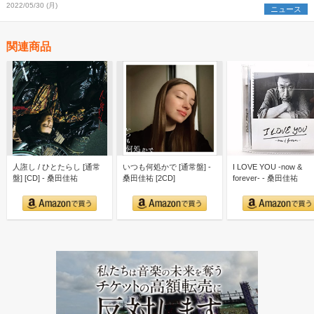
2022/05/30 (月)
ニュース
関連商品
人誑し / ひとたらし [通常
いつも何処かで [通常盤] -
I LOVE YOU -now &
盤] [CD] - 桑田佳祐
桑田佳祐 [2CD]
forever- - 桑田佳祐