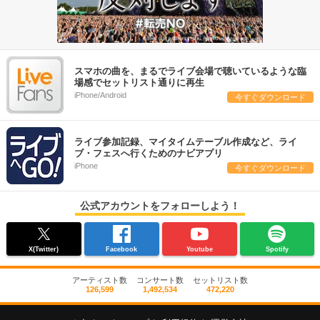
スマホの曲を、まるでライブ会場で聴いているような臨
場感でセットリスト通りに再生
iPhone/Android
今すぐダウンロード
ライブ参加記録、マイタイムテーブル作成など、ライ
ブ・フェスへ行くためのナビアプリ
iPhone
今すぐダウンロード
公式アカウントをフォローしよう！
X(Twitter)
Facebook
Youtube
Spotify
アーティスト数
コンサート数
セットリスト数
126,599
1,492,534
472,220