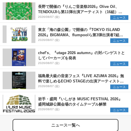
長野で開催の『りんご音楽祭2026』Olive Oil、
TENDOUJIら第11弾出演アーティスト（16組）を
発表
2026/08/07 (金)
ニュース
東京「海の森公園」で開催の『TOKYO ISLAND
2026』BIGMAMA、flumpoolら第3弾出演者7組を
発表 ワークショップ・アート出展者を募集
2026/08/07 (金)
ニュース
chef’s、『utage 2026 autumn』の対バンゲストと
してパーカーズを発表
2026/08/07 (金)
ニュース
福島最大級の音楽フェス『LIVE AZUMA 2026』無
料で楽しめるECHO STAGEの出演アーティストを
発表
2026/08/07 (金)
ニュース
岩手・盛岡『いしがき MUSIC FESTIVAL 2026』
盛岡城跡公園会場のタイムテーブル解禁
2026/08/07 (金)
ニュース
ニュース一覧へ