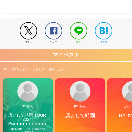
ポスト
シェア
送る
はてブ
マイベスト
ライブ好きの皆さんの推しをご紹介します。
pe さん
pe さん
ごと
凛として時雨 TOUR 
凛として時雨
RAD
2024 
Pierrrrrrrrrrrrrrrrrrrre 
Vibes
2024/08/09 19:00 @Zepp 
Haneda