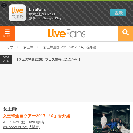
×
LiveFans
表示
株式会社SKIYAKI
無料 - In Google Play
MENU
2026
【フェス特集2026】フェス情報はここから！
04/27
トップ
女王蜂
女王蜂全国ツアー2017 「A」番外編
2026
【ライブ動員ランキング】2026年上半期編発表！
07/28
2026
【フェス特集2026】フェス情報はここから！
04/27
2026
【ライブ動員ランキング】2026年上半期編発表！
07/28
女王蜂
女王蜂全国ツアー2017 「A」番外編
2017/07/29 (土) 18:00 開演
＠OSAKA MUSE (大阪府)