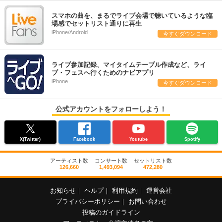
スマホの曲を、まるでライブ会場で聴いているような臨
場感でセットリスト通りに再生
iPhone/Android
今すぐダウンロード
ライブ参加記録、マイタイムテーブル作成など、ライ
ブ・フェスへ行くためのナビアプリ
iPhone
今すぐダウンロード
公式アカウントをフォローしよう！
X(Twitter)
Facebook
Youtube
Spotify
アーティスト数
コンサート数
セットリスト数
126,660
1,493,094
472,280
お知らせ
｜
ヘルプ
｜
利用規約
｜
運営会社
プライバシーポリシー
｜
お問い合わせ
投稿のガイドライン