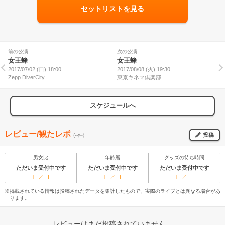
セットリストを見る
前の公演
次の公演
女王蜂
女王蜂
2017/07/02 (日) 18:00
2017/08/08 (火) 19:30
Zepp DiverCity
東京キネマ倶楽部
スケジュールへ
レビュー/観たレポ
投稿
(--件)
男女比
年齢層
グッズの待ち時間
ただいま受付中です
ただいま受付中です
ただいま受付中です
[---／---]
[---／---]
[---／---]
※掲載されている情報は投稿されたデータを集計したもので、実際のライブとは異なる場合があ
ります。
レビューはまだ投稿されていません。