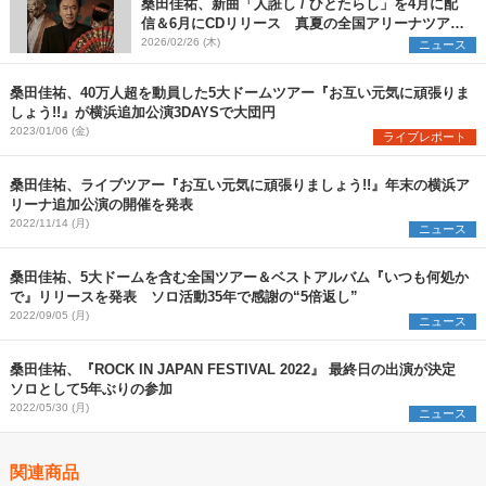
桑田佳祐、新曲「人誑し / ひとたらし」を4月に配
信＆6月にCDリリース 真夏の全国アリーナツアー
の開催が決定
2026/02/26 (木)
ニュース
桑田佳祐、40万人超を動員した5大ドームツアー『お互い元気に頑張りま
しょう!!』が横浜追加公演3DAYSで大団円
2023/01/06 (金)
ライブレポート
桑田佳祐、ライブツアー『お互い元気に頑張りましょう!!』年末の横浜ア
リーナ追加公演の開催を発表
2022/11/14 (月)
ニュース
桑田佳祐、5大ドームを含む全国ツアー＆ベストアルバム『いつも何処か
で』リリースを発表 ソロ活動35年で感謝の“5倍返し”
2022/09/05 (月)
ニュース
桑田佳祐、『ROCK IN JAPAN FESTIVAL 2022』 最終日の出演が決定
ソロとして5年ぶりの参加
2022/05/30 (月)
ニュース
関連商品