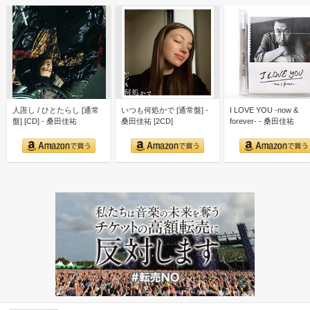
人誑し / ひとたらし [通常
いつも何処かで [通常盤] -
I LOVE YOU -now &
盤] [CD] - 桑田佳祐
桑田佳祐 [2CD]
forever- - 桑田佳祐