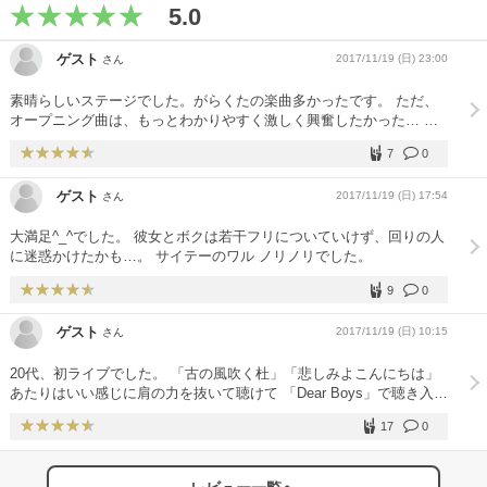
5.0
ゲスト
2017/11/19 (日) 23:00
さん
素晴らしいステージでした。がらくたの楽曲多かったです。 ただ、
オープニング曲は、もっとわかりやすく激しく興奮したかった… 名
古屋の人々は、奥ゆかしいので、アンコールなどのコールも静か過ぎ
7
0
て残念でした。 因みに、私も名古屋人ですが…(笑) 関東に再参戦し
てみます。 アンコールの一曲目が土日で違ってました。 ２日通して
ゲスト
2017/11/19 (日) 17:54
さん
行ったので嬉しかったです
大満足^_^でした。 彼女とボクは若干フリについていけず、回りの人
に迷惑かけたかも…。 サイテーのワル ノリノリでした。
9
0
ゲスト
2017/11/19 (日) 10:15
さん
20代、初ライブでした。 「古の風吹く杜」「悲しみよこんにちは」
あたりはいい感じに肩の力を抜いて聴けて 「Dear Boys」で聴き入っ
てしまい、次の「東京」でやられました。ボーカリスト桑田さんの力
17
0
を見せつけられ凄い迫力でした。 「君への手紙」「明日へのマー
チ」のアコースティック曲も歌ってる姿が格好良かったです。 本編
終盤の煽りで（やっぱり世代なので）「波乗りジョニー」を生で聴け