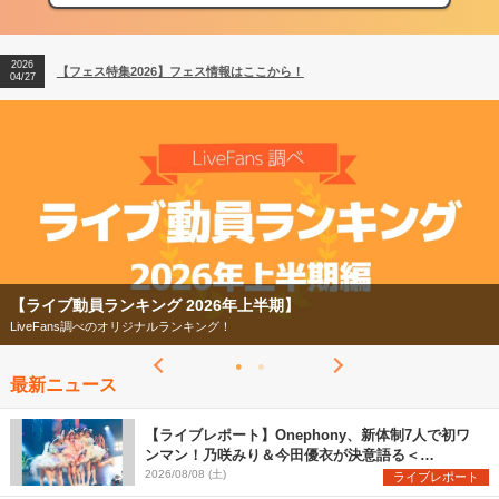
04/27
2026
【ライブ動員ランキング】2026年上半期編発表！
07/28
2026
【フェス特集2026】フェス情報はここから！
04/27
2026
【ライブ動員ランキング】2026年上半期編発表！
07/28
【フェス特集2026】
今年もフェスの季節がやってきた！
最新ニュース
【ライブレポート】Onephony、新体制7人で初ワ
ンマン！乃咲みり＆今田優衣が決意語る＜
Onephony新体制1st Oneman Live はじまりの夏
2026/08/08 (土)
ライブレポート
＞