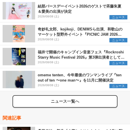
結那バースデーイベント2026のゲストで斉藤朱夏
＆愛美の出演が決定
2026/08/08 (土)
ニュース
奇妙礼太郎、kojikoji、DENIMSら出演、和歌山の
マーケット型野外イベント『PICNIC JAM 2026』
早割チケット発売開始
2026/08/08 (土)
ニュース
福井で開催のキャンプイン音楽フェス『Rockroshi
Starry Music Festival 2026』第3弾出演者として
SCOOBIE DO、かりゆし58、Reiを発表
2026/08/08 (土)
ニュース
omeme tenten、今年最後のワンマンライブ『ten
out of ten 〜one man〜』を11月に開催決定
2026/08/08 (土)
ニュース
ニュース一覧へ
関連記事