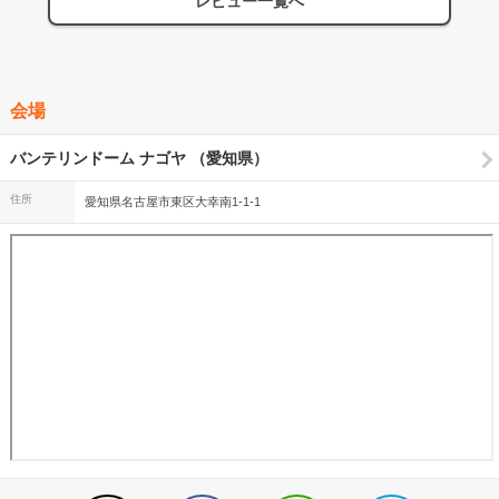
レビュー一覧へ
たのは感動してジーンときてしまいました。 ラストは完璧なアカペ
ラからの「明日晴れるかな」で、曲目もかなり満足できました。
会場
バンテリンドーム ナゴヤ （愛知県）
住所
愛知県名古屋市東区大幸南1-1-1