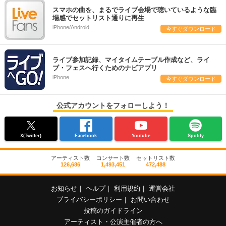
スマホの曲を、まるでライブ会場で聴いているような臨
場感でセットリスト通りに再生
iPhone/Android
今すぐダウンロード
ライブ参加記録、マイタイムテーブル作成など、ライ
ブ・フェスへ行くためのナビアプリ
iPhone
今すぐダウンロード
公式アカウントをフォローしよう！
X(Twitter)
Facebook
Youtube
Spotify
アーティスト数
コンサート数
セットリスト数
126,686
1,493,451
472,488
お知らせ
｜
ヘルプ
｜
利用規約
｜
運営会社
プライバシーポリシー
｜
お問い合わせ
投稿のガイドライン
アーティスト・公演主催者の方へ