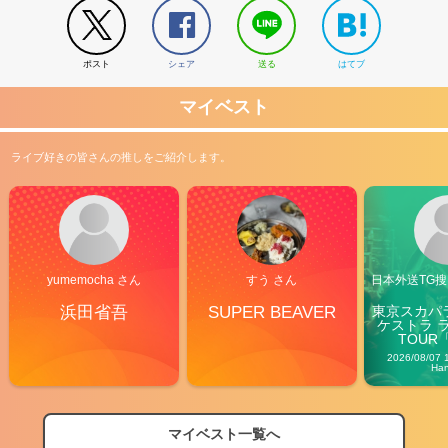
ポスト
シェア
送る
はてブ
マイベスト
ライブ好きの皆さんの推しをご紹介します。
yumemocha さん
すう さん
日本外送TG搜@
浜田省吾
SUPER BEAVER
東京スカパ
ケストラ 
TOUR「V
Carn
2026/08/07 
Ha
マイベスト一覧へ
2026
【フェス特集2026】フェス情報はここから！