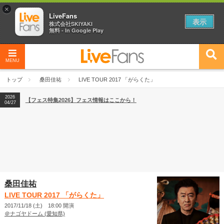
×
LiveFans
表示
株式会社SKIYAKI
無料 - In Google Play
MENU
2026
【フェス特集2026】フェス情報はここから！
04/27
トップ
桑田佳祐
LIVE TOUR 2017 「がらくた」
2026
【ライブ動員ランキング】2026年上半期編発表！
07/28
2026
【フェス特集2026】フェス情報はここから！
04/27
2026
【ライブ動員ランキング】2026年上半期編発表！
07/28
桑田佳祐
LIVE TOUR 2017 「がらくた」
2017/11/18 (土) 18:00 開演
＠ナゴヤドーム (愛知県)