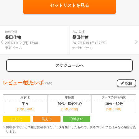
セットリストを見る
前の公演
次の公演
桑田佳祐
桑田佳祐
2017/11/12 (日) 17:00
2017/11/19 (日) 17:00
東京ドーム
ナゴヤドーム
スケジュールへ
レビュー/観たレポ
投稿
(5件)
男女比
年齢層
グッズの待ち時間
半々
40代～50代中心
10分～30分
[17票／20票]
[13票／20票]
[5票／13票]
ノリノリ
笑える
心地よい
※掲載されている情報は投稿されたデータを集計したもので、実際のライブとは異なる場合があ
ります。