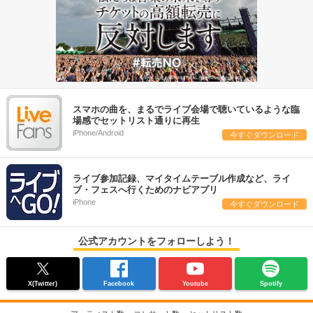
スマホの曲を、まるでライブ会場で聴いているような臨
場感でセットリスト通りに再生
iPhone/Android
今すぐダウンロード
ライブ参加記録、マイタイムテーブル作成など、ライ
ブ・フェスへ行くためのナビアプリ
iPhone
今すぐダウンロード
公式アカウントをフォローしよう！
X(Twitter)
Facebook
Youtube
Spotify