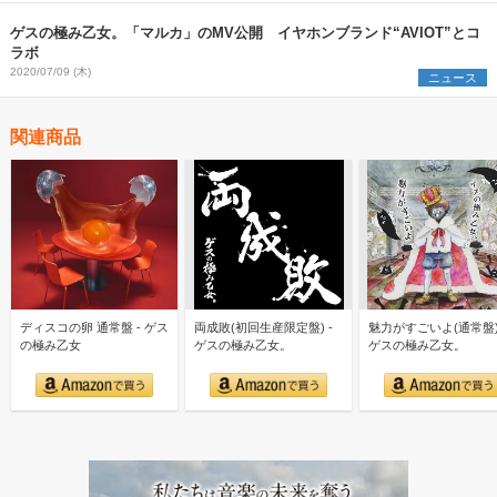
ゲスの極み乙女。「マルカ」のMV公開 イヤホンブランド“AVIOT”とコ
ラボ
2020/07/09 (木)
ニュース
関連商品
ディスコの卵 通常盤 - ゲス
両成敗(初回生産限定盤) -
魅力がすごいよ(通常盤)
の極み乙女
ゲスの極み乙女。
ゲスの極み乙女。