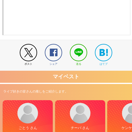
ポスト
シェア
送る
はてブ
マイベスト
ライブ好きの皆さんの推しをご紹介します。
ごとう さん
チーバ さん
ケンケ