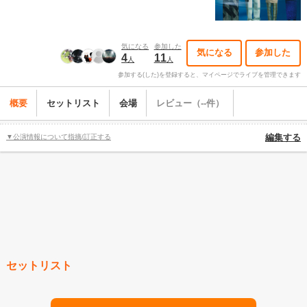
気になる
参加した
気になる
参加した
4
11
人
人
参加する(した)を登録すると、マイページでライブを管理できます
概要
セットリスト
会場
レビュー（--件）
▼公演情報について指摘/訂正する
編集する
セットリスト