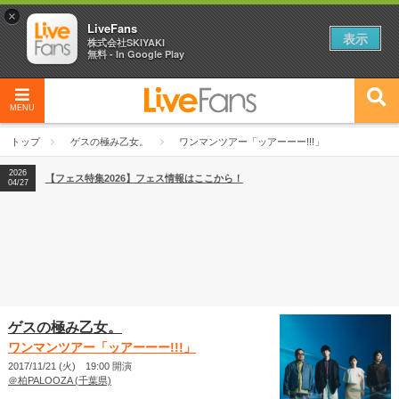
×
LiveFans
表示
株式会社SKIYAKI
無料 - In Google Play
MENU
2026
【フェス特集2026】フェス情報はここから！
04/27
トップ
ゲスの極み乙女。
ワンマンツアー「ッアーーー!!!」
2026
【ライブ動員ランキング】2026年上半期編発表！
07/28
2026
【フェス特集2026】フェス情報はここから！
04/27
2026
【ライブ動員ランキング】2026年上半期編発表！
07/28
ゲスの極み乙女。
ワンマンツアー「ッアーーー!!!」
2017/11/21 (火) 19:00 開演
＠柏PALOOZA (千葉県)