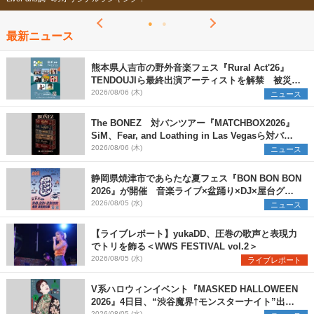
最新ニュース
熊本県人吉市の野外音楽フェス『Rural Act'26』
TENDOUJIら最終出演アーティストを解禁 被災地
支援プロジェクトの始動も発表
2026/08/06 (木)
ニュース
The BONEZ 対バンツアー『MATCHBOX2026』
SiM、Fear, and Loathing in Las Vegasら対バン
アーティストを一斉解禁
2026/08/06 (木)
ニュース
静岡県焼津市であらたな夏フェス『BON BON BON
2026』が開催 音楽ライブ×盆踊り×DJ×屋台グル
メ×ランタンナイトで彩る2日間
2026/08/05 (水)
ニュース
【ライブレポート】yukaDD、圧巻の歌声と表現力
でトリを飾る＜WWS FESTIVAL vol.2＞
2026/08/05 (水)
ライブレポート
V系ハロウィンイベント『MASKED HALLOWEEN
2026』4日目、“渋谷魔界†モンスターナイト”出演6
2026/08/05 (水)