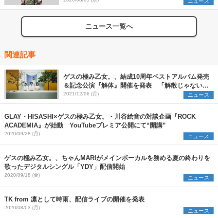
組を発表
ニュース
ニュース一覧へ
関連記事
ゲスの極み乙女。、結成10周年ベストアルバム発売
＆記念公演『解体』開催を発表 「解散じゃない
よ」
2021/12/06 (月)
ニュース
GLAY・HISASHI×ゲスの極み乙女。・川谷絵音の対談企画『ROCK
ACADEMIA』が始動 YouTubeプレミア公開にて“開講”
2020/09/28 (月)
ニュース
ゲスの極み乙女。、ちゃんMARIがメインボーカルを務める夏の終わりを
歌ったデジタルシングル「YDY」配信開始
2020/09/18 (金)
ニュース
TK from 凛として時雨、配信ライブの開催を発表
2020/08/03 (月)
ニュース