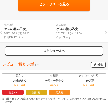
セットリストを見る
前の公演
次の公演
ゲスの極み乙女。
ゲスの極み乙女。
2017/11/19 (日) 18:00
2017/11/29 (水) 19:00
長崎DRUM Be-7
Zepp Nagoya
スケジュールへ
レビュー/観たレポ
投稿
(--件)
男女比
年齢層
グッズの待ち時間
女性が多め
20代～30代中心
10分以下
[1票／1票]
[1票／1票]
[1票／1票]
激しい
踊れる
笑える
※掲載されている情報は投稿されたデータを集計したもので、実際のライブとは異なる場合があ
ります。