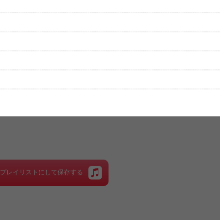
性は保証されませんので、あらかじめご了承ください。
絡をお願い致します。
する歌詞サイト「
歌ネット
」へ移動します。
▼セットリストの誤りを報告する
をプレイリストにして保存する