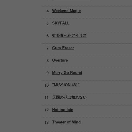
Weekend Magic
SKYFALL
虹を食べたアイリス
Gum Eraser
Overture
Merry-Go-Round
"MISSION 481"
天国の花は枯れない
Not too late
Theater of Mind