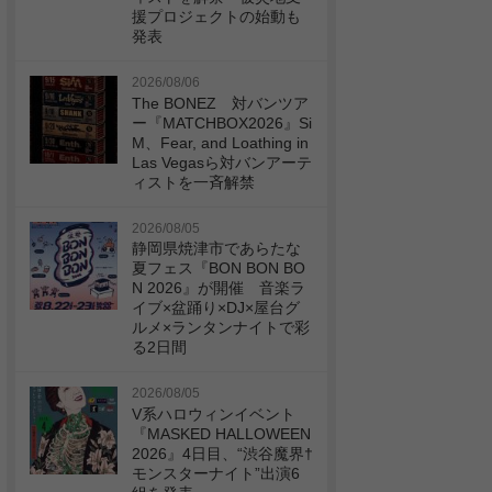
援プロジェクトの始動も
発表
2026/08/06
The BONEZ 対バンツア
ー『MATCHBOX2026』Si
M、Fear, and Loathing in
Las Vegasら対バンアーテ
ィストを一斉解禁
2026/08/05
静岡県焼津市であらたな
夏フェス『BON BON BO
N 2026』が開催 音楽ラ
イブ×盆踊り×DJ×屋台グ
ルメ×ランタンナイトで彩
る2日間
2026/08/05
V系ハロウィンイベント
『MASKED HALLOWEEN
2026』4日目、“渋谷魔界†
モンスターナイト”出演6