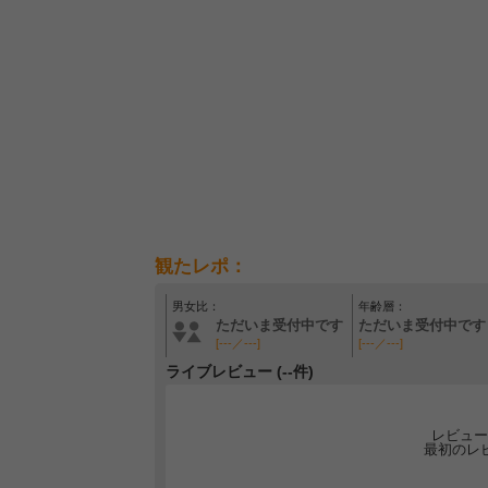
観たレポ：
男女比：
年齢層：
ただいま受付中です
ただいま受付中です
[---／---]
[---／---]
ライブレビュー (--件)
レビュー
最初のレ