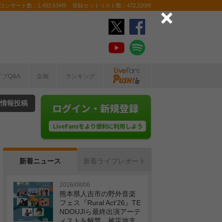
ンサート数：1,492,534件 登録セットリスト数：472,220件
イブQ&A
企画
ランキング
情報投稿
新着ニュース
新着ライブレポート
2026/08/06
熊本県人吉市の野外音楽
フェス『Rural Act'26』TE
NDOUJIら最終出演アーテ
ィストを解禁 被災地支