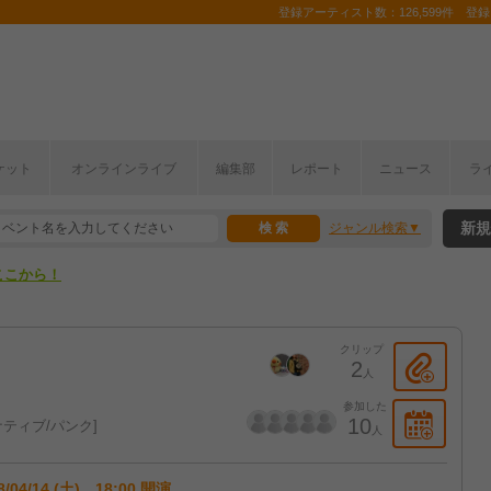
登録アーティスト数：126,599件 登録コ
ケット
オンラインライブ
編集部
レポート
ニュース
ラ
ここから！
新規
ジャンル検索
上半期編発表！
ここから！
上半期編発表！
クリップ
2
人
参加した
10
ティブ/パンク
人
8/04/14 (土) 18:00 開演