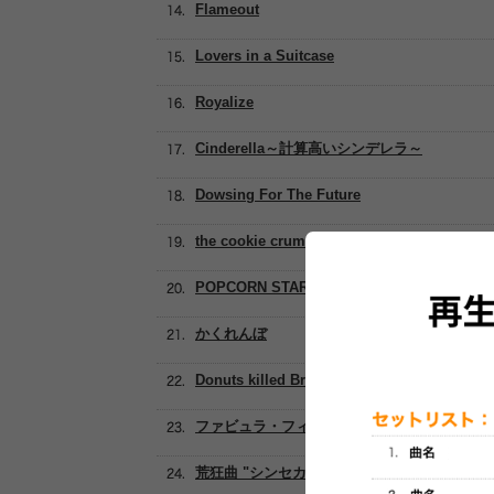
Flameout
Lovers in a Suitcase
Royalize
Cinderella～計算高いシンデレラ～
Dowsing For The Future
the cookie crumbles
POPCORN STAR
かくれんぼ
Donuts killed Bradford
ファビュラ・フィビュラ
荒狂曲 "シンセカイ"