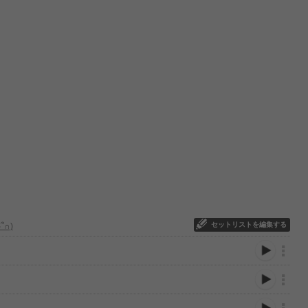
セットリストを編集する
編集：( ∩՞ټ՞∩)