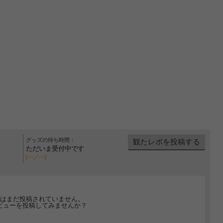
グッズの待ち時間：
観たレポを投稿する
ただいま受付中です
[---／---]
はまだ投稿されていません。
ビューを投稿してみませんか？