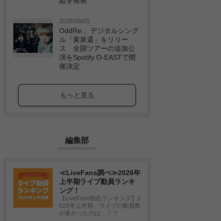
組を発表
2026/08/05
OddRe:、デジタルシング
ル「黄泉還」をリリー
ス 全国ツアーの追加公
演をSpotify O-EASTで開
催決定
もっと見る
編集部
≪LiveFans調べ≫2026年
上半期ライブ動員ランキ
ング！
【LiveFans独自ランキング】2
026年上半期、ライブの動員数
が多かったのは…！？