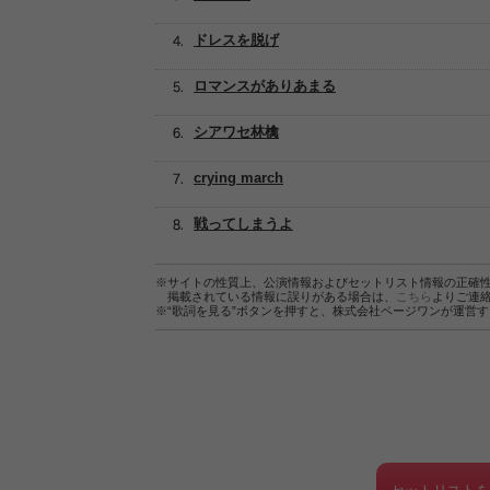
ドレスを脱げ
ロマンスがありあまる
シアワセ林檎
crying march
戦ってしまうよ
※サイトの性質上、公演情報およびセットリスト情報の正確
掲載されている情報に誤りがある場合は、
こちら
よりご連
※“歌詞を見る”ボタンを押すと、株式会社ページワンが運営