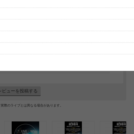
大きなフロアでのライブ 2016年から2017年にかけて、まさか最後にこ
たので、とても嬉しかったです 前説に渋谷陽一さんがゲス乙女を冷
が始まりました レディクレとセトリはほぼ変わらず、２曲増えただ
モニターが左右にあり、その前までステージとして移動できるため、い
 あっという間の時間で2017年のゲス乙女納めができました
2018/01/04 (木) 15:10
レビューを投稿する
、実際のライブとは異なる場合があります。