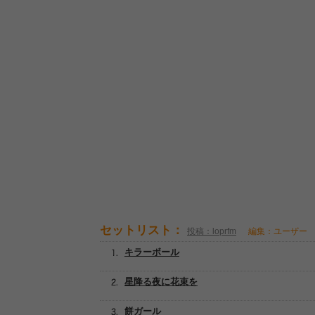
セットリスト：
投稿：loprfm
編集：ユーザー
キラーボール
星降る夜に花束を
餅ガール