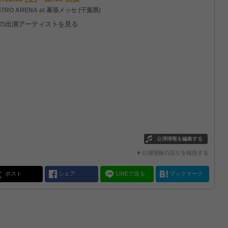
TRO ARENA at 幕張メッセ (千葉県)
他の出演アーティストを見る
公演情報を編集する
▼公演情報の誤りを報告する
ポスト
シェア
LINEで送る
ブックマーク