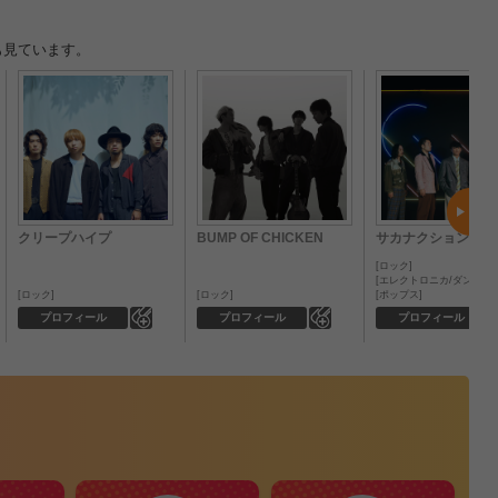
も見ています。
クリープハイプ
BUMP OF CHICKEN
サカナクション
ロック
エレクトロニカ/ダンス
ロック
ロック
ポップス
0
0
プロフィール
プロフィール
プロフィール