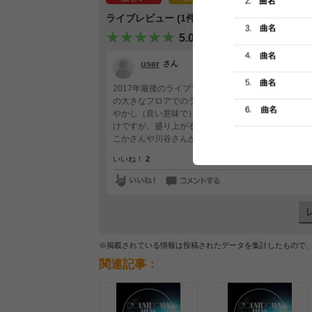
ライブレビュー (1件)
5.0
user
さん
2017年最後のライブでした ステージはearthと1番
の大きなフロアでのライブが観れるとは思ってなかっ
やかし（良い意味で）会場が温まったところでライブ
けですが、盛り上がる流れでした earthは大きな
こかさんや川谷さんが移動して、客席を煽ってました
いいね！
2
※掲載されている情報は投稿されたデータを集計したもので
関連記事：