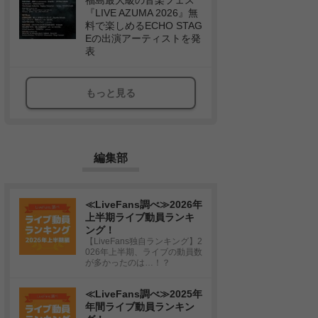
福島最大級の音楽フェス
『LIVE AZUMA 2026』無
料で楽しめるECHO STAG
Eの出演アーティストを発
表
もっと見る
編集部
≪LiveFans調べ≫2026年
上半期ライブ動員ランキ
ング！
【LiveFans独自ランキング】2
026年上半期、ライブの動員数
が多かったのは…！？
≪LiveFans調べ≫2025年
年間ライブ動員ランキン