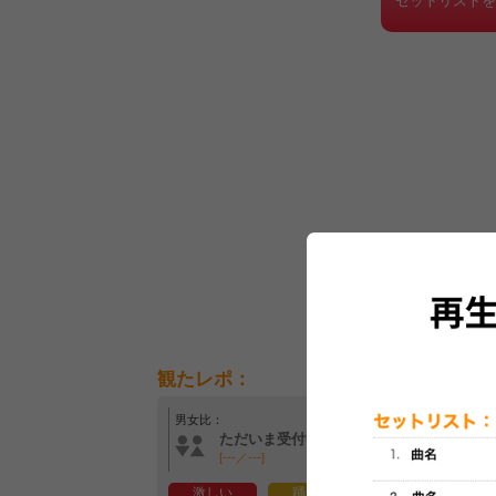
セットリスト
観たレポ：
男女比：
年齢層：
ただいま受付中です
ただいま受付中です
[---／---]
[---／---]
激しい
踊れる
笑える