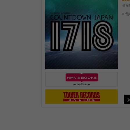
＠AS
» 