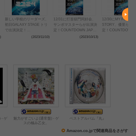
新しい学校のリーダーズ、
12/31に打首獄門同好会、
12/30にMY FIRST
初日GALAXY STAGE トリ
サンボマスターらが出演決
STORY、優里らが
で出演決定！
定！COUNTDOWN JAPAN
定！COUNTDOWN J
〈COUNTDOWN JAPAN
23/24・第2弾発表。
23/24・第2弾発表。
)
(2023/11/10)
(2023/10/13)
(2023
23/24〉
- ゲ
魅力がすごいよ(通常盤) - ゲ
ベストアルバム『丸』
スの極み乙女。
Amazon.co.jpで関連商品をさがす