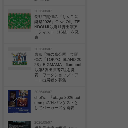
2026/08/07
長野で開催の『りんご音
楽祭2026』Olive Oil、TE
NDOUJIら第11弾出演ア
ーティスト（16組）を発
表
2026/08/07
東京「海の森公園」で開
催の『TOKYO ISLAND 20
26』BIGMAMA、flumpool
ら第3弾出演者7組を発
表 ワークショップ・ア
ート出展者を募集
2026/08/07
chef’s、『utage 2026 aut
umn』の対バンゲストと
してパーカーズを発表
2026/08/07