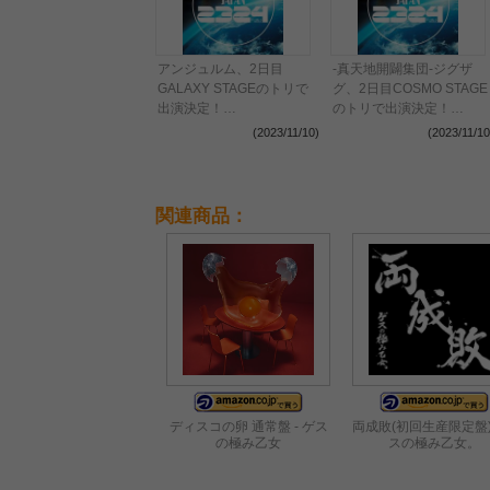
アンジュルム、2日目
-真天地開闢集団-ジグザ
GALAXY STAGEのトリで
グ、2日目COSMO STAGE
出演決定！
のトリで出演決定！
〈COUNTDOWN JAPAN
〈COUNTDOWN JAPAN
(2023/11/10)
(2023/11/10
23/24〉
23/24〉
関連商品：
ディスコの卵 通常盤 - ゲス
両成敗(初回生産限定盤) 
の極み乙女
スの極み乙女。