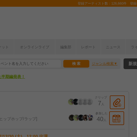
登録アーティスト数：126,660件 登録コ
ここから！
ケット
オンラインライブ
編集部
レポート
ニュース
ラ
上半期編発表！
新規
ジャンル検索
ここから！
上半期編発表！
クリップ
7
人
参加した
40
ヒップホップ/ラップ
人
7/12/30 (土) 12:00 出演