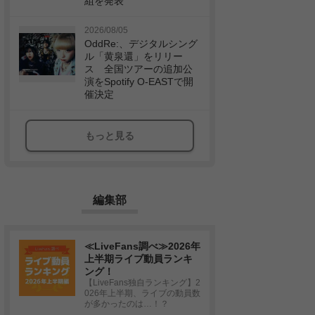
組を発表
2026/08/05
OddRe:、デジタルシング
ル「黄泉還」をリリー
ス 全国ツアーの追加公
演をSpotify O-EASTで開
催決定
もっと見る
編集部
≪LiveFans調べ≫2026年
上半期ライブ動員ランキ
ング！
【LiveFans独自ランキング】2
026年上半期、ライブの動員数
が多かったのは…！？