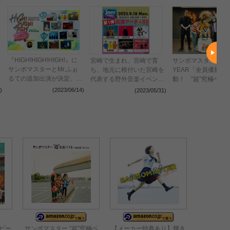
『HIGH!HIGH!HIGH!』に
宮崎で生まれ、宮崎で育
サンボマスター20周
サンボマスターとMr.ふぉ
ち、地元に根付いた宮崎を
YEAR「全員優勝計
るての追加出演が決定、
代表する野外音楽イベント
動！ "超"究極ベス
FM802『ROCK KIDS
「SEGA SAMMY presents
リース＆全員優勝フ
)
(2023/06/14)
(2023/05/31)
(2023
802』主催のインドアライ
UMK SEAGAIA JamNight
ィバル＠横浜アリー
ブイベント
2023」復活開催！
ーピー
サンボマスター "超"究極ベ
【メーカー特典あり】輝き