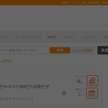
登録アーティスト数：126,599件 登録コ
ケット
オンラインライブ
編集部
レポート
ニュース
ラ
ここから！
新規
ジャンル検索
上半期編発表！
ここから！
上半期編発表！
クリップ
0
人
+1+1で300だ!!10倍だぞ
参加した
2
人
オルタナティブ/パンク