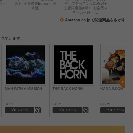
マスタ
スト -全員優勝Edition- (通
だして走ってく(2CD)(完全
常盤)
生産限定盤)(輝く! お言葉ス
テッカー付※4…
Amazon.co.jpで関連商品をさがす
も見ています。
MAN WITH A MISSION
THE BACK HORN
KANA-BOON
ロック
ロック
ロック
0
0
プロフィール
プロフィール
プロフィール