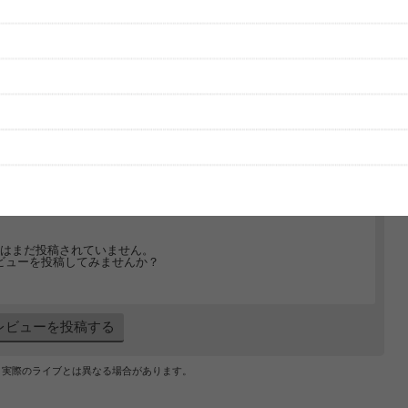
グッズの待ち時間：
観たレポを投稿する
ただいま受付中です
[---／---]
はまだ投稿されていません。
ビューを投稿してみませんか？
レビューを投稿する
、実際のライブとは異なる場合があります。