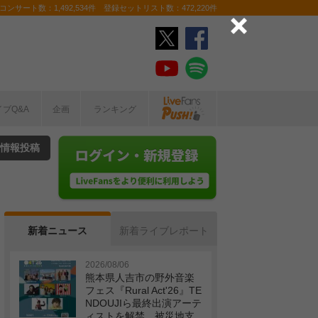
ンサート数：1,492,534件 登録セットリスト数：472,220件
イブQ&A
企画
ランキング
情報投稿
新着ニュース
新着ライブレポート
2026/08/06
熊本県人吉市の野外音楽
フェス『Rural Act'26』TE
NDOUJIら最終出演アーテ
ィストを解禁 被災地支