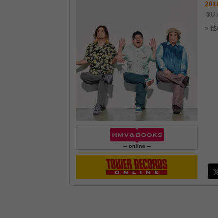
201
＠U☆
» 