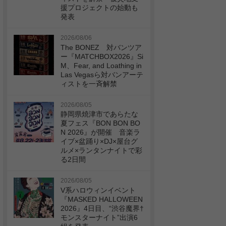
援プロジェクトの始動も
発表
2026/08/06
The BONEZ 対バンツア
ー『MATCHBOX2026』Si
M、Fear, and Loathing in
Las Vegasら対バンアーテ
ィストを一斉解禁
2026/08/05
静岡県焼津市であらたな
夏フェス『BON BON BO
N 2026』が開催 音楽ラ
イブ×盆踊り×DJ×屋台グ
ルメ×ランタンナイトで彩
る2日間
2026/08/05
V系ハロウィンイベント
『MASKED HALLOWEEN
2026』4日目、“渋谷魔界†
モンスターナイト”出演6