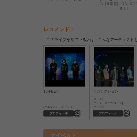
ス! [通常盤] - サンボ
ー [CD]
レコメンド：
このライブを見ている人は、こんなアーティスト
10-FEET
サカナクション
ロック
エレクトロニカ/ダンス
オルタナティブ/パンク
ポップス
0
0
プロフィール
プロフィール
マイベスト