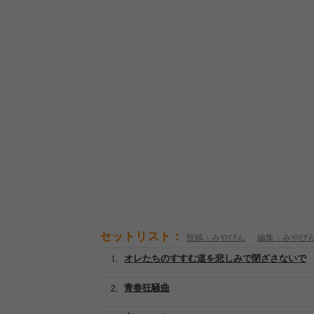
セットリスト：
投稿：みやびん
編集：みやび
オレたちのすすむ道を悲しみで閉ざさないで
青春狂騒曲