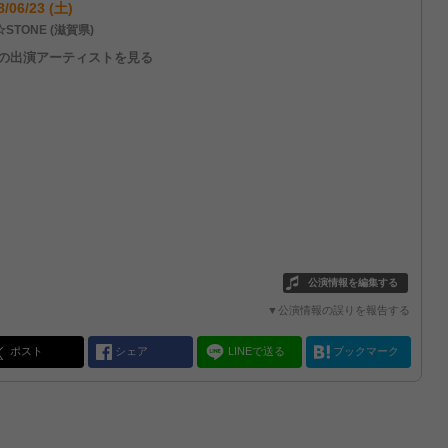
8/06/23 (土)
STONE (滋賀県)
他の出演アーティストを見る
公演情報を編集する
▼公演情報の誤りを報告する
ポスト
シェア
LINEで送る
ブックマーク