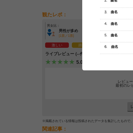
観たレポ：
男女比：
年齢層：
男性が多め
年齢問わず
[1票／1票]
[1票／1票]
激しい
踊れる
泣ける
ライブレビュー (--件)
5.0
レビュー
最初のレ
※掲載されている情報は投稿されたデータを集計したもので
関連記事：