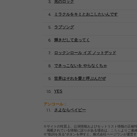
光のロック
ミラクルをキミとおこしたいんです
ラブソング
輝きだして走ってく
ロックンロール イズ ノットデッド
できっこないを やらなくちゃ
世界はそれを愛と呼ぶんだぜ
YES
アンコール：
さよならベイビー
※サイトの性質上、公演情報およびセットリスト情報の正確
掲載されている情報に誤りがある場合は、
こちら
よりご連
※“歌詞を見る”ボタンを押すと、株式会社ページワンが運営