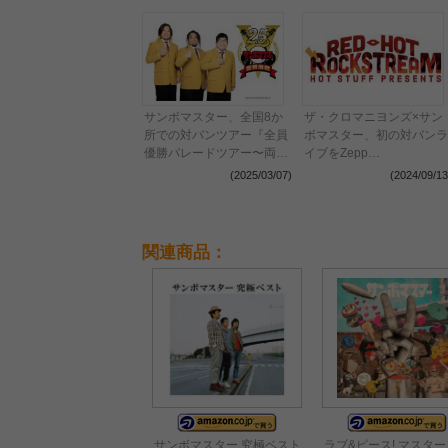
サンボマスター、全国8か
ザ・クロマニヨンズ×サン
所での対バンツアー『全員
ボマスター、初の対バンラ
優勝パレードツアー〜両校
イブをZepp
優勝〜』開催決定
Haneda（Tokyo）で開催
(2025/03/07)
(2024/09/13
決定
関連商品：
サンボマスター 究極ベスト
ラブ&ピース! マスタ