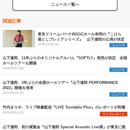
ニュース一覧へ
関連記事
東京ドリームパーク内SGCホール有明の『こけら
落としプレミアシリーズ』 山下達郎の公演が決定
2025/12/09 (火)
ニュース
山下達郎、11年ぶりのオリジナルアルバム『SOFTLY』発売が決定 全国
ホールツアーも開催
2022/04/01 (金)
ニュース
山下達郎、3年ぶりの全国ホールツアー『山下達郎 PERFORMANCE
2022』開催を発表
2022/03/28 (月)
ニュース
竹内まりや、ライブ映像配信『LIVE Turntable Plus』のレポートが到着
2021/05/31 (月)
ライブレポート
山下達郎、初の展覧会『山下達郎 Special Acoustic Live展』が東京に凱