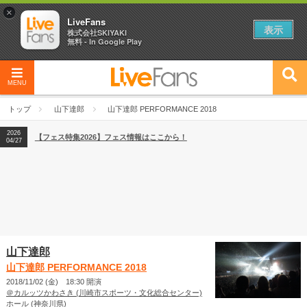
×
LiveFans
表示
株式会社SKIYAKI
無料 - In Google Play
MENU
2026
【フェス特集2026】フェス情報はここから！
04/27
トップ
山下達郎
山下達郎 PERFORMANCE 2018
2026
【ライブ動員ランキング】2026年上半期編発表！
07/28
2026
【フェス特集2026】フェス情報はここから！
04/27
2026
【ライブ動員ランキング】2026年上半期編発表！
07/28
山下達郎
山下達郎 PERFORMANCE 2018
2018/11/02 (金) 18:30 開演
＠カルッツかわさき (川崎市スポーツ・文化総合センター)
ホール (神奈川県)