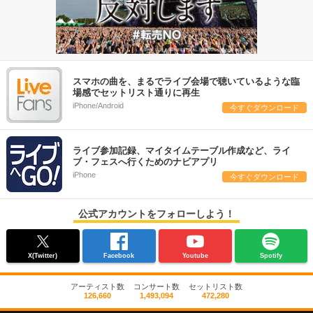
スマホの曲を、まるでライブ会場で聴いているような臨
場感でセットリスト通りに再生
iPhone/Android
今すぐダウンロード
ライブ参加記録、マイタイムテーブル作成など、ライ
ブ・フェスへ行くためのナビアプリ
iPhone
今すぐダウンロード
公式アカウントをフォローしよう！
X(Twitter)
Facebook
Youtube
Spotify
アーティスト数
コンサート数
セットリスト数
126,660
1,493,094
472,280