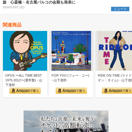
旋 心斎橋・名古屋パルコの会期も発表に
2020/12/07 (月)
ニュース
関連商品
OPUS 〜ALL TIME BEST
FOR YOU (フォー・ユー)
RIDE ON TIME (ライ
1975-2012〜(通常盤) - 山
- 山下達郎
オン・タイム) - 山下達
下達郎