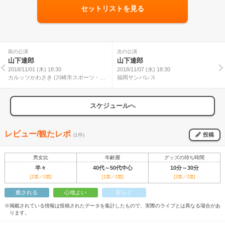
セットリストを見る
前の公演
次の公演
山下達郎
山下達郎
2018/11/01 (木) 18:30
2018/11/07 (水) 18:30
カルッツかわさき (川崎市スポーツ・文
福岡サンパレス
化総合センター) ホール
スケジュールへ
レビュー/観たレポ
投稿
(1件)
男女比
年齢層
グッズの待ち時間
半々
40代～50代中心
10分～30分
[2票／2票]
[1票／2票]
[2票／2票]
癒される
心地よい
安らぐ
※掲載されている情報は投稿されたデータを集計したもので、実際のライブとは異なる場合があ
ります。