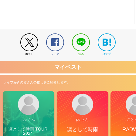
ポスト
シェア
送る
はてブ
マイベスト
ライブ好きの皆さんの推しをご紹介します。
pe さん
pe さん
ごと
凛として時雨 TOUR 
凛として時雨
RAD
2024 