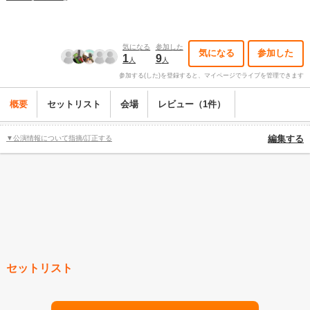
気になる
参加した
気になる
参加した
1
9
人
人
参加する(した)を登録すると、マイページでライブを管理できます
概要
セットリスト
会場
レビュー（1件）
▼公演情報について指摘/訂正する
編集する
セットリスト