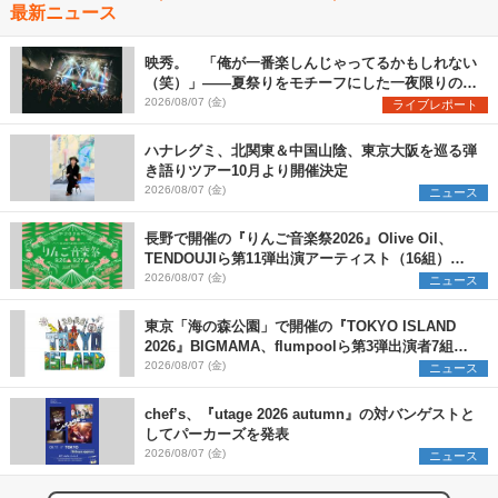
最新ニュース
映秀。 「俺が一番楽しんじゃってるかもしれない
（笑）」――夏祭りをモチーフにした一夜限りのス
ペシャルライブ『色祭』レポート
2026/08/07 (金)
ライブレポート
ハナレグミ、北関東＆中国山陰、東京大阪を巡る弾
き語りツアー10月より開催決定
2026/08/07 (金)
ニュース
長野で開催の『りんご音楽祭2026』Olive Oil、
TENDOUJIら第11弾出演アーティスト（16組）を
発表
2026/08/07 (金)
ニュース
東京「海の森公園」で開催の『TOKYO ISLAND
2026』BIGMAMA、flumpoolら第3弾出演者7組を
発表 ワークショップ・アート出展者を募集
2026/08/07 (金)
ニュース
chef’s、『utage 2026 autumn』の対バンゲストと
してパーカーズを発表
2026/08/07 (金)
ニュース