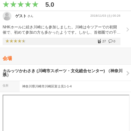
5.0
ゲスト
2018/11/03 (土) 00:26
さん
NHKホールに続き川崎にも参加しました。川崎は今ツアーでの初開
催で、初めて参加の方も多かったようです。しかし、首都圏での千秋
楽とも重なり、参加者は東京での公演以上にノリノリでした。
27
0
（NHKホールのようなクラッカーの使用間違いはありませんでし
た）そのため、達郎さんものって、アンコールでは、いつもの
「FOR YOU」の前に「LAST STEP」のオマケが付きました。演奏
会場
終了後も、達郎さんは何度も挨拶をしていました。最高のひと時でし
た。ありがとうございました。来年も参加するぞ
カルッツかわさき (川崎市スポーツ・文化総合センター) （神奈川
県）
住所
神奈川県川崎市川崎区富士見1-1-4