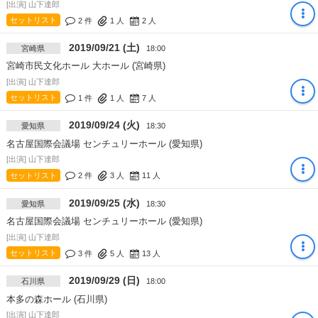
[出演] 山下達郎
セットリスト
2 件
1
人
2
人
2019/09/21 (土)
宮崎県
18:00
宮崎市民文化ホール 大ホール (宮崎県)
[出演] 山下達郎
セットリスト
1 件
1
人
7
人
2019/09/24 (火)
愛知県
18:30
名古屋国際会議場 センチュリーホール (愛知県)
[出演] 山下達郎
セットリスト
2 件
3
人
11
人
2019/09/25 (水)
愛知県
18:30
名古屋国際会議場 センチュリーホール (愛知県)
[出演] 山下達郎
セットリスト
3 件
5
人
13
人
2019/09/29 (日)
石川県
18:00
本多の森ホール (石川県)
[出演] 山下達郎