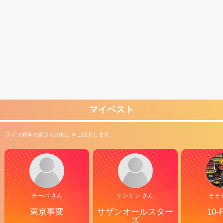
マイベスト
ライブ好きの皆さんの推しをご紹介します。
チーバ さん
ケンケン さん
そそ
東京事変
サザンオールスター
10-
ズ