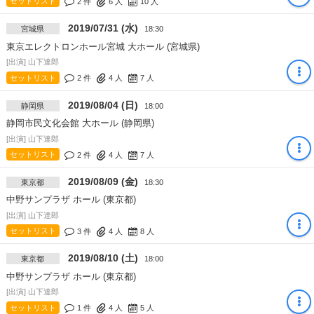
セットリスト
2 件
6
人
10
人
2019/07/31 (水)
宮城県
18:30
東京エレクトロンホール宮城 大ホール (宮城県)
[出演] 山下達郎
セットリスト
2 件
4
人
7
人
2019/08/04 (日)
静岡県
18:00
静岡市民文化会館 大ホール (静岡県)
[出演] 山下達郎
セットリスト
2 件
4
人
7
人
2019/08/09 (金)
東京都
18:30
中野サンプラザ ホール (東京都)
[出演] 山下達郎
セットリスト
3 件
4
人
8
人
2019/08/10 (土)
東京都
18:00
中野サンプラザ ホール (東京都)
[出演] 山下達郎
セットリスト
1 件
4
人
5
人