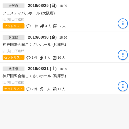
2019/08/25 (日)
大阪府
18:00
フェスティバルホール (大阪府)
[出演] 山下達郎
セットリスト
-- 件
4
人
17
人
2019/08/30 (金)
兵庫県
18:30
神戸国際会館こくさいホール (兵庫県)
[出演] 山下達郎
セットリスト
1 件
5
人
10
人
2019/08/31 (土)
兵庫県
18:00
神戸国際会館こくさいホール (兵庫県)
[出演] 山下達郎
セットリスト
2 件
3
人
11
人