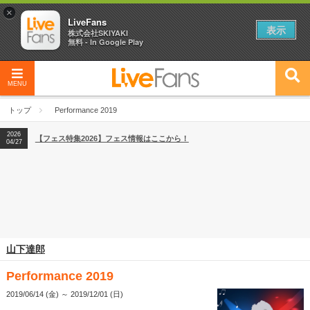
×
LiveFans
表示
株式会社SKIYAKI
無料 - In Google Play
MENU
2026
【フェス特集2026】フェス情報はここから！
04/27
トップ
Performance 2019
2026
【ライブ動員ランキング】2026年上半期編発表！
07/28
2026
【フェス特集2026】フェス情報はここから！
04/27
2026
【ライブ動員ランキング】2026年上半期編発表！
07/28
山下達郎
Performance 2019
2019/06/14 (金) ～ 2019/12/01 (日)