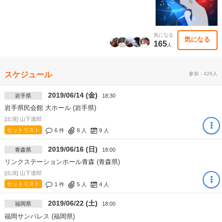
気になる
気になる
165
人
スケジュール
参加：426人
2019/06/14 (金)
岩手県
18:30
岩手県民会館 大ホール (岩手県)
[出演] 山下達郎
セットリスト
6 件
8
人
9
人
2019/06/16 (日)
青森県
18:00
リンクステーションホール青森 (青森県)
[出演] 山下達郎
セットリスト
1 件
5
人
4
人
2019/06/22 (土)
福岡県
18:00
福岡サンパレス (福岡県)