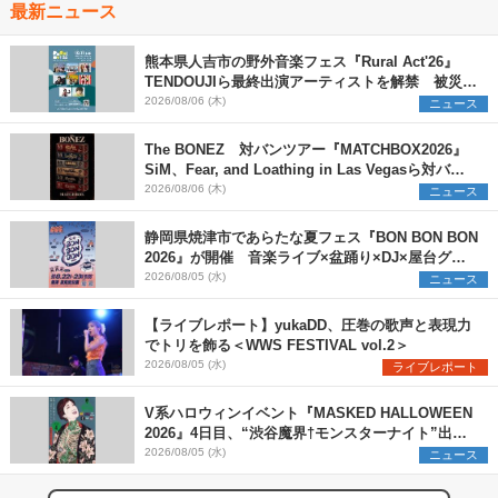
最新ニュース
熊本県人吉市の野外音楽フェス『Rural Act'26』
TENDOUJIら最終出演アーティストを解禁 被災地
支援プロジェクトの始動も発表
2026/08/06 (木)
ニュース
The BONEZ 対バンツアー『MATCHBOX2026』
SiM、Fear, and Loathing in Las Vegasら対バン
アーティストを一斉解禁
2026/08/06 (木)
ニュース
静岡県焼津市であらたな夏フェス『BON BON BON
2026』が開催 音楽ライブ×盆踊り×DJ×屋台グル
メ×ランタンナイトで彩る2日間
2026/08/05 (水)
ニュース
【ライブレポート】yukaDD、圧巻の歌声と表現力
でトリを飾る＜WWS FESTIVAL vol.2＞
2026/08/05 (水)
ライブレポート
V系ハロウィンイベント『MASKED HALLOWEEN
2026』4日目、“渋谷魔界†モンスターナイト”出演6
組を発表
2026/08/05 (水)
ニュース