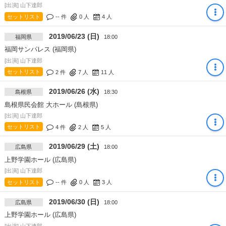
[出演] 山下達郎
セットリスト
-- 件
0
人
4
人
2019/06/23 (日)
福岡県
18:00
福岡サンパレス (福岡県)
[出演] 山下達郎
セットリスト
2 件
7
人
11
人
2019/06/26 (水)
島根県
18:30
島根県民会館 大ホール (島根県)
[出演] 山下達郎
セットリスト
4 件
2
人
5
人
2019/06/29 (土)
広島県
18:00
上野学園ホール (広島県)
[出演] 山下達郎
セットリスト
-- 件
0
人
3
人
2019/06/30 (日)
広島県
18:00
上野学園ホール (広島県)
[出演] 山下達郎