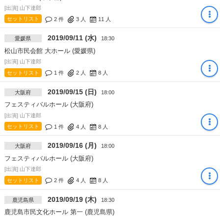
[出演] 山下達郎
セットリスト
2 件
3
人
11
人
2019/09/11 (水)
愛媛県
18:30
松山市民会館 大ホール (愛媛県)
[出演] 山下達郎
セットリスト
1 件
2
人
8
人
2019/09/15 (日)
大阪府
18:00
フェスティバルホール (大阪府)
[出演] 山下達郎
セットリスト
1 件
4
人
8
人
2019/09/16 (月)
大阪府
18:00
フェスティバルホール (大阪府)
[出演] 山下達郎
セットリスト
2 件
4
人
8
人
2019/09/19 (木)
鹿児島県
18:30
鹿児島市民文化ホール 第一 (鹿児島県)