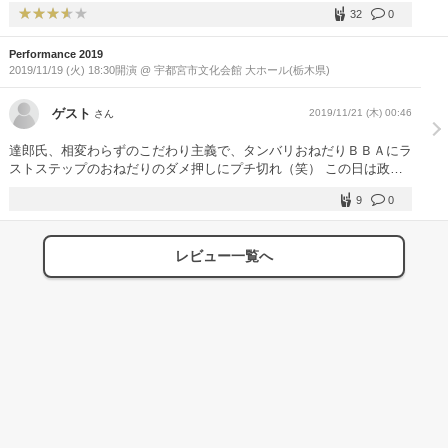
なんだなって、思わせてくれる三時間半でした。 アンコールで、本
32
0
編で気に入らなかった曲をもう一回やられたり、コーラスでまりやさ
んがアンコールで登場したり、サプライズもあり、熊本まで来た甲斐
Performance 2019
がありました。
2019/11/19 (火) 18:30開演 @ 宇都宮市文化会館 大ホール(栃木県)
ゲスト
2019/11/21 (木) 00:46
さん
達郎氏、相変わらずのこだわり主義で、タンバリおねだりＢＢＡにラ
ストステップのおねだりのダメ押しにプチ切れ（笑） この日は政治
のディスりがいつもより多く、機嫌悪かったのかも。 宇都宮の会館
9
0
には好印象を持っているのに驚いたが、確かに音の鳴りがまろやか
で、49本のリハーサル後に迎えた歌と演奏（本人弁）が絶品で、今
まで50回近く行った達郎ライブの中で一番の出来で素晴らしく、ま
レビュー一覧へ
た行きたくなった。 とにかく是非ライブ音源化してほしい声と演奏
でしたネ。