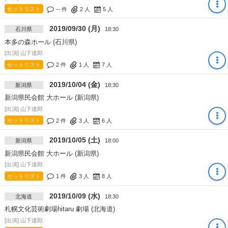
セットリスト
-- 件
2
人
5
人
2019/09/30 (月)
石川県
18:30
本多の森ホール (石川県)
[出演] 山下達郎
セットリスト
2 件
1
人
7
人
2019/10/04 (金)
新潟県
18:30
新潟県民会館 大ホール (新潟県)
[出演] 山下達郎
セットリスト
2 件
3
人
6
人
2019/10/05 (土)
新潟県
18:00
新潟県民会館 大ホール (新潟県)
[出演] 山下達郎
セットリスト
1 件
3
人
8
人
2019/10/09 (水)
北海道
18:30
札幌文化芸術劇場hitaru 劇場 (北海道)
[出演] 山下達郎