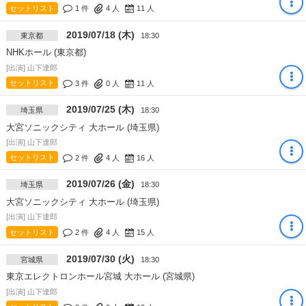
セットリスト
1 件
4
人
11
人
2019/07/18 (木)
東京都
18:30
NHKホール (東京都)
[出演] 山下達郎
セットリスト
3 件
0
人
11
人
2019/07/25 (木)
埼玉県
18:30
大宮ソニックシティ 大ホール (埼玉県)
[出演] 山下達郎
セットリスト
2 件
4
人
16
人
2019/07/26 (金)
埼玉県
18:30
大宮ソニックシティ 大ホール (埼玉県)
[出演] 山下達郎
セットリスト
2 件
4
人
15
人
2019/07/30 (火)
宮城県
18:30
東京エレクトロンホール宮城 大ホール (宮城県)
[出演] 山下達郎