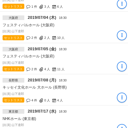
セットリスト
1 件
3
人
6
人
2019/07/04 (木)
大阪府
18:30
フェスティバルホール (大阪府)
[出演] 山下達郎
セットリスト
2 件
2
人
10
人
2019/07/05 (金)
大阪府
18:30
フェスティバルホール (大阪府)
[出演] 山下達郎
セットリスト
2 件
4
人
11
人
2019/07/08 (月)
長野県
18:30
キッセイ文化ホール 大ホール (長野県)
[出演] 山下達郎
セットリスト
4 件
0
人
4
人
2019/07/17 (水)
東京都
18:30
NHKホール (東京都)
[出演] 山下達郎