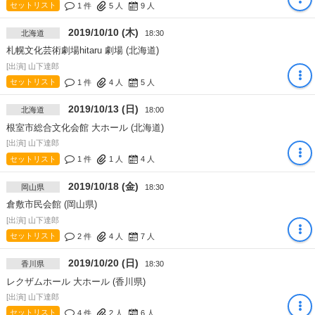
セットリスト
1 件
5
人
9
人
2019/10/10 (木)
北海道
18:30
札幌文化芸術劇場hitaru 劇場 (北海道)
[出演] 山下達郎
セットリスト
1 件
4
人
5
人
2019/10/13 (日)
北海道
18:00
根室市総合文化会館 大ホール (北海道)
[出演] 山下達郎
セットリスト
1 件
1
人
4
人
2019/10/18 (金)
岡山県
18:30
倉敷市民会館 (岡山県)
[出演] 山下達郎
セットリスト
2 件
4
人
7
人
2019/10/20 (日)
香川県
18:30
レクザムホール 大ホール (香川県)
[出演] 山下達郎
セットリスト
4 件
2
人
6
人