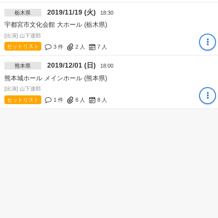
2019/11/19 (火)
栃木県
18:30
宇都宮市文化会館 大ホール (栃木県)
[出演] 山下達郎
セットリスト
3 件
2
人
7
人
2019/12/01 (日)
熊本県
18:00
熊本城ホール メインホール (熊本県)
[出演] 山下達郎
セットリスト
1 件
6
人
8
人