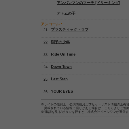
アンパンマンのマーチ [ドリーミング]
アトムの子
アンコール：
プラスティック・ラブ
硝子の少年
Ride On Time
Down Town
Last Step
YOUR EYES
※サイトの性質上、公演情報およびセットリスト情報の正確
掲載されている情報に誤りがある場合は、
こちら
よりご連
※“歌詞を見る”ボタンを押すと、株式会社ページワンが運営