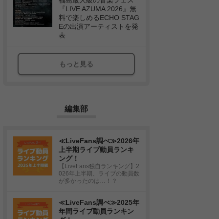
福島最大級の音楽フェス
『LIVE AZUMA 2026』無
料で楽しめるECHO STAG
Eの出演アーティストを発
表
もっと見る
編集部
≪LiveFans調べ≫2026年
上半期ライブ動員ランキ
ング！
【LiveFans独自ランキング】2
026年上半期、ライブの動員数
が多かったのは…！？
≪LiveFans調べ≫2025年
年間ライブ動員ランキン