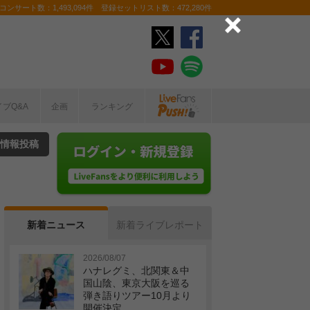
ンサート数：1,493,094件 登録セットリスト数：472,280件
イブQ&A
企画
ランキング
情報投稿
新着ニュース
新着ライブレポート
2026/08/07
ハナレグミ、北関東＆中
国山陰、東京大阪を巡る
弾き語りツアー10月より
開催決定