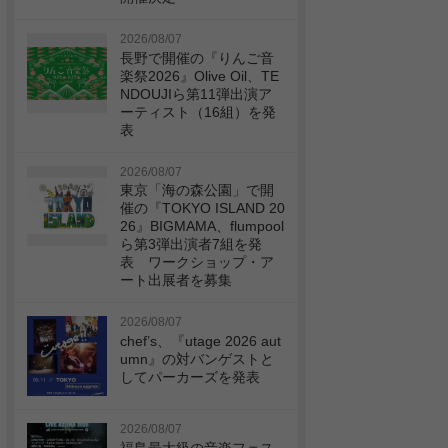
2026/08/07
長野で開催の『りんご音
楽祭2026』Olive Oil、TE
NDOUJIら第11弾出演ア
ーティスト（16組）を発
表
2026/08/07
東京「海の森公園」で開
催の『TOKYO ISLAND 20
26』BIGMAMA、flumpool
ら第3弾出演者7組を発
表 ワークショップ・ア
ート出展者を募集
2026/08/07
chef’s、『utage 2026 aut
umn』の対バンゲストと
してパーカーズを発表
2026/08/07