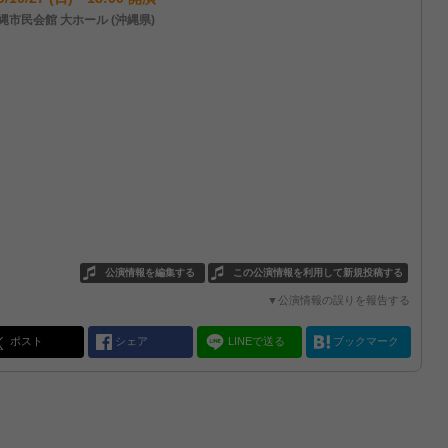
縄市民会館 大ホール (沖縄県)
公演情報を編集する
この公演情報を利用して新規投稿する
▼公演情報の誤りを報告する
ポスト
シェア
LINEで送る
ブックマーク