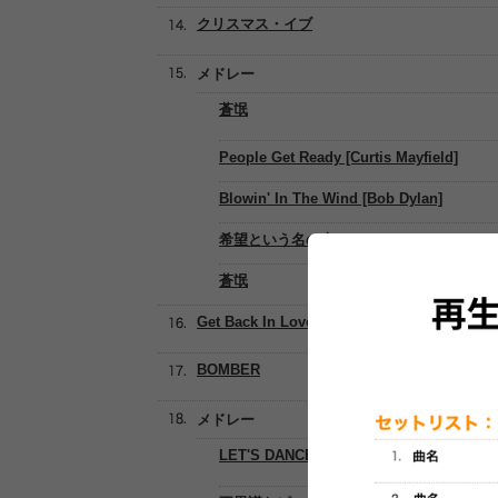
クリスマス・イブ
メドレー
蒼氓
People Get Ready [Curtis Mayfield]
Blowin' In The Wind [Bob Dylan]
希望という名の光
蒼氓
Get Back In Love
BOMBER
メドレー
LET'S DANCE BABY