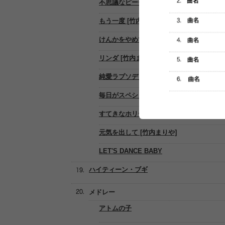
不思議なピーチパイ [竹内まりや]
もう一度 [竹内まりや]
けんかをやめて [竹内まりや]
リンダ [竹内まりや]
純愛ラプソディ [竹内まりや]
毎日がスペシャル [竹内まりや]
すてきなホリデイ [竹内まりや]
元気を出して [竹内まりや]
LET'S DANCE BABY
ハイティーン・ブギ
メドレー
アトムの子