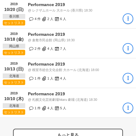
2019
Performance 2019
10/20 (日)
@ レクザムホール 大ホール (香川県) 18:30
香川県
4 件
2
人
6
人
セットリスト
2019
Performance 2019
10/18 (金)
@ 倉敷市民会館 (岡山県) 18:30
岡山県
2 件
4
人
7
人
セットリスト
2019
Performance 2019
10/13 (日)
@ 根室市総合文化会館 大ホール (北海道) 18:00
北海道
1 件
1
人
4
人
セットリスト
2019
Performance 2019
10/10 (木)
@ 札幌文化芸術劇場hitaru 劇場 (北海道) 18:30
北海道
1 件
4
人
5
人
セットリスト
もっと見る