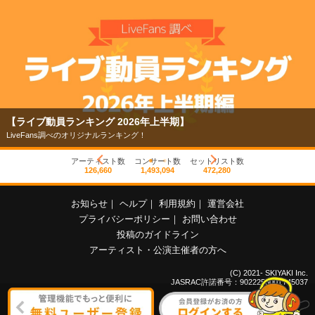
【ライブ動員ランキング 2026年上半期】
LiveFans調べのオリジナルランキング！
アーティスト数
コンサート数
セットリスト数
126,660
1,493,094
472,280
お知らせ
｜
ヘルプ
｜
利用規約
｜
運営会社
プライバシーポリシー
｜
お問い合わせ
投稿のガイドライン
アーティスト・公演主催者の方へ
(C) 2021- SKIYAKI Inc.
JASRAC許諾番号：9022255001Y45037