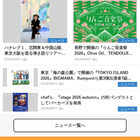
ニュース
ニュース
ハナレグミ、北関東＆中国山陰、
長野で開催の『りんご音楽祭
東京大阪を巡る弾き語りツアー10
2026』Olive Oil、TENDOUJIら
月より開催決定
第11弾出演アーティスト（16組）
2026/08/07 (金)
2026/08/07 (金)
を発表
東京「海の森公園」で開催の『TOKYO ISLAND
2026』BIGMAMA、flumpoolら第3弾出演者7組を
発表 ワークショップ・アート出展者を募集
2026/08/07 (金)
ニュース
chef’s、『utage 2026 autumn』の対バンゲストと
してパーカーズを発表
2026/08/07 (金)
ニュース
ニュース一覧へ