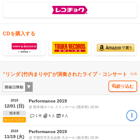
CDを購入する
“リンダ [竹内まりや]”が演奏されたライブ・コンサート
51件
絞り込む
2019
Performance 2019
12/01 (日)
@ 熊本城ホール メインホール (熊本県) 18:00
熊本県
1 件
6
人
8
人
セットリスト
2019
Performance 2019
11/19 (火)
@ 宇都宮市文化会館 大ホール (栃木県) 18:30