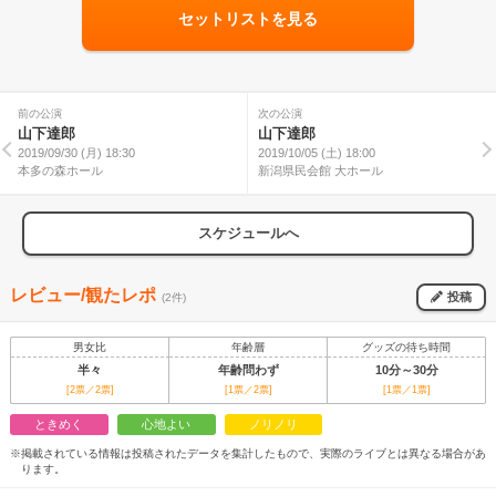
セットリストを見る
前の公演
次の公演
山下達郎
山下達郎
2019/09/30 (月) 18:30
2019/10/05 (土) 18:00
本多の森ホール
新潟県民会館 大ホール
スケジュールへ
レビュー/観たレポ
投稿
(2件)
男女比
年齢層
グッズの待ち時間
半々
年齢問わず
10分～30分
[2票／2票]
[1票／2票]
[1票／1票]
ときめく
心地よい
ノリノリ
※掲載されている情報は投稿されたデータを集計したもので、実際のライブとは異なる場合があ
ります。