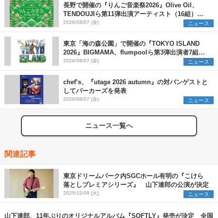
長野で開催の『りんご音楽祭2026』Olive Oil、
TENDOUJIら第11弾出演アーティスト（16組）を
発表
2026/08/07 (金)
ニュース
東京「海の森公園」で開催の『TOKYO ISLAND
2026』BIGMAMA、flumpoolら第3弾出演者7組を
発表 ワークショップ・アート出展者を募集
2026/08/07 (金)
ニュース
chef’s、『utage 2026 autumn』の対バンゲストと
してパーカーズを発表
2026/08/07 (金)
ニュース
ニュース一覧へ
関連記事
東京ドリームパーク内SGCホール有明の『こけら
落としプレミアシリーズ』 山下達郎の公演が決定
2025/12/09 (火)
ニュース
山下達郎、11年ぶりのオリジナルアルバム『SOFTLY』発売が決定 全国