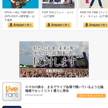
OPUS 〜ALL TIME BEST
FOR YOU (フォー・ユー)
RIDE ON TIME (ライ
1975-2012〜(通常盤) - 山
- 山下達郎
オン・タイム) - 山下達
下達郎
スマホの曲を、まるでライブ会場で聴いているような臨
場感でセットリスト通りに再生
iPhone/Android
今すぐダウンロード