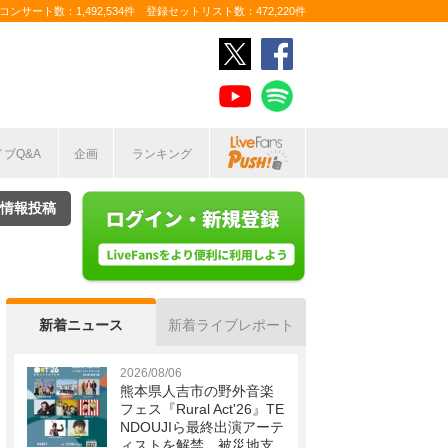
ンサート数：1,492,534件 登録セットリスト数：472,220件
イブQ&A
企画
ランキング
情報投稿
新着ニュース
新着ライブレポート
2026/08/06
熊本県人吉市の野外音楽
フェス『Rural Act'26』TE
NDOUJIら最終出演アーテ
ィストを解禁 被災地支