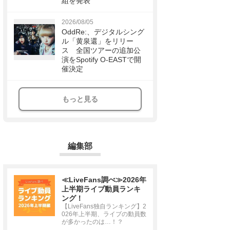
組を発表
2026/08/05
OddRe:、デジタルシング
ル「黄泉還」をリリー
ス 全国ツアーの追加公
演をSpotify O-EASTで開
催決定
もっと見る
編集部
≪LiveFans調べ≫2026年
上半期ライブ動員ランキ
ング！
【LiveFans独自ランキング】2
026年上半期、ライブの動員数
が多かったのは…！？