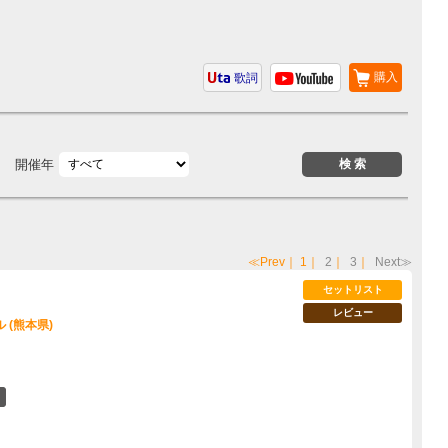
購入
歌詞
開催年
≪Prev
｜
1
｜
2
｜
3
｜
Next≫
セットリスト
レビュー
 (熊本県)
8