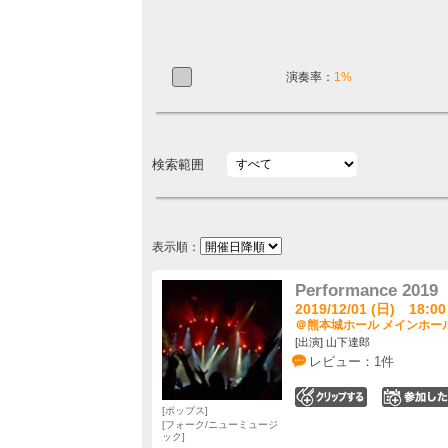
演奏率：
1%
検索範囲
表示順：
Performance 2019
2019/12/01 (日) 18:00
＠熊本城ホール メインホール
[出演] 山下達郎
レビュー：1件
0
ポップス
フォーク/ニューミュージ
ック