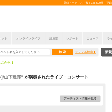
登録アーティスト数：126,599件 登録コ
ケット
オンラインライブ
編集部
レポート
ニュース
ラ
ここから！
新規
ジャンル検索
上半期編発表！
ここから！
上半期編発表！
]/山下達郎”
が演奏されたライブ・コンサート
アーティスト情報を見る