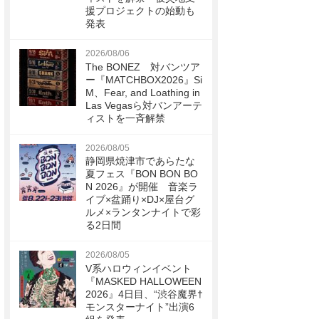
援プロジェクトの始動も
発表
2026/08/06
The BONEZ 対バンツア
ー『MATCHBOX2026』Si
M、Fear, and Loathing in
Las Vegasら対バンアーテ
ィストを一斉解禁
2026/08/05
静岡県焼津市であらたな
夏フェス『BON BON BO
N 2026』が開催 音楽ラ
イブ×盆踊り×DJ×屋台グ
ルメ×ランタンナイトで彩
る2日間
2026/08/05
V系ハロウィンイベント
『MASKED HALLOWEEN
2026』4日目、“渋谷魔界†
モンスターナイト”出演6