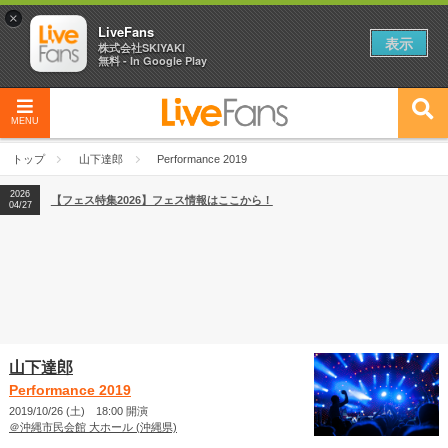
×
LiveFans
表示
株式会社SKIYAKI
無料 - In Google Play
MENU
2026
【フェス特集2026】フェス情報はここから！
04/27
トップ
山下達郎
Performance 2019
2026
【ライブ動員ランキング】2026年上半期編発表！
07/28
2026
【フェス特集2026】フェス情報はここから！
04/27
2026
【ライブ動員ランキング】2026年上半期編発表！
07/28
山下達郎
Performance 2019
2019/10/26 (土) 18:00 開演
＠沖縄市民会館 大ホール (沖縄県)