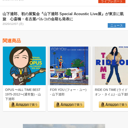
ライブレポート
山下達郎、初の展覧会『山下達郎 Special Acoustic Live展』が東京に凱
旋 心斎橋・名古屋パルコの会期も発表に
2020/12/07 (月)
ニュース
関連商品
OPUS 〜ALL TIME BEST
FOR YOU (フォー・ユー)
RIDE ON TIME (ライ
1975-2012〜(通常盤) - 山
- 山下達郎
オン・タイム) - 山下達
下達郎