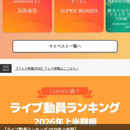
yumemocha さん
すう さん
日本外送TG搜@
浜田省吾
SUPER BEAVER
東京スカパ
ケストラ 
TOUR「V
Carn
2026/08/07 
Ha
マイベスト一覧へ
2026
【フェス特集2026】フェス情報はここから！
04/27
2026
【ライブ動員ランキング】2026年上半期編発表！
07/28
2026
【フェス特集2026】フェス情報はここから！
04/27
2026
【ライブ動員ランキング】2026年上半期編発表！
07/28
【ライブ動員ランキング 2026年上半期】