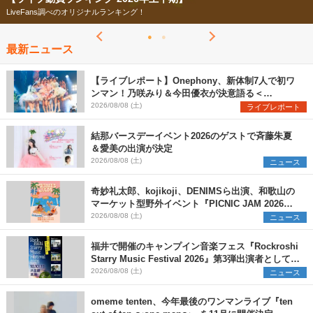
LiveFans調べのオリジナルランキング！
最新ニュース
【ライブレポート】Onephony、新体制7人で初ワ
ンマン！乃咲みり＆今田優衣が決意語る＜
Onephony新体制1st Oneman Live はじまりの夏
2026/08/08 (土)
ライブレポート
＞
結那バースデーイベント2026のゲストで斉藤朱夏
＆愛美の出演が決定
2026/08/08 (土)
ニュース
奇妙礼太郎、kojikoji、DENIMSら出演、和歌山の
マーケット型野外イベント『PICNIC JAM 2026』
早割チケット発売開始
2026/08/08 (土)
ニュース
福井で開催のキャンプイン音楽フェス『Rockroshi
Starry Music Festival 2026』第3弾出演者として
SCOOBIE DO、かりゆし58、Reiを発表
2026/08/08 (土)
ニュース
omeme tenten、今年最後のワンマンライブ『ten