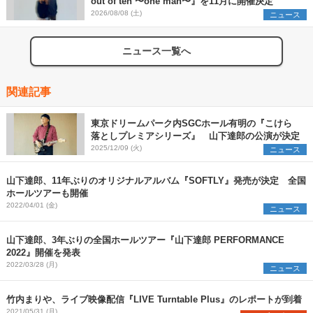
out of ten 〜one man〜』を11月に開催決定
2026/08/08 (土)
ニュース
ニュース一覧へ
関連記事
東京ドリームパーク内SGCホール有明の『こけら
落としプレミアシリーズ』 山下達郎の公演が決定
2025/12/09 (火)
ニュース
山下達郎、11年ぶりのオリジナルアルバム『SOFTLY』発売が決定 全国
ホールツアーも開催
2022/04/01 (金)
ニュース
山下達郎、3年ぶりの全国ホールツアー『山下達郎 PERFORMANCE
2022』開催を発表
2022/03/28 (月)
ニュース
竹内まりや、ライブ映像配信『LIVE Turntable Plus』のレポートが到着
2021/05/31 (月)