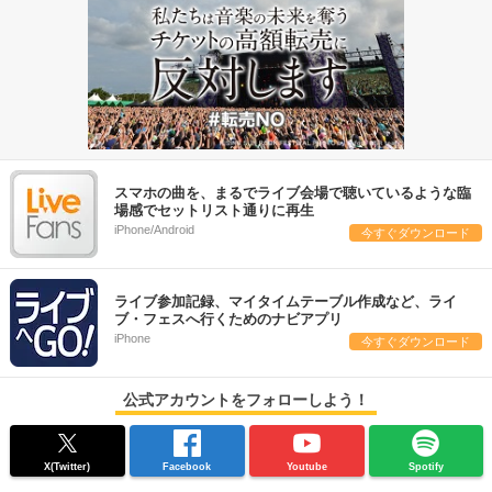
スマホの曲を、まるでライブ会場で聴いているような臨
場感でセットリスト通りに再生
iPhone/Android
今すぐダウンロード
ライブ参加記録、マイタイムテーブル作成など、ライ
ブ・フェスへ行くためのナビアプリ
iPhone
今すぐダウンロード
公式アカウントをフォローしよう！
X(Twitter)
Facebook
Youtube
Spotify