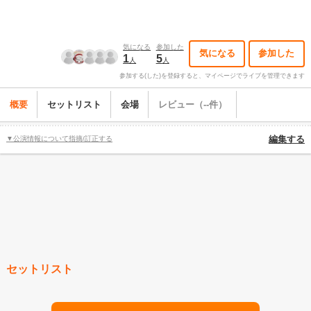
気になる
参加した
気になる
参加した
1
5
人
人
参加する(した)を登録すると、マイページでライブを管理できます
概要
セットリスト
会場
レビュー（--件）
▼公演情報について指摘/訂正する
編集する
セットリスト