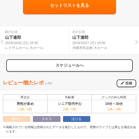
セットリストを見る
前の公演
次の公演
山下達郎
山下達郎
2019/10/20 (日) 18:30
2019/10/27 (日) 18:00
レクザムホール 大ホール
沖縄市民会館 大ホール
スケジュールへ
レビュー/観たレポ
投稿
(--件)
男女比
年齢層
グッズの待ち時間
男性が多め
シニア世代中心
10分～30分
[1票／1票]
[1票／1票]
[1票／1票]
穏やか
カオス
泣ける
※掲載されている情報は投稿されたデータを集計したもので、実際のライブとは異なる場合があ
ります。