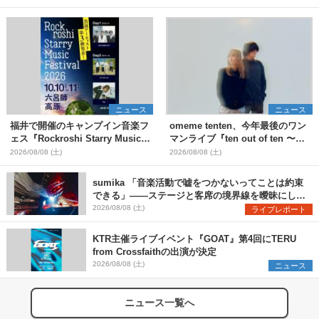
ニュース
ニュース
福井で開催のキャンプイン音楽フ
omeme tenten、今年最後のワン
ェス『Rockroshi Starry Music
マンライブ『ten out of ten 〜
Festival 2026』第3弾出演者とし
one man〜』を11月に開催決定
2026/08/08 (土)
2026/08/08 (土)
てSCOOBIE DO、かりゆし58、
Reiを発表
sumika 「音楽活動で嘘をつかないってことは約束
できる」――ステージと客席の境界線を曖昧にし
た、ツアーファイナル武道館公演レポート
2026/08/08 (土)
ライブレポート
KTR主催ライブイベント『GOAT』第4回にTERU
from Crossfaithの出演が決定
2026/08/08 (土)
ニュース
ニュース一覧へ