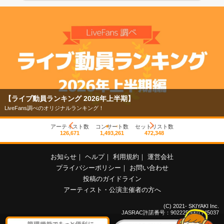
【ライブ動員ランキング 2026年上半期】
LiveFans調べのオリジナルランキング！
アーティスト数
コンサート数
セットリスト数
126,671
1,493,261
472,348
お知らせ
｜
ヘルプ
｜
利用規約
｜
運営会社
プライバシーポリシー
｜
お問い合わせ
投稿のガイドライン
アーティスト・公演主催者の方へ
(C) 2021- SKIYAKI Inc.
JASRAC許諾番号：9022255001Y45037