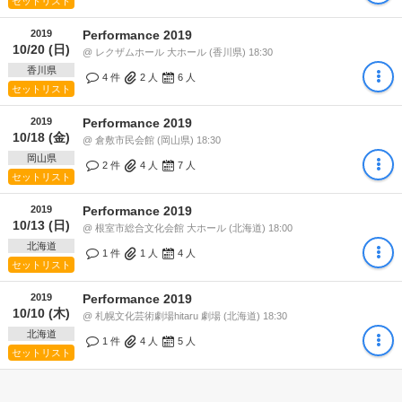
セットリスト
2019
Performance 2019
10/20 (日)
@ レクザムホール 大ホール (香川県) 18:30
香川県
4 件
2
人
6
人
セットリスト
2019
Performance 2019
10/18 (金)
@ 倉敷市民会館 (岡山県) 18:30
岡山県
2 件
4
人
7
人
セットリスト
2019
Performance 2019
10/13 (日)
@ 根室市総合文化会館 大ホール (北海道) 18:00
北海道
1 件
1
人
4
人
セットリスト
2019
Performance 2019
10/10 (木)
@ 札幌文化芸術劇場hitaru 劇場 (北海道) 18:30
北海道
1 件
4
人
5
人
セットリスト