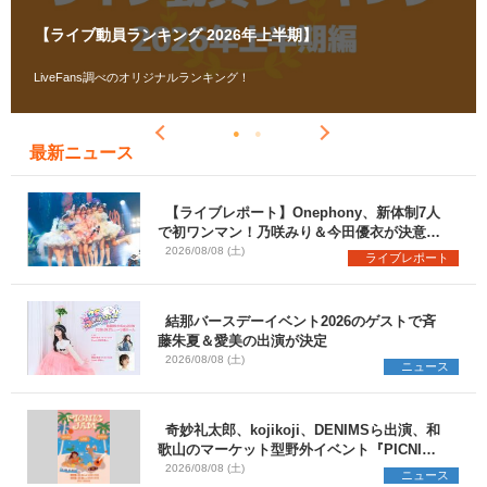
【ライブ動員ランキング 2026年上半期】
LiveFans調べのオリジナルランキング！
最新ニュース
【ライブレポート】Onephony、新体制7人
で初ワンマン！乃咲みり＆今田優衣が決意語
る＜Onephony新体制1st Oneman Live は
2026/08/08 (土)
ライブレポート
じまりの夏＞
結那バースデーイベント2026のゲストで斉
藤朱夏＆愛美の出演が決定
2026/08/08 (土)
ニュース
奇妙礼太郎、kojikoji、DENIMSら出演、和
歌山のマーケット型野外イベント『PICNIC
JAM 2026』早割チケット発売開始
2026/08/08 (土)
ニュース