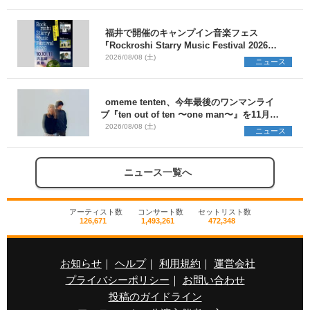
福井で開催のキャンプイン音楽フェス
『Rockroshi Starry Music Festival 2026』
第3弾出演者としてSCOOBIE DO、かりゆし
2026/08/08 (土)
ニュース
58、Reiを発表
omeme tenten、今年最後のワンマンライ
ブ『ten out of ten 〜one man〜』を11月に
開催決定
2026/08/08 (土)
ニュース
ニュース一覧へ
アーティスト数
コンサート数
セットリスト数
126,671
1,493,261
472,348
お知らせ
｜
ヘルプ
｜
利用規約
｜
運営会社
プライバシーポリシー
｜
お問い合わせ
投稿のガイドライン