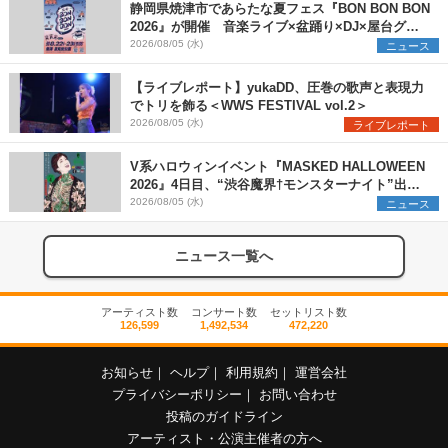
静岡県焼津市であらたな夏フェス『BON BON BON
2026』が開催 音楽ライブ×盆踊り×DJ×屋台グル
メ×ランタンナイトで彩る2日間
2026/08/05 (水)
ニュース
【ライブレポート】yukaDD、圧巻の歌声と表現力
でトリを飾る＜WWS FESTIVAL vol.2＞
2026/08/05 (水)
ライブレポート
V系ハロウィンイベント『MASKED HALLOWEEN
2026』4日目、“渋谷魔界†モンスターナイト”出演6
組を発表
2026/08/05 (水)
ニュース
ニュース一覧へ
アーティスト数
コンサート数
セットリスト数
126,599
1,492,534
472,220
お知らせ
｜
ヘルプ
｜
利用規約
｜
運営会社
プライバシーポリシー
｜
お問い合わせ
投稿のガイドライン
アーティスト・公演主催者の方へ