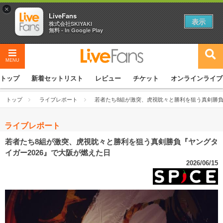
×
LiveFans
表示
株式会社SKIYAKI
無料 - In Google Play
MENU
トップ
新着セットリスト
レビュー
チケット
オンラインライブ
トップ
ライブレポート
若者たち8組が激突、虎視眈々と勝利を狙う真剣勝負
ライブレポート
若者たち8組が激突、虎視眈々と勝利を狙う真剣勝負『ヤングタ
イガー2026』で大阪が燃えた日
2026/06/15