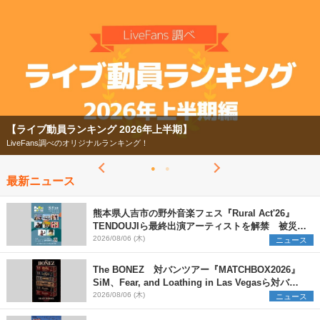
【ライブ動員ランキング 2026年上半期】
LiveFans調べのオリジナルランキング！
最新ニュース
熊本県人吉市の野外音楽フェス『Rural Act'26』
TENDOUJIら最終出演アーティストを解禁 被災地
支援プロジェクトの始動も発表
2026/08/06 (木)
ニュース
The BONEZ 対バンツアー『MATCHBOX2026』
SiM、Fear, and Loathing in Las Vegasら対バン
アーティストを一斉解禁
2026/08/06 (木)
ニュース