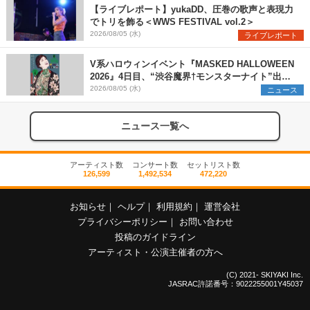
【ライブレポート】yukaDD、圧巻の歌声と表現力
でトリを飾る＜WWS FESTIVAL vol.2＞
2026/08/05 (水)
ライブレポート
V系ハロウィンイベント『MASKED HALLOWEEN
2026』4日目、“渋谷魔界†モンスターナイト”出演6
組を発表
2026/08/05 (水)
ニュース
ニュース一覧へ
アーティスト数
コンサート数
セットリスト数
126,599
1,492,534
472,220
お知らせ
｜
ヘルプ
｜
利用規約
｜
運営会社
プライバシーポリシー
｜
お問い合わせ
投稿のガイドライン
アーティスト・公演主催者の方へ
(C) 2021- SKIYAKI Inc.
JASRAC許諾番号：9022255001Y45037