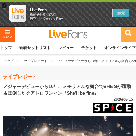
×
LiveFans
表示
株式会社SKIYAKI
無料 - In Google Play
MENU
トップ
新着セットリスト
レビュー
チケット
オンラインライブ
トップ
ライブレポート
メジャーデビューから10年、メモリアルな舞台でSHE’Sが
ライブレポート
メジャーデビューから10年、メモリアルな舞台でSHE’Sが躍動
＆圧倒したクアトロワンマン『She’ll be fine』
2026/06/15