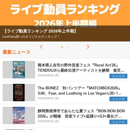
【ライブ動員ランキング 2026年上半期】
LiveFans調べのオリジナルランキング！
最新ニュース
熊本県人吉市の野外音楽フェス『Rural Act'26』
TENDOUJIら最終出演アーティストを解禁 被災地
支援プロジェクトの始動も発表
2026/08/06 (木)
ニュース
The BONEZ 対バンツアー『MATCHBOX2026』
SiM、Fear, and Loathing in Las Vegasら対バン
アーティストを一斉解禁
2026/08/06 (木)
ニュース
静岡県焼津市であらたな夏フェス『BON BON BON
2026』が開催 音楽ライブ×盆踊り×DJ×屋台グル
メ×ランタンナイトで彩る2日間
2026/08/05 (水)
ニュース