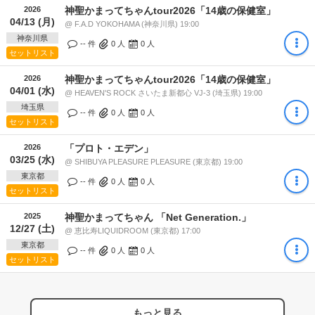
2026
神聖かまってちゃんtour2026「14歳の保健室」
04/13 (月)
@ F.A.D YOKOHAMA (神奈川県) 19:00
神奈川県
-- 件
0
人
0
人
セットリスト
2026
神聖かまってちゃんtour2026「14歳の保健室」
04/01 (水)
@ HEAVEN'S ROCK さいたま新都心 VJ-3 (埼玉県) 19:00
埼玉県
-- 件
0
人
0
人
セットリスト
2026
「プロト・エデン」
03/25 (水)
@ SHIBUYA PLEASURE PLEASURE (東京都) 19:00
東京都
-- 件
0
人
0
人
セットリスト
2025
神聖かまってちゃん 「Net Generation.」
12/27 (土)
@ 恵比寿LIQUIDROOM (東京都) 17:00
東京都
-- 件
0
人
0
人
セットリスト
もっと見る