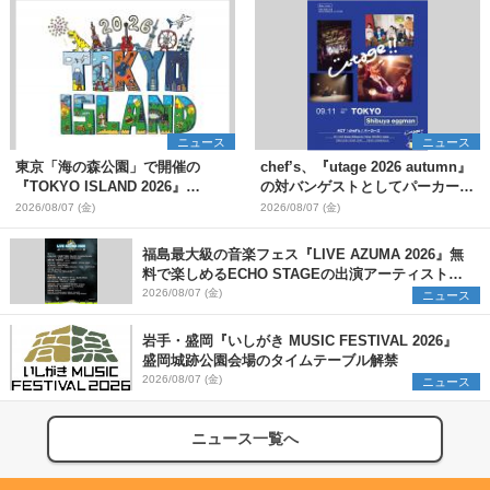
ニュース
ニュース
東京「海の森公園」で開催の
chef’s、『utage 2026 autumn』
『TOKYO ISLAND 2026』
の対バンゲストとしてパーカーズ
BIGMAMA、flumpoolら第3弾出
を発表
2026/08/07 (金)
2026/08/07 (金)
演者7組を発表 ワークショッ
プ・アート出展者を募集
福島最大級の音楽フェス『LIVE AZUMA 2026』無
料で楽しめるECHO STAGEの出演アーティストを
発表
2026/08/07 (金)
ニュース
岩手・盛岡『いしがき MUSIC FESTIVAL 2026』
盛岡城跡公園会場のタイムテーブル解禁
2026/08/07 (金)
ニュース
ニュース一覧へ