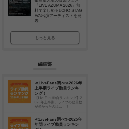
福島最大級の音楽フェス
『LIVE AZUMA 2026』無
料で楽しめるECHO STAG
Eの出演アーティストを発
表
もっと見る
編集部
≪LiveFans調べ≫2026年
上半期ライブ動員ランキ
ング！
【LiveFans独自ランキング】2
026年上半期、ライブの動員数
が多かったのは…！？
≪LiveFans調べ≫2025年
年間ライブ動員ランキン