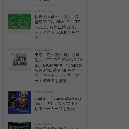
2026/08/07
長野で開催の『りんご音
楽祭2026』Olive Oil、TE
NDOUJIら第11弾出演ア
ーティスト（16組）を発
表
2026/08/07
東京「海の森公園」で開
催の『TOKYO ISLAND 20
26』BIGMAMA、flumpool
ら第3弾出演者7組を発
表 ワークショップ・ア
ート出展者を募集
2026/08/07
chef’s、『utage 2026 aut
umn』の対バンゲストと
してパーカーズを発表
2026/08/07