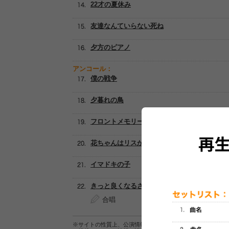
22才の夏休み
友達なんていらない死ね
夕方のピアノ
アンコール：
僕の戦争
夕暮れの鳥
フロントメモリー
花ちゃんはリスかっ!
イマドキの子
きっと良くなるさ
合唱
※サイトの性質上、公演情報およびセットリスト情報の正確