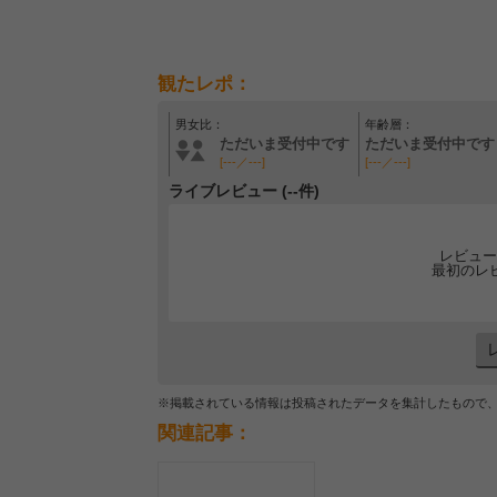
観たレポ：
男女比：
年齢層：
ただいま受付中です
ただいま受付中です
[---／---]
[---／---]
ライブレビュー (--件)
レビュー
最初のレ
※掲載されている情報は投稿されたデータを集計したもので
関連記事：