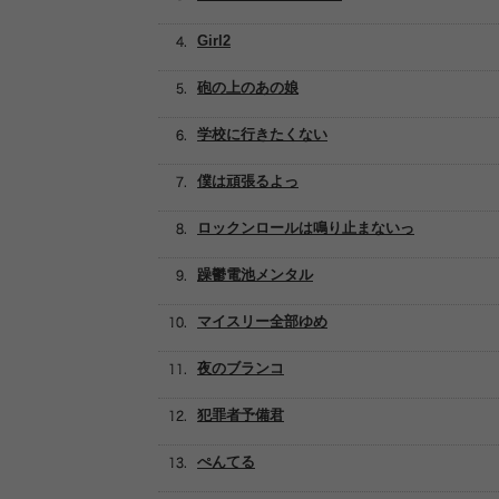
Girl2
砲の上のあの娘
学校に行きたくない
僕は頑張るよっ
ロックンロールは鳴り止まないっ
躁鬱電池メンタル
マイスリー全部ゆめ
夜のブランコ
犯罪者予備君
ぺんてる