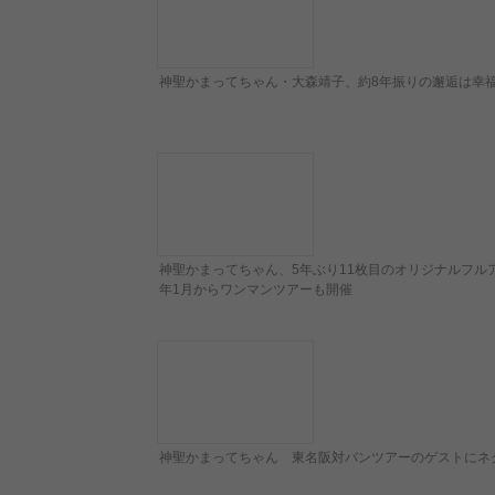
神聖かまってちゃん・大森靖子、約8年振りの邂逅は幸
神聖かまってちゃん、5年ぶり11枚目のオリジナルフル
年1月からワンマンツアーも開催
神聖かまってちゃん 東名阪対バンツアーのゲストにネク