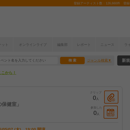
登録アーティスト数：126,660件 登録コ
ケット
オンラインライブ
編集部
レポート
ニュース
ラ
ここから！
新規
ジャンル検索
上半期編発表！
ここから！
上半期編発表！
クリップ
0
人
歳の保健室」
参加した
0
人
6/05/07 (木) 19:00 開演