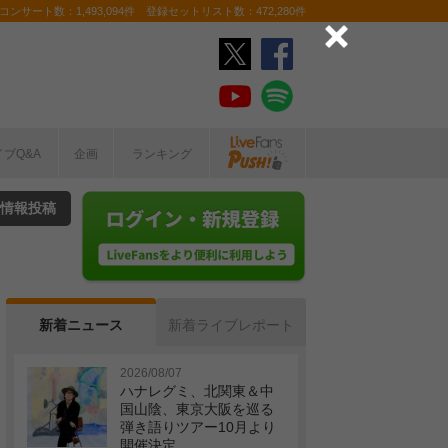
ンサート数：1,493,094件 登録セットリスト数：472,280件
イブQ&A
企画
ランキング
情報投稿
新着ニュース
新着ライブレポート
2026/08/07
ハナレグミ、北関東＆中
国山陰、東京大阪を巡る
弾き語りツアー10月より
開催決定