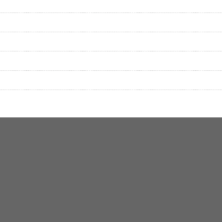
絡をお願い致します。
する歌詞サイト「
歌ネット
」へ移動します。
▼セットリストの誤りを報告する
をプレイリストにして保存する