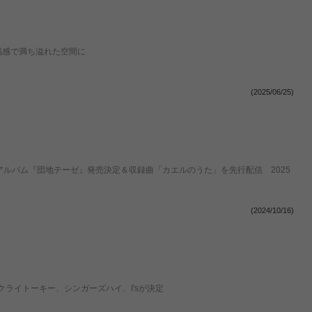
福感で満ち溢れた空間に
(2025/06/25)
アルバム『団地テーゼ』発売決定＆収録曲「カエルのうた」を先行配信 2025
(2024/10/16)
ライトーキー、シンガーズハイ、I'sが決定