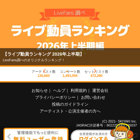
【ライブ動員ランキング 2026年上半期】
LiveFans調べのオリジナルランキング！
アーティスト数
コンサート数
セットリスト数
126,660
1,493,094
472,280
お知らせ
｜
ヘルプ
｜
利用規約
｜
運営会社
プライバシーポリシー
｜
お問い合わせ
投稿のガイドライン
アーティスト・公演主催者の方へ
(C) 2021- SKIYAKI Inc.
JASRAC許諾番号：9022255001Y45037