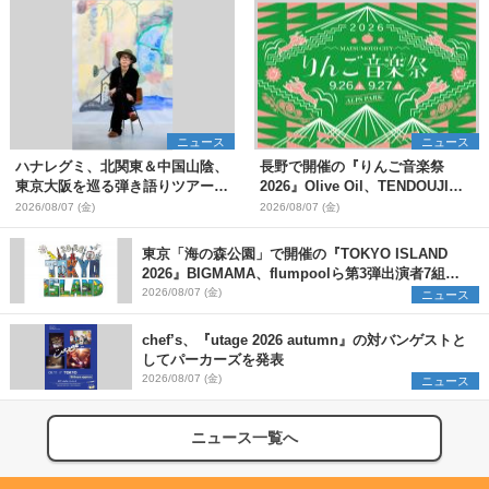
ニュース
ニュース
ハナレグミ、北関東＆中国山陰、
長野で開催の『りんご音楽祭
東京大阪を巡る弾き語りツアー10
2026』Olive Oil、TENDOUJIら
月より開催決定
第11弾出演アーティスト（16組）
2026/08/07 (金)
2026/08/07 (金)
を発表
東京「海の森公園」で開催の『TOKYO ISLAND
2026』BIGMAMA、flumpoolら第3弾出演者7組を
発表 ワークショップ・アート出展者を募集
2026/08/07 (金)
ニュース
chef’s、『utage 2026 autumn』の対バンゲストと
してパーカーズを発表
2026/08/07 (金)
ニュース
ニュース一覧へ