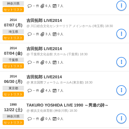
神奈川県
-- 件
6
人
7
人
セットリスト
2014
吉田拓郎 LIVE2014
07/07 (月)
@ 川口総合文化センターリリア メインホール (埼玉県) 18:30
埼玉県
-- 件
3
人
0
人
セットリスト
2014
吉田拓郎 LIVE2014
07/04 (金)
@ 千葉県文化会館 大ホール (千葉県) 18:30
千葉県
-- 件
0
人
1
人
セットリスト
2014
吉田拓郎 LIVE2014
06/30 (月)
@ 東京国際フォーラム ホールA (東京都) 18:30
東京都
-- 件
4
人
7
人
セットリスト
1990
TAKURO YOSHIDA LIVE 1990 ～男達の詩～
12/22 (土)
@ 横浜文化体育館 (神奈川県) 18:30
神奈川県
-- 件
0
人
0
人
セットリスト