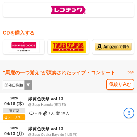
CDを購入する
“馬鹿の一つ覚え”が演奏されたライブ・コンサート
50件
絞り込む
2026
緑黄色夜祭 vol.13
04/16 (木)
@ Zepp Haneda (東京都)
東京都
-- 件
1
人
10
人
セットリスト
2026
緑黄色夜祭 vol.13
04/13 (月)
@ Zepp Osaka Bayside (大阪府)