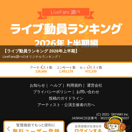
【ライブ動員ランキング 2026年上半期】
LiveFans調べのオリジナルランキング！
アーティスト数
コンサート数
セットリスト数
126,666
1,493,178
472,330
お知らせ
｜
ヘルプ
｜
利用規約
｜
運営会社
プライバシーポリシー
｜
お問い合わせ
投稿のガイドライン
アーティスト・公演主催者の方へ
(C) 2021- SKIYAKI Inc.
JASRAC許諾番号：9022255001Y45037