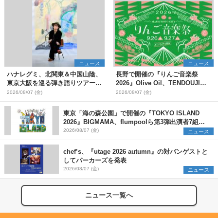
ニュース
ニュース
ハナレグミ、北関東＆中国山陰、
長野で開催の『りんご音楽祭
東京大阪を巡る弾き語りツアー10
2026』Olive Oil、TENDOUJIら
月より開催決定
第11弾出演アーティスト（16組）
2026/08/07 (金)
2026/08/07 (金)
を発表
東京「海の森公園」で開催の『TOKYO ISLAND
2026』BIGMAMA、flumpoolら第3弾出演者7組を
発表 ワークショップ・アート出展者を募集
2026/08/07 (金)
ニュース
chef’s、『utage 2026 autumn』の対バンゲストと
してパーカーズを発表
2026/08/07 (金)
ニュース
ニュース一覧へ