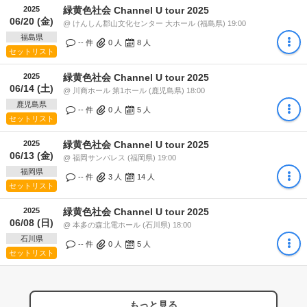
2025
緑黄色社会 Channel U tour 2025
06/20 (金)
@ けんしん郡山文化センター 大ホール (福島県) 19:00
福島県
-- 件
0
人
8
人
セットリスト
2025
緑黄色社会 Channel U tour 2025
06/14 (土)
@ 川商ホール 第1ホール (鹿児島県) 18:00
鹿児島県
-- 件
0
人
5
人
セットリスト
2025
緑黄色社会 Channel U tour 2025
06/13 (金)
@ 福岡サンパレス (福岡県) 19:00
福岡県
-- 件
3
人
14
人
セットリスト
2025
緑黄色社会 Channel U tour 2025
06/08 (日)
@ 本多の森北電ホール (石川県) 18:00
石川県
-- 件
0
人
5
人
セットリスト
もっと見る