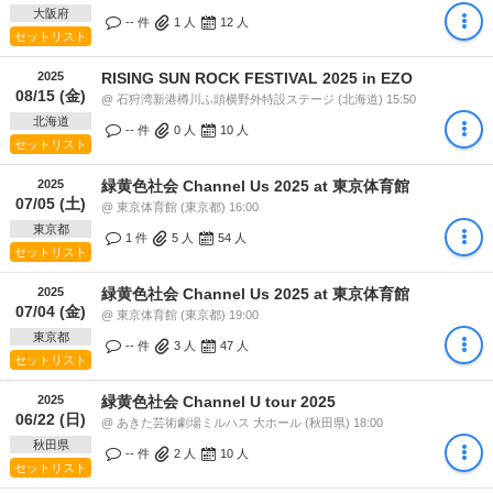
大阪府
-- 件
1
人
12
人
セットリスト
2025
RISING SUN ROCK FESTIVAL 2025 in EZO
08/15 (金)
@ 石狩湾新港樽川ふ頭横野外特設ステージ (北海道) 15:50
北海道
-- 件
0
人
10
人
セットリスト
2025
緑黄色社会 Channel Us 2025 at 東京体育館
07/05 (土)
@ 東京体育館 (東京都) 16:00
東京都
1 件
5
人
54
人
セットリスト
2025
緑黄色社会 Channel Us 2025 at 東京体育館
07/04 (金)
@ 東京体育館 (東京都) 19:00
東京都
-- 件
3
人
47
人
セットリスト
2025
緑黄色社会 Channel U tour 2025
06/22 (日)
@ あきた芸術劇場ミルハス 大ホール (秋田県) 18:00
秋田県
-- 件
2
人
10
人
セットリスト