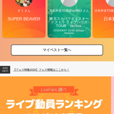
すう さん
日本外送TG搜@sp9863 さん
日本外送TG搜@
SUPER BEAVER
東京スカパラダイスオー
日本
ケストラ ライブハウス
TOUR「VerSus 
Carnival」
2026/08/07 19:00 @Zepp 
Haneda
マイベスト一覧へ
2026
【フェス特集2026】フェス情報はここから！
04/27
2026
【ライブ動員ランキング】2026年上半期編発表！
07/28
2026
【フェス特集2026】フェス情報はここから！
04/27
2026
【ライブ動員ランキング】2026年上半期編発表！
07/28