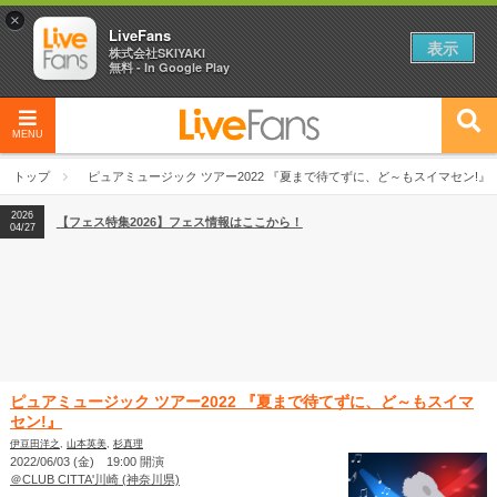
×
LiveFans
表示
株式会社SKIYAKI
無料 - In Google Play
MENU
2026
【フェス特集2026】フェス情報はここから！
04/27
トップ
ピュアミュージック ツアー2022 『夏まで待てずに、ど～もスイマセン!』
2026
【ライブ動員ランキング】2026年上半期編発表！
07/28
2026
【フェス特集2026】フェス情報はここから！
04/27
2026
【ライブ動員ランキング】2026年上半期編発表！
07/28
ピュアミュージック ツアー2022 『夏まで待てずに、ど～もスイマ
セン!』
伊豆田洋之
,
山本英美
,
杉真理
2022/06/03 (金) 19:00 開演
＠CLUB CITTA'川崎 (神奈川県)