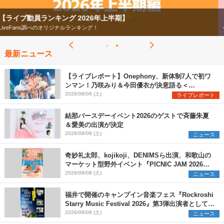
【フェス特集2026】
今年もフェスの季節がやってきた！
最新ニュース
【ライブレポート】Onephony、新体制7人で初ワ
ンマン！乃咲みり＆今田優衣が決意語る＜
Onephony新体制1st Oneman Live はじまりの夏
2026/08/08 (土)
ライブレポート
＞
結那バースデーイベント2026のゲストで斉藤朱夏
＆愛美の出演が決定
2026/08/08 (土)
ニュース
奇妙礼太郎、kojikoji、DENIMSら出演、和歌山の
マーケット型野外イベント『PICNIC JAM 2026』
早割チケット発売開始
2026/08/08 (土)
ニュース
福井で開催のキャンプイン音楽フェス『Rockroshi
Starry Music Festival 2026』第3弾出演者として
SCOOBIE DO、かりゆし58、Reiを発表
2026/08/08 (土)
ニュース