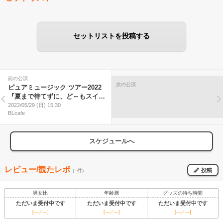
セットリストを投稿する
前の公演
次の公演
ピュアミュージック ツアー2022
『夏まで待てずに、ど～もスイマ
セン!』
2022/05/29 (日) 15:30
BLcafe
スケジュールへ
レビュー/観たレポ
投稿
(--件)
男女比
年齢層
グッズの待ち時間
ただいま受付中です
ただいま受付中です
ただいま受付中です
[---／---]
[---／---]
[---／---]